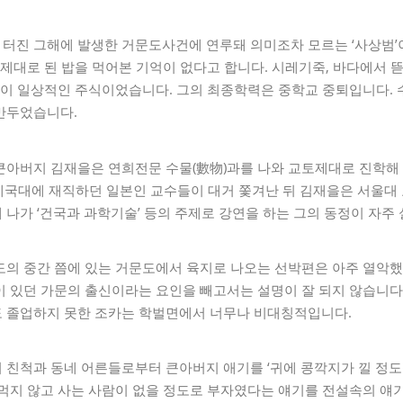
터진 그해에 발생한 거문도사건에 연루돼 의미조차 모르는 ‘사상범’이
 제대로 된 밥을 먹어본 기억이 없다고 합니다. 시레기죽, 바다에서 
등이 일상적인 주식이었습니다. 그의 최종학력은 중학교 중퇴입니다.
만두었습니다.
큰아버지 김재을은 연희전문 수물(數物)과를 나와 교토제대로 진학해
경성제국대에 재직하던 일본인 교수들이 대거 쫓겨난 뒤 김재을은 서울대
나가 ‘건국과 과학기술’ 등의 주제로 강연을 하는 그의 동정이 자주
도의 중간 쯤에 있는 거문도에서 육지로 나오는 선박편은 아주 열악했
 있던 가문의 출신이라는 요인을 빼고서는 설명이 잘 되지 않습니다
 졸업하지 못한 조카는 학벌면에서 너무나 비대칭적입니다.
친척과 동네 어른들로부터 큰아버지 애기를 ‘귀에 콩깍지가 낄 정도로
 먹지 않고 사는 사람이 없을 정도로 부자였다는 얘기를 전설속의 얘