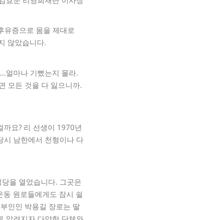
김효순 리영희재단 이사장
 후유증으로 몸을 제대로
지 않았습니다.
..얼마나 기뻤는지 몰라.
면 모든 것을 다 잃으니까.
까요? 리 선생이 1970년
 당시 남한에서 천형이나 다
식당을 열었습니다. 그곳은
운동 원로들에게도 잠시 쉴
 부인인 박용길 장로는 딸
으로 알려지자 다양한 단체와