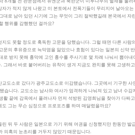
 약 8개월 전 판문점에서 유엔군과 북한군이 미루나무의 벌채를 둘
상자가 적지 않게 나왔고 미 본토에서 전폭기들이 무리지어 날아오는
 그대로 남아 있던 시기에 그는 무엇이 그리 절박했길래 본국에서 자
할 행위를 감행했던 걸까요?
지도 못할 정도로 혹독한 고문을 당했습니다. 그럴 때면 다른 사람
 고문의 후유증으로 늑막염을 앓았으나 효험이 있다는 일본의 신약 
대로 받지 못해 흉막에 고인 흉수를 주사기로 몇 차례 나눠서 뽑아내야
. 그래서 바로 붙어버리는 유착이 생겨 지금도 완치를 못해 고생하고
산교도소로 갔다가 광주교도소로 이감됐습니다. 그곳에서 기구한 사연
 됐습니다. 교도소는 남사와 여사가 엄격하게 나눠져 있고 남녀 수감
감생활 끝에 감옥에서 풀려나자 먼저 석방된 김영희님을 찾아가 다짜
데도 그는 무슨 심정으로 프로포즈를 하며 매달렸을까요?
올린 뒤 두 사람은 일본으로 가기 위해 여권을 신청했지만 한동안 발
까 의혹의 눈초리를 거두지 않았기 때문입니다.