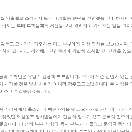
11월 뇌출혈로 쓰러지자 모든 대외활동 중단을 선언했습니다. 하지만
 아끼는 후배 후학들에게 서신을 보내 격려하고 위로하는 일을 그치
를 앞두고 오사카에 거주하는 어느 부부에게 이런 엽서를 보냈습니다. “.
함의 결과라고 생각해... 건강관리에 각별히 조심할 것. 건강을 잃으
글의 수취인은 유영수 김영희 부부입니다. 도대체 무슨 인연이 있는 걸
기 시작한 것은 일반 사회가 아니라 광주교도소였습니다. 두 사람은
뒤집어쓰고 수감중이었습니다.
사람은 감옥에서 출소한 뒤 백년가약을 맺고 오사카로 가서 샘터라는 
 맞았던 재일동포 정치범들에게 만남의 장소가 됐고 본국의 민주화
했습니다. 리 선생 부부, 박형규 목사 부부가 머물렀고 문익환 목사의
 관장)과 손녀와 함께 다녀갔다고 합니다. 부부의 사연이 알음알음