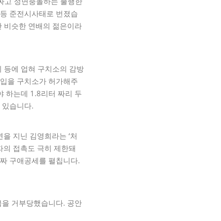
러싸고 정면충돌하는 불행한
 등 준전시사태로 번졌습
란 비슷한 연배의 젊은이라
의 등에 업혀 구치소의 감방
반입을 구치소가 허가해주
 하는데 1.8리터 짜리 두
 있습니다.
을 지닌 김영희라는 ‘처
자의 접촉도 극히 제한돼
고짜 구애공세를 펼칩니다.
급을 거부당했습니다. 공안