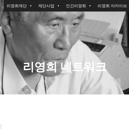
리영희재단
재단사업
인간리영희
리영희 아카이브
리영희 네트워크