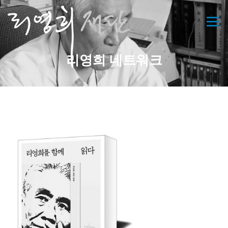
콘
텐
메뉴
츠
로
바
리영희 네트워크
로
가
기