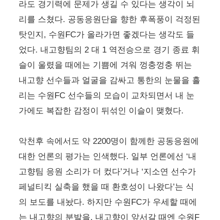
라도 경기력에 문제가 생길 수 있다는 생각이 뇌
리를 스쳤다. 공동응원단을 향한 후폭풍이 걱정된
탓인지, 수원FC가 올라가면 좋겠다는 생각도 들
었다. 내고향팀의 2 대 1 역전승으로 경기 종료 휘
슬이 울렸을 때에는 기쁨에 겨워 껑충껑충 뛰는
내고향 선수들과 얼굴을 감싸고 통한의 눈물을 흘
리는 수원FC 선수들의 모습이 교차되면서 내 눈
가에도 복잡한 감정이 뒤섞인 이슬이 맺혔다.
악천후 속에서도 약 2200명이 함께한 공동응원에
대한 언론의 평가는 인색했다. 일부 언론에선 ‘내
고향팀 응원 소리가 더 컸다’거나 ‘지소연 선수가
페널티킥 실축을 했을 때 환호성이 나왔다’는 식
의 보도를 내놨다. 하지만 수원FC가 우세할 때에
는 내고향의 분발을, 내고향이 앞서갈 때엔 수원F