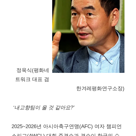
정욱식(평화네
트워크 대표 겸
한겨레평화연구소장)
‘내고향팀이 올 것 같아요?’
2025~2026년 아시아축구연맹(AFC) 여자 챔피언
스리그(AWCL) 대회 준결승과 결승이 한국의 수