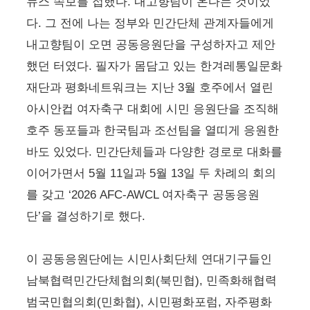
뉴스 속보를 접했다. 내고향팀이 온다는 것이었
다. 그 전에 나는 정부와 민간단체 관계자들에게
내고향팀이 오면 공동응원단을 구성하자고 제안
했던 터였다. 필자가 몸담고 있는 한겨레통일문화
재단과 평화네트워크는 지난 3월 호주에서 열린
아시안컵 여자축구 대회에 시민 응원단을 조직해
호주 동포들과 한국팀과 조선팀을 열띠게 응원한
바도 있었다. 민간단체들과 다양한 경로로 대화를
이어가면서 5월 11일과 5월 13일 두 차례의 회의
를 갖고 ‘2026 AFC-AWCL 여자축구 공동응원
단’을 결성하기로 했다.
이 공동응원단에는 시민사회단체 연대기구들인
남북협력민간단체협의회(북민협), 민족화해협력
범국민협의회(민화협), 시민평화포럼, 자주평화