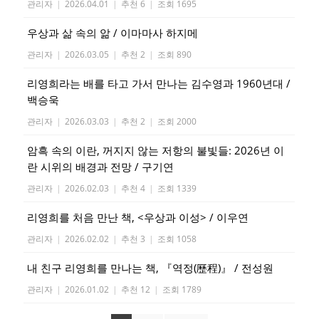
관리자
|
2026.04.01
|
추천 6
|
조회 1695
우상과 삶 속의 앎 / 이마마사 하지메
관리자
|
2026.03.05
|
추천 2
|
조회 890
리영희라는 배를 타고 가서 만나는 김수영과 1960년대 /
백승욱
관리자
|
2026.03.03
|
추천 2
|
조회 2000
암흑 속의 이란, 꺼지지 않는 저항의 불빛들: 2026년 이
란 시위의 배경과 전망 / 구기연
관리자
|
2026.02.03
|
추천 4
|
조회 1339
리영희를 처음 만난 책, <우상과 이성> / 이우연
관리자
|
2026.02.02
|
추천 3
|
조회 1058
내 친구 리영희를 만나는 책, 『역정(歷程)』 / 전성원
관리자
|
2026.01.02
|
추천 12
|
조회 1789