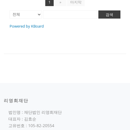
1
»
마지막
검색
Powered by KBoard
리영희재단
법인명 : 재단법인 리영희재단
대표자 : 김효순
고유번호 : 105-82-20554