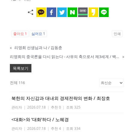
좋아요
1
싫어요
1
인쇄
«
리영희 선생님과 나 / 김동춘
리영희의 중국론을 다시 읽는다 - 사유의 축으로서 제3세계 / 백지운
»
목록보기
전체 116
북한의 자신감과 대내외 경제전략의 변화 / 최장호
관리자
|
2026.07.18
|
추천 0
|
조회 325
<대화>와 ‘대화’하다 / 노혜경
관리자
|
2026.07.18
|
추천 4
|
조회 334