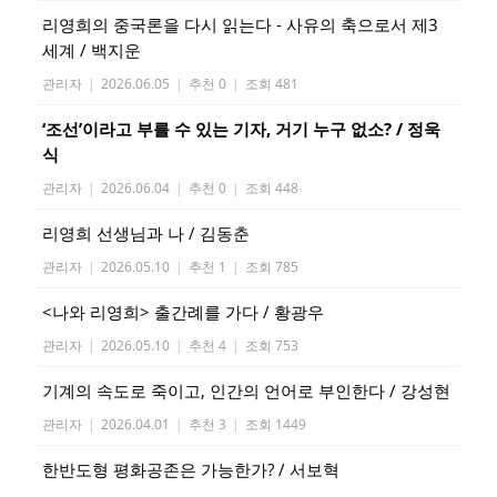
리영희의 중국론을 다시 읽는다 - 사유의 축으로서 제3
세계 / 백지운
관리자
|
2026.06.05
|
추천 0
|
조회 481
‘조선’이라고 부를 수 있는 기자, 거기 누구 없소? / 정욱
식
관리자
|
2026.06.04
|
추천 0
|
조회 448
리영희 선생님과 나 / 김동춘
관리자
|
2026.05.10
|
추천 1
|
조회 785
<나와 리영희> 출간례를 가다 / 황광우
관리자
|
2026.05.10
|
추천 4
|
조회 753
기계의 속도로 죽이고, 인간의 언어로 부인한다 / 강성현
관리자
|
2026.04.01
|
추천 3
|
조회 1449
한반도형 평화공존은 가능한가? / 서보혁