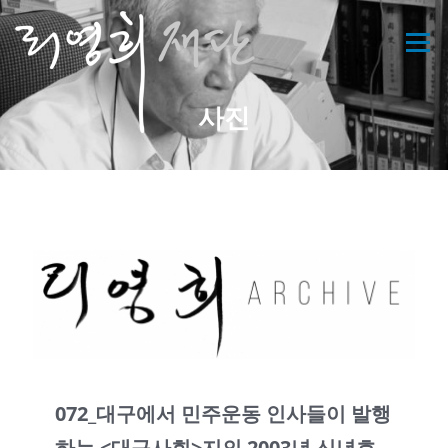
콘
텐
메뉴
츠
로
바
사진
로
가
기
072_대구에서 민주운동 인사들이 발행
하는 <대구사회>지의 2003년 신년호