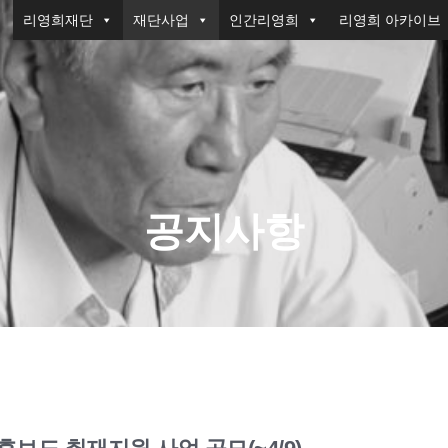
리영희재단
재단사업
인간리영희
리영희 아카이브
공지사항