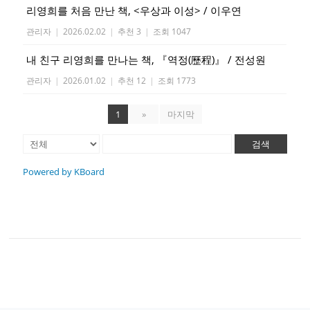
리영희를 처음 만난 책, <우상과 이성> / 이우연
관리자
|
2026.02.02
|
추천 3
|
조회 1047
내 친구 리영희를 만나는 책, 『역정(歷程)』 / 전성원
관리자
|
2026.01.02
|
추천 12
|
조회 1773
1
»
마지막
검색
Powered by KBoard