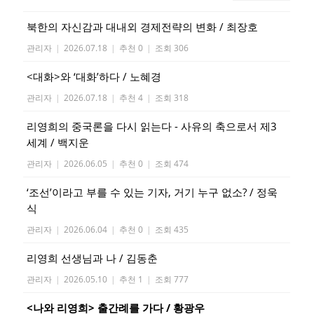
북한의 자신감과 대내외 경제전략의 변화 / 최장호
관리자
|
2026.07.18
|
추천 0
|
조회 306
<대화>와 ‘대화’하다 / 노혜경
관리자
|
2026.07.18
|
추천 4
|
조회 318
리영희의 중국론을 다시 읽는다 - 사유의 축으로서 제3
세계 / 백지운
관리자
|
2026.06.05
|
추천 0
|
조회 474
‘조선’이라고 부를 수 있는 기자, 거기 누구 없소? / 정욱
식
관리자
|
2026.06.04
|
추천 0
|
조회 435
리영희 선생님과 나 / 김동춘
관리자
|
2026.05.10
|
추천 1
|
조회 777
<나와 리영희> 출간례를 가다 / 황광우