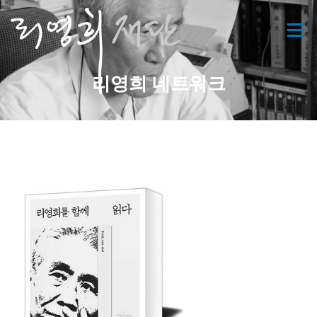
콘
텐
메뉴
츠
로
바
리영희 네트워크
로
가
기