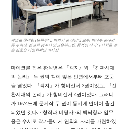
패널로 참여한 (왼쪽부터) 박병기 전 전남대 교수, 박장수 전대민
동 부회장, 전진희 광주시 인권옴부즈맨, 황석영 작가와 사회를 맡
은 김효순 리영희재단 이사장
마이크를 잡은 황석영은 『객지』와 『전환시대
의 논리』 두 권의 책이 맺은 인연에서부터 포문
을 열었다. 『객지』가 창비신서 3권이었고, 『전
환시대의 논리』가 창비신서 4권이었다. 그러니
까 1974도에 문제작 두 권이 동시에 연이어 출간
되었던 것다. <창작과 비평사>의 백낙청과 염무
웅은 수시로 작가들에게 연회의 자리를 마련하였