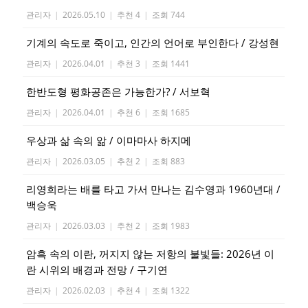
관리자
|
2026.05.10
|
추천 4
|
조회 744
기계의 속도로 죽이고, 인간의 언어로 부인한다 / 강성현
관리자
|
2026.04.01
|
추천 3
|
조회 1441
한반도형 평화공존은 가능한가? / 서보혁
관리자
|
2026.04.01
|
추천 6
|
조회 1685
우상과 삶 속의 앎 / 이마마사 하지메
관리자
|
2026.03.05
|
추천 2
|
조회 883
리영희라는 배를 타고 가서 만나는 김수영과 1960년대 /
백승욱
관리자
|
2026.03.03
|
추천 2
|
조회 1983
암흑 속의 이란, 꺼지지 않는 저항의 불빛들: 2026년 이
란 시위의 배경과 전망 / 구기연
관리자
|
2026.02.03
|
추천 4
|
조회 1322