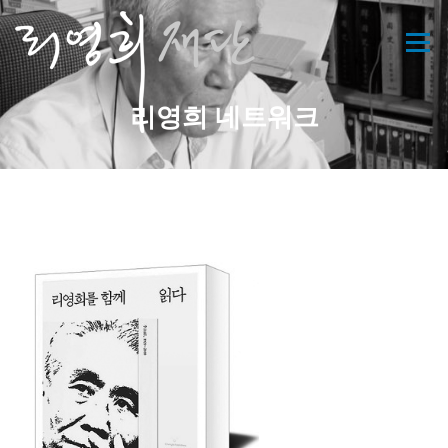
콘
텐
메뉴
츠
로
바
리영희 네트워크
로
가
기