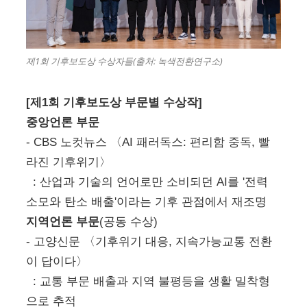
제1회 기후보도상 수상자들(출처: 녹색전환연구소)
[제1회 기후보도상 부문별 수상작]
중앙언론 부문
- CBS 노컷뉴스
〈AI 패러독스: 편리함 중독, 빨
라진 기후위기〉
: 산업과 기술의 언어로만 소비되던 AI를 '전력
소모와 탄소 배출'이라는 기후 관점에서 재조명
지역언론 부문
(공동 수상)
- 고양신문
〈기후위기 대응, 지속가능교통 전환
이 답이다〉
: 교통 부문 배출과 지역 불평등을 생활 밀착형
으로 추적