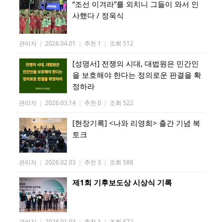
“조선 이겨라”를 외치니 그들이 와서 인
사했다 / 정욱식
관리자
|
2026.04.01
|
추천 1
|
조회 512
[성명서] 전쟁의 시대, 대법원은 민간인
을 보호해야 한다는 정의로운 판결을 확
정하라
관리자
|
2026.03.14
|
추천 0
|
조회 522
[현장기록] <나와 리영희> 출간 기념 북
토크
관리자
|
2026.02.03
|
추천 3
|
조회 588
제1회 기후보도상 시상식 기록
관리자
|
2026.01.03
|
추천 1
|
조회 672