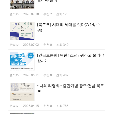
관리자
|
2026.07.18
|
추천 2
|
조회 128
[북토크] 시대와 세대를 잇다(7/14, 수
원)
관리자
|
2026.07.02
|
추천 0
|
조회 340
[긴급토론회] 북한? 조선? 뭐라고 불러야
할까?
관리자
|
2026.06.11
|
추천 0
|
조회 407
<나와 리영희> 출간기념 광주·전남 북토
크
관리자
|
2026.04.15
|
추천 0
|
조회 785