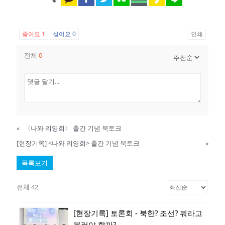
좋아요
1
싫어요
0
인쇄
전체
0
«
〈나와 리영희〉 출간 기념 북토크
[현장기록] <나와 리영희> 출간 기념 북토크
»
목록보기
전체 42
[현장기록] 토론회 - 북한? 조선? 뭐라고
불러야 할까?