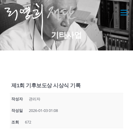
콘
텐
메뉴
츠
로
바
기타사업
로
가
기
제1회 기후보도상 시상식 기록
작성자
관리자
작성일
2026-01-03 01:08
조회
672