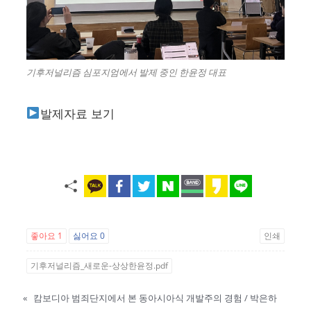
기후저널리즘 심포지엄에서 발제 중인 한윤정 대표
발제자료 보기
좋아요
1
싫어요
0
인쇄
기후저널리즘_새로운-상상한윤정.pdf
«
캄보디아 범죄단지에서 본 동아시아식 개발주의 경험 / 박은하