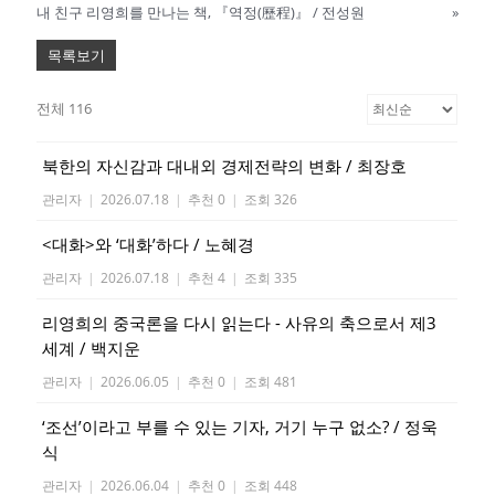
내 친구 리영희를 만나는 책, 『역정(歷程)』 / 전성원
»
목록보기
전체 116
북한의 자신감과 대내외 경제전략의 변화 / 최장호
관리자
|
2026.07.18
|
추천 0
|
조회 326
<대화>와 ‘대화’하다 / 노혜경
관리자
|
2026.07.18
|
추천 4
|
조회 335
리영희의 중국론을 다시 읽는다 - 사유의 축으로서 제3
세계 / 백지운
관리자
|
2026.06.05
|
추천 0
|
조회 481
‘조선’이라고 부를 수 있는 기자, 거기 누구 없소? / 정욱
식
관리자
|
2026.06.04
|
추천 0
|
조회 448