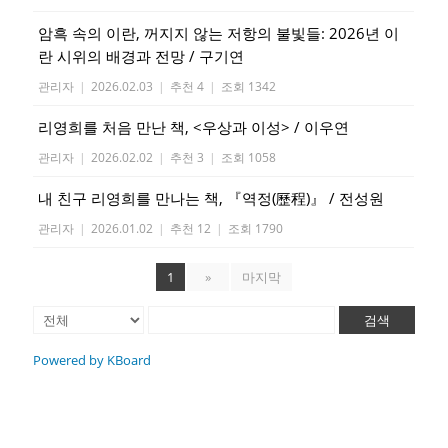
암흑 속의 이란, 꺼지지 않는 저항의 불빛들: 2026년 이
란 시위의 배경과 전망 / 구기연
관리자
|
2026.02.03
|
추천 4
|
조회 1342
리영희를 처음 만난 책, <우상과 이성> / 이우연
관리자
|
2026.02.02
|
추천 3
|
조회 1058
내 친구 리영희를 만나는 책, 『역정(歷程)』 / 전성원
관리자
|
2026.01.02
|
추천 12
|
조회 1790
1
»
마지막
검색
Powered by KBoard