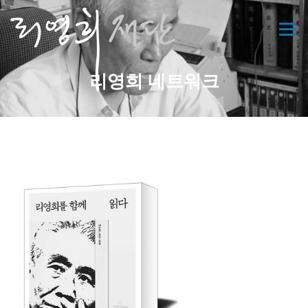
콘
텐
메뉴
츠
로
바
리영희 네트워크
로
가
기