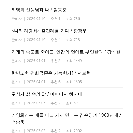
리영희 선생님과 나 / 김동춘
관리자
|
2026.05.10
|
추천 1
|
조회 786
<나와 리영희> 출간례를 가다 / 황광우
관리자
|
2026.05.10
|
추천 4
|
조회 753
기계의 속도로 죽이고, 인간의 언어로 부인한다 / 강성현
관리자
|
2026.04.01
|
추천 3
|
조회 1449
한반도형 평화공존은 가능한가? / 서보혁
관리자
|
2026.04.01
|
추천 6
|
조회 1695
우상과 삶 속의 앎 / 이마마사 하지메
관리자
|
2026.03.05
|
추천 2
|
조회 891
리영희라는 배를 타고 가서 만나는 김수영과 1960년대 /
백승욱
관리자
|
2026.03.03
|
추천 2
|
조회 2002