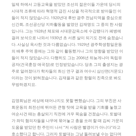
일제 하에서 고등교육을 받았던 조선의 젊은이들 가운데 당시의
시대적 조류에 따라 혁명적 급진 사상을 적극적으로 받아들인 이
들이 적지 않았습니다. 1920년대 후반 광주 전남지역을 중심으로
신간회, 조선공산당 지하활동을 벌였던 김재명도 그 중의 한 사람
입니다. 그는 1928년 체포돼 서대문감옥소에 수감됐다가 폐병에
걸려 보석으로 나와서 1930년 초 서른 살이 되기도 전에 숨졌습니
다. 사실상 옥사한 것과 다름없습니다. 1929년 광주학생항일운동
의 배후 주역 중에는 그와 같이 활동했거나 그의 영향을 받았던 이
들이 적지 않았습니다. 다행히도 그는 2006년 뒤늦게나마 독립유
공자(건국훈장 애국장)로 인정받았습니다. 당초 그의 출생지는 광
주로 알려졌다가 학자들의 최신 연구 결과 여수시 삼산면(거문도)
이라는 것이 밝혀졌습니다. 김재을과 같은 항렬의 친족으로 봐도
무방하겠지요.
김영희님은 세상에 태어나지도 못할 뻔했습니다. 그의 부친은 사
회운동의 최전선에 뛰어든 큰형 탓에 교육을 받을 기회를 놓쳤고
여순사건 때는 총살되기 직전에 겨우 목숨을 건졌습니다. 토벌대
가 좌익 혐의자들을 나무에 묶어놓고 총을 쏘려 할 때 김씨 가문의
도움을 받았던 한 주민이 나서 “저 사람은 빨갱이가 아니다”라고
호소했다고 합니다. 그러자 토벌대는 그냥 돌려보낼 수는 없다며