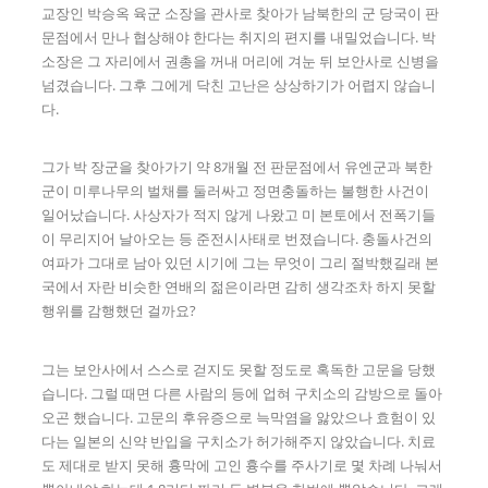
교장인 박승옥 육군 소장을 관사로 찾아가 남북한의 군 당국이 판
문점에서 만나 협상해야 한다는 취지의 편지를 내밀었습니다. 박
소장은 그 자리에서 권총을 꺼내 머리에 겨눈 뒤 보안사로 신병을
넘겼습니다. 그후 그에게 닥친 고난은 상상하기가 어렵지 않습니
다.
그가 박 장군을 찾아가기 약 8개월 전 판문점에서 유엔군과 북한
군이 미루나무의 벌채를 둘러싸고 정면충돌하는 불행한 사건이
일어났습니다. 사상자가 적지 않게 나왔고 미 본토에서 전폭기들
이 무리지어 날아오는 등 준전시사태로 번졌습니다. 충돌사건의
여파가 그대로 남아 있던 시기에 그는 무엇이 그리 절박했길래 본
국에서 자란 비슷한 연배의 젊은이라면 감히 생각조차 하지 못할
행위를 감행했던 걸까요?
그는 보안사에서 스스로 걷지도 못할 정도로 혹독한 고문을 당했
습니다. 그럴 때면 다른 사람의 등에 업혀 구치소의 감방으로 돌아
오곤 했습니다. 고문의 후유증으로 늑막염을 앓았으나 효험이 있
다는 일본의 신약 반입을 구치소가 허가해주지 않았습니다. 치료
도 제대로 받지 못해 흉막에 고인 흉수를 주사기로 몇 차례 나눠서