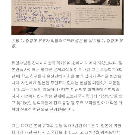
유영수, 김영희 부부가 리영희로부터 받은 엽서(유영수, 김영희 제
공)
유영수님은 간사이지방의 와카야마현에서 태어나 자랐습니다. 일
본인들 사이에서 별다른 문제의식 없이 지내던 그는 고등학교 3학
년 때 학교 친구들과 운전면허 시험을 보러 갔다가 충격을 받았습
니다. 자신에게 일본인 주민표가 없다는 현실을 깨달았기 때문입
니다. 그는 교토의 리쓰메이칸대학 이공학부 화학과에 진학했습
니다. 리쓰메이칸대학은 일제때 교토제국대학에서 사상탄압을 받
고 쫓겨났던 법학자들이 전후 총장 등 주요 보직을 맡아 대학을 개
혁해 진보적 학풍으로 유명했습니다.
그는 1973년 본국 유학의 길을 택해 3년간 머무른 뒤 일본에 귀환
했다가 77년 봄 다시 입국했습니다. 그리고 그해 4월 광주포병학