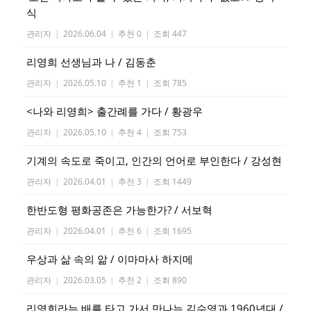
식
관리자
|
2026.06.04
|
추천 0
|
조회 447
리영희 선생님과 나 / 김동춘
관리자
|
2026.05.10
|
추천 1
|
조회 785
<나와 리영희> 출간례를 가다 / 황광우
관리자
|
2026.05.10
|
추천 4
|
조회 753
기계의 속도로 죽이고, 인간의 언어로 부인한다 / 강성현
관리자
|
2026.04.01
|
추천 3
|
조회 1449
한반도형 평화공존은 가능한가? / 서보혁
관리자
|
2026.04.01
|
추천 6
|
조회 1695
우상과 삶 속의 앎 / 이마마사 하지메
관리자
|
2026.03.05
|
추천 2
|
조회 890
리영희라는 배를 타고 가서 만나는 김수영과 1960년대 /