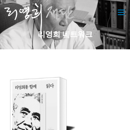
콘
텐
메뉴
츠
로
바
리영희 네트워크
로
가
기