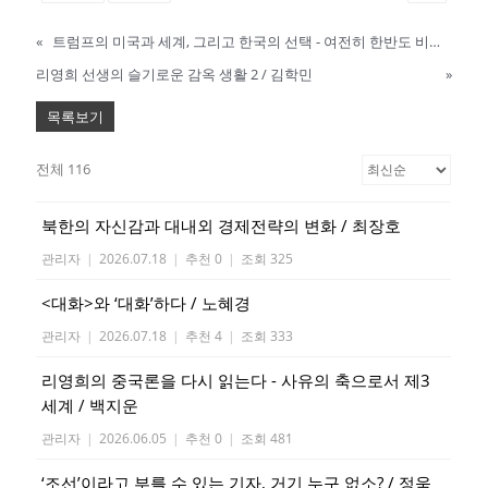
«
트럼프의 미국과 세계, 그리고 한국의 선택 - 여전히 한반도 비핵화가 정답이다 / 이삼성
리영희 선생의 슬기로운 감옥 생활 2 / 김학민
»
목록보기
전체 116
북한의 자신감과 대내외 경제전략의 변화 / 최장호
관리자
|
2026.07.18
|
추천 0
|
조회 325
<대화>와 ‘대화’하다 / 노혜경
관리자
|
2026.07.18
|
추천 4
|
조회 333
리영희의 중국론을 다시 읽는다 - 사유의 축으로서 제3
세계 / 백지운
관리자
|
2026.06.05
|
추천 0
|
조회 481
‘조선’이라고 부를 수 있는 기자, 거기 누구 없소? / 정욱