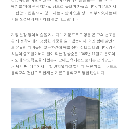
김영희님은 어린 시절부터 친척과 동네 어른들로부터 큰아버지
애기를 ‘귀에 콩깍지가 낄 정도로’ 들으며 자랐습니다. 거문도에서
그 집안의 밥을 먹지 않고 사는 사람이 없을 정도로 부자였다는 얘
기를 전설속의 얘기처럼 들었다고 합니다.
지방 현감 등의 벼슬을 지내다가 거문도로 귀양을 온 그의 선조들
은 새 정착지에서 쟁쟁한 가문을 일궈냈습니다. 외딴 섬에 살면서
도 유달리 자녀들의 교육환경에 애를 썼던 것으로 보입니다. 김영
희님의 증조할아버지 뻘이 되는 김상순은 1905년 11월 거문도의
서도에 낙영학교를 세웠는데 근대교육기관으로서는 전라남도에
서 세 번째, 여수에서는 첫 번째였다고 합니다. 낙영학교는 서도초
등학교의 전신으로 현재는 거문초등학교로 통합됐습니다.