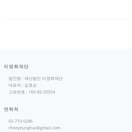
리영희재단
법인명 : 재단법인 리영희재단
대표자 : 김효순
고유번호 : 105-82-20554
연락처
02-710-0286
rheeyeunghui@gmail.com