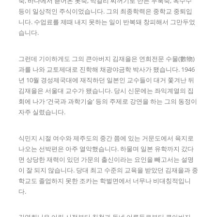
죽, 바다에서 뜯어온 톳죽, 막걸리 찌꺼기로 만든 누룩죽, 옥수수
등이 일상적인 주식이었습니다. 그의 최종학력은 중학교 중퇴입
니다. 수업료를 제때 내지 못하는 일이 반복돼 창피해서 그만두었
습니다.
그런데 기이하게도 그의 큰아버지 김재을은 연희전문 수물(數物)
과를 나와 교토제대로 진학해 채광야금학 박사가 됐습니다. 1946
년 10월 경성제국대에 재직하던 일본인 교수들이 대거 쫓겨난 뒤
김재을은 서울대 교수가 됐습니다. 당시 신문에는 좌익계열의 집
회에 나가 ‘건국과 과학기술’ 등의 주제로 강연을 하는 그의 동정이
자주 실렸습니다.
식민지 시절 여수와 제주도의 중간 쯤에 있는 거문도에서 육지로
나오는 선박편은 아주 열악했습니다. 하물며 일본 유학까지 갔다
면 상당한 재력이 있던 가문의 출신이라는 요인을 빼고서는 설명
이 잘 되지 않습니다. 당대 최고 수준의 교육을 받았던 김재을과 중
학교도 졸업하지 못한 조카는 학벌면에서 너무나 비대칭적입니
다.