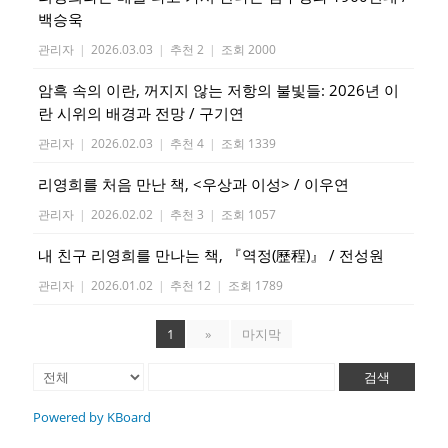
백승욱
관리자
|
2026.03.03
|
추천 2
|
조회 2000
암흑 속의 이란, 꺼지지 않는 저항의 불빛들: 2026년 이
란 시위의 배경과 전망 / 구기연
관리자
|
2026.02.03
|
추천 4
|
조회 1339
리영희를 처음 만난 책, <우상과 이성> / 이우연
관리자
|
2026.02.02
|
추천 3
|
조회 1057
내 친구 리영희를 만나는 책, 『역정(歷程)』 / 전성원
관리자
|
2026.01.02
|
추천 12
|
조회 1789
1
»
마지막
검색
Powered by KBoard