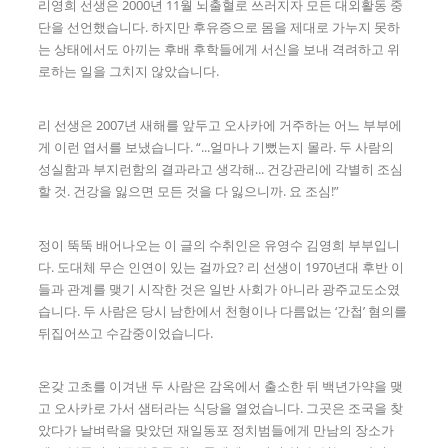
리영희 선생은 2000년 11월 뇌출혈로 쓰러지자 모든 대외활동 중
단을 선언했습니다. 하지만 후유증으로 몸을 제대로 가누지 못하
는 상태에서도 아끼는 후배 후학들에게 서신을 보내 격려하고 위
로하는 일을 그치지 않았습니다.
리 선생은 2007년 새해를 앞두고 오사카에 거주하는 어느 부부에
게 이런 엽서를 보냈습니다. “...얼마나 기뻤는지 몰라. 두 사람의
성실함과 부지런함의 결과라고 생각해... 건강관리에 각별히 조심
할 것. 건강을 잃으면 모든 것을 다 잃으니까. 요 조심!”
정이 뚝뚝 배어나오는 이 글의 수취인은 유영수 김영희 부부입니
다. 도대체 무슨 인연이 있는 걸까요? 리 선생이 1970년대 후반 이
들과 관계를 맺기 시작한 것은 일반 사회가 아니라 광주교도소였
습니다. 두 사람은 당시 남한에서 천형이나 다름없는 ‘간첩’ 혐의를
뒤집어쓰고 수감중이었습니다.
온갖 고초를 이겨낸 두 사람은 감옥에서 출소한 뒤 백년가약을 맺
고 오사카로 가서 샘터라는 식당을 열었습니다. 그곳은 조국을 찾
았다가 날벼락을 맞았던 재일동포 정치범들에게 만남의 장소가