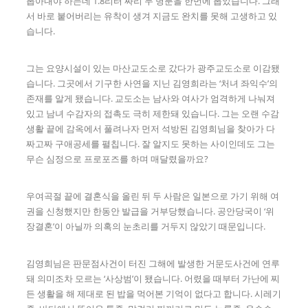
뽑아내야 하는데 1.8리터 짜리 두 병분을 한번에 뽑았습니다. 그래
서 바로 붙어버리는 유착이 생겨 지금도 완치를 못해 고생하고 있
습니다.
그는 요양시설이 있는 마산교도소로 갔다가 광주교도소로 이감됐
습니다. 그곳에서 기구한 사연을 지닌 김영희라는 ‘처녀 좌익수’의
존재를 알게 됐습니다. 교도소는 남사와 여사가 엄격하게 나눠져
있고 남녀 수감자의 접촉도 극히 제한돼 있습니다. 그는 오랜 수감
생활 끝에 감옥에서 풀려나자 먼저 석방된 김영희님을 찾아가 다
짜고짜 구애공세를 펼칩니다. 잘 알지도 못하는 사이인데도 그는
무슨 심정으로 프로포즈를 하며 매달렸을까요?
우여곡절 끝에 결혼식을 올린 뒤 두 사람은 일본으로 가기 위해 여
권을 신청했지만 한동안 발급을 거부당했습니다. 공안당국이 ‘위
장결혼’이 아닐까 의혹의 눈초리를 거두지 않았기 때문입니다.
김영희님은 판문점사건이 터진 그해에 발생한 거문도사건에 연루
돼 의미조차 모르는 ‘사상범’이 됐습니다. 어렸을 때부터 가난에 찌
든 생활을 해 제대로 된 밥을 먹어본 기억이 없다고 합니다. 시레기