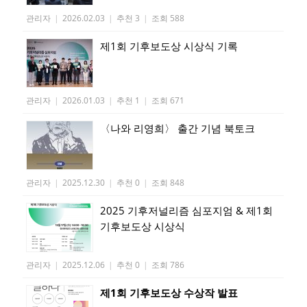
관리자
|
2026.02.03
|
추천 3
|
조회 588
제1회 기후보도상 시상식 기록
관리자
|
2026.01.03
|
추천 1
|
조회 671
〈나와 리영희〉 출간 기념 북토크
관리자
|
2025.12.30
|
추천 0
|
조회 848
2025 기후저널리즘 심포지엄 & 제1회
기후보도상 시상식
관리자
|
2025.12.06
|
추천 0
|
조회 786
제1회 기후보도상 수상작 발표