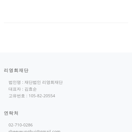
리영희재단
법인명 : 재단법인 리영희재단
대표자 : 김효순
고유번호 : 105-82-20554
연락처
02-710-0286
rheeyeunghui@gmail.com