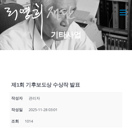
콘
텐
메뉴
츠
로
바
기타사업
로
가
기
제1회 기후보도상 수상작 발표
작성자
관리자
작성일
2025-11-28 03:01
조회
1014