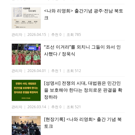
<나와 리영희> 출간기념 광주·전남 북토
크
관리자
|
2026.04.15
|
추천 0
|
조회 785
“조선 이겨라”를 외치니 그들이 와서 인
사했다 / 정욱식
관리자
|
2026.04.01
|
추천 1
|
조회 512
[성명서] 전쟁의 시대, 대법원은 민간인
을 보호해야 한다는 정의로운 판결을 확
정하라
관리자
|
2026.03.14
|
추천 0
|
조회 521
[현장기록] <나와 리영희> 출간 기념 북
토크