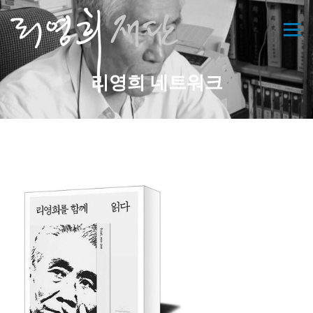
콘
텐
메뉴
츠
로
바
리영희 네트워크
로
가
기