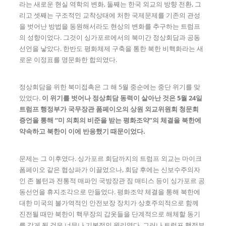
라는 새로운 현실 역학의 변화, 둘째는 한국 외교의 방향 전환, 그
리고 셋째는 구조적인 교착상태에 처한 국제문제를 기존의 관성
을 벗어난 방법을 동원해서라도 현상의 변화를 추구하는 트럼프
의 성향이었다. 그것이 싱가포르에서의 북미간 정상회담과 공동
선언을 낳았다. 한반도 평화체제 구축을 통한 북한 비핵화라는 새
로운 이정표를 명문화한 합의였다.
정상회담을 위한 북미접촉은 그 해 5월 중순에는 중단 위기를 맞
았었다.
이 위기를 벗어나 정상회담 동력이 살아난 것은
5
월
24
일
트럼프 행정부가 국무장관 폼페이오의 상원 외교위원회 청문회
증언을 통해
“
미 의회의 비준을 받는 평화조약
”
의 체결을 북한에
약속하고 북한이 이에 반응했기 때문이었다
.
문제는 그 이후였다. 싱가포르 회담까지의 트럼프 외교는 마이크
폼페이오 같은 협상파가 이끌었으나, 회담 후에는 신보수주의자
인 존 볼턴과 전통적 매파인 국방장관 짐 매티스 등이 싱가포르 공
동선언을 휴지조각으로 만들었다. 평화조약 체결을 통해 북한에
대한 미국의 불가역적인 안전보장 장치가 상호주의적으로 함께
진전될 때만 북한이 핵무장의 갑옷들을 단계적으로 해체할 동기
를 갖게 될 것은 너무나 기본적인 원리였다. 그러나 트럼프 행정부