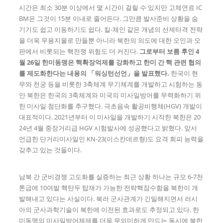
시간은 최소 30분 이상에서 몇 시간이 걸릴 수 있지만 고체연료 IC
BM은 그것이 15분 이내로 줄어든다. 그만큼 발사준비 상황을 숨
기기도 쉽고 이동하기도 쉽다. 킬-체인 같은 개념의 선제타격 전략
을 더욱 무용지물로 만들뿐 아니라 북한의 의도에 대한 오인과 오
판에서 비롯되는 핵전쟁 위험도 더 커진다.
그로부터 보름 후인
4
월
26
일 한미동맹은 핵확장억제를 강화하고 한미 간 핵 관련 협의
를 제도화한다는 내용의
「
워싱턴선언
」
을 발표했다
.
한국이 현
무와 천궁 등을 비롯한 3축체계 무기체계를 개발하고 시험하는 동
안 북한은 한국의 3축체계와 미국의 미사일방어를 무력화하기 위
한 미사일 첨단화를 추구했다. 극초음속 활공비행체(HGV) 개발이
대표적이다. 2021년부터 이 미사일을 개발하기 시작한 북한은 20
24년 4월 중장거리급 HGV 시험발사에 성공했다고 밝혔다. 앞서
언급한 단거리미사일인 KN-23(이스칸데르형)도 요격 회피 능력을
갖추고 있는 것들이다.
남북 간 군비경쟁 고도화를 실증하는 최근 상황 하나는 규모 6-7천
톤급에 10여발 핵탄두 탑재가 가능한 전략핵잠수함을 북한이 개
발해내고 있다는 사실이다. 북러 군사관계가 긴밀해지면서 러시
아의 군사과학기술이 북한에 이전된 효과로도 추정되고 있다. 한
미동맹의 미사일방어체제를 더욱 무의미하게 만드는 동시에 북한