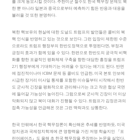
를 크게 동요시킬 것이다. 주한미군 철수도 한국 핵무장 문제도 북
한 뿐 아니라 일본과 중국으로부터 예측하기 힘든 반응과 대응을
불러올 것 또한 분명하다.
북한 핵보유의 현실에 대한 도널드 트럼프의 발언들은 콜비의 북
핵 인식을 반영하고 있는 것으로 보인다. 그런 입장이 제한된 수준
으로라도 트럼프 행정부의 한반도정책으로 투영된다면, 부정과
긍정의 효과가 함께 있을 수 있다. 한편으로 한반도의 궁극적 비핵
화를 향한 포괄적인 평화체제 구축을 향한 대담한 흥정을 트럼프
2기 행정부에게 기대하기는 어려울 수 있다는 얘기도 된다. 반면
에 점진적이나마 ICBM 문제 등 콜비도 언급한, 미국 본토 안보에
시급한 장거리 미사일 통제를 포함한 이슈들부터 시작해서 한반
도 군사적 긴장을 평화적으로 관리해나가는 크고 작은 협상 국면
에 들어갈 가능성이 높아진다. 그럼으로써 군사적 긴장이 더 이상
악화되지 않고 북미 대화가 진행될 수 있다. 트럼프가 김정은과의
접촉 가능성을 언급해온 것은 그런 맥락과도 상통한다.
한국 안팎에서 한국 핵무장론이 확산해온 추세를 반영하듯, 미국
정치권과 국제정치학계에 큰 영향력을 가진 저명 학술지인 『포
린어페어즈』도 올해 초 한국 핵무장을 주장하는 논문을 실었다.