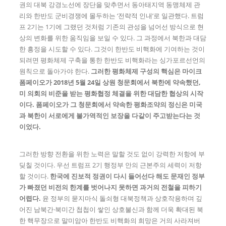
권의 대북 강경노선에 장단을 맞추면서 동아태지역 동맹체제 관
리와 한반도 군비경쟁에 몰두하는 ‘전략적 인내’로 일관했다. 트럼
프 2기는 1기에 그랬던 것처럼 기존의 관성을 넘어선 방식으로 현
상의 변화를 위한 움직임을 보일 수 있다. 그 과정에서 북한과 대담
한 흥정을 시도할 수 있다. 그것이 한반도 비핵화에 기여하는 것이
되려면 평화체제 구축을 통한 한반도 비핵화라는 싱가포르선언의
원칙으로 돌아가야 한다.
그러한 평화체제 구성의 핵심은 마이크
폼페이오가
2018
년
5
월
24
일 상원 청문회에서 북한에 약속했던
,
미 의회의 비준을 받는 평화협정 체결을 위한 대담한 협상의 시작
이다
.
폼페이오가 그 청문회에서 약속한 평화조약의 정신은 미국
과 북한이 서로에게 불가역적인 보장을 다같이 주고받는다는 것
이었다
.
그러한 방향 전환을 위한 노력은 말할 것도 없이 강력한 저항에 부
딪칠 것이다. 우선 트럼프 2기 행정부 안의 근본주의 세력이 저항
할 것이다.
한국에 진보적 정권이 다시 들어선다 해도 문재인 정부
가 빠졌던 비전의 한계를 벗어나지 못하면 과거의 전철을 피하기
어렵다
.
윤 정부의 묻지마식 돌쇠형 대북정책과 상호작용하며 깊
어진 남북간·북미간 첩첩이 쌓인 상호불신과 함께 더욱 확대된 북
한 핵무장으로 말미암아 한반도 비핵화의 희망은 거의 사라져버