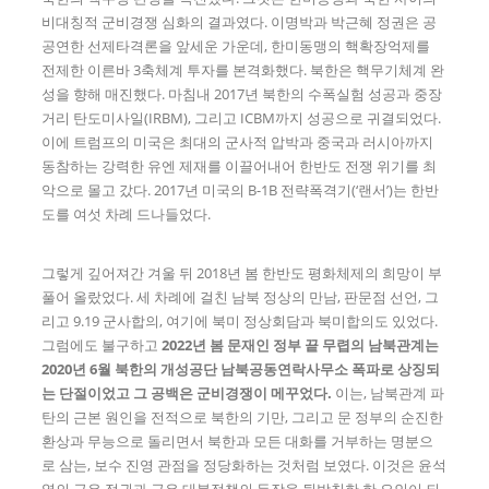
비대칭적 군비경쟁 심화의 결과였다. 이명박과 박근혜 정권은 공
공연한 선제타격론을 앞세운 가운데, 한미동맹의 핵확장억제를
전제한 이른바 3축체계 투자를 본격화했다. 북한은 핵무기체계 완
성을 향해 매진했다. 마침내 2017년 북한의 수폭실험 성공과 중장
거리 탄도미사일(IRBM), 그리고 ICBM까지 성공으로 귀결되었다.
이에 트럼프의 미국은 최대의 군사적 압박과 중국과 러시아까지
동참하는 강력한 유엔 제재를 이끌어내어 한반도 전쟁 위기를 최
악으로 몰고 갔다. 2017년 미국의 B-1B 전략폭격기(‘랜서’)는 한반
도를 여섯 차례 드나들었다.
그렇게 깊어져간 겨울 뒤 2018년 봄 한반도 평화체제의 희망이 부
풀어 올랐었다. 세 차례에 걸친 남북 정상의 만남, 판문점 선언, 그
리고 9.19 군사합의, 여기에 북미 정상회담과 북미합의도 있었다.
그럼에도 불구하고
2022
년 봄 문재인 정부 끝 무렵의 남북관계는
2020
년
6
월 북한의 개성공단 남북공동연락사무소 폭파로 상징되
는 단절이었고 그 공백은 군비경쟁이 메꾸었다
.
이는, 남북관계 파
탄의 근본 원인을 전적으로 북한의 기만, 그리고 문 정부의 순진한
환상과 무능으로 돌리면서 북한과 모든 대화를 거부하는 명분으
로 삼는, 보수 진영 관점을 정당화하는 것처럼 보였다. 이것은 윤석
열의 극우 정권과 극우 대북정책의 등장을 뒷받침한 한 요인이 되