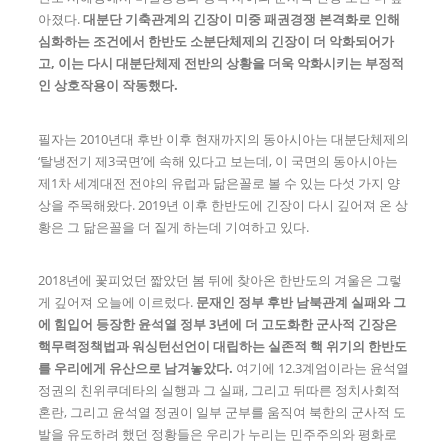
아졌다.
대분단 기축관계의 긴장이 미중 패권경쟁 본격화로 인해
심화하는 조건에서 한반도 소분단체제의 긴장이 더 악화되어가
고
,
이는 다시 대분단체제 전반의 상황을 더욱 악화시키는 부정적
인 상호작용이 작동했다
.
필자는 2010년대 후반 이후 현재까지의 동아시아는 대분단체제의
‘탈냉전기 제3국면’에 속해 있다고 보는데, 이 국면의 동아시아는
제1차 세계대전 전야의 유럽과 닮은꼴로 볼 수 있는 다섯 가지 양
상을 주목해왔다. 2019년 이후 한반도에 긴장이 다시 깊어져 온 상
황은 그 닮은꼴을 더 짙게 하는데 기여하고 있다.
2018년에 꽃피었던 짧았던 봄 뒤에 찾아온 한반도의 겨울은 그렇
게 깊어져 오늘에 이르렀다.
문재인 정부 후반 남북관계 실패와 그
에 힘입어 등장한 윤석열 정부
3
년에 더 고도화한 군사적 긴장은
핵무력정책법과 워싱턴선언이 대립하는 실존적 핵 위기의 한반도
를 우리에게 유산으로 남겨놓았다
.
여기에 12.3계엄이라는 윤석열
정권의 친위쿠데타의 실행과 그 실패, 그리고 뒤따른 정치사회적
혼란, 그리고 윤석열 정권이 일부 군부를 움직여 북한의 군사적 도
발을 유도하려 했던 정황들은 우리가 누리는 민주주의와 평화로