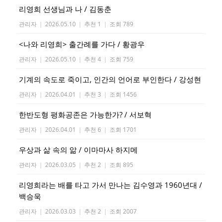
리영희 선생님과 나 / 김동춘
관리자
|
2026.05.10
|
추천 1
|
조회 789
<나와 리영희> 출간례를 가다 / 황광우
관리자
|
2026.05.10
|
추천 4
|
조회 759
기계의 속도로 죽이고, 인간의 언어로 부인한다 / 강성현
관리자
|
2026.04.01
|
추천 3
|
조회 1456
한반도형 평화공존은 가능한가? / 서보혁
관리자
|
2026.04.01
|
추천 6
|
조회 1701
우상과 삶 속의 앎 / 이마마사 하지메
관리자
|
2026.03.05
|
추천 2
|
조회 895
리영희라는 배를 타고 가서 만나는 김수영과 1960년대 /
백승욱
관리자
|
2026.03.03
|
추천 2
|
조회 2007