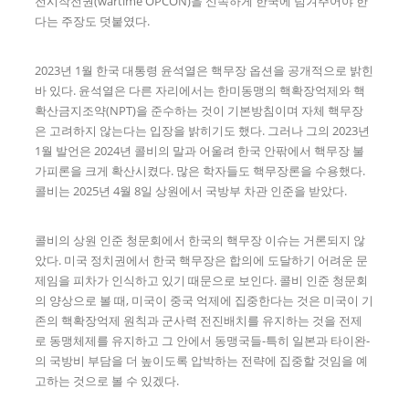
전시작전권(wartime OPCON)을 신속하게 한국에 넘겨주어야 한
다는 주장도 덧붙였다.
2023년 1월 한국 대통령 윤석열은 핵무장 옵션을 공개적으로 밝힌
바 있다. 윤석열은 다른 자리에서는 한미동맹의 핵확장억제와 핵
확산금지조약(NPT)을 준수하는 것이 기본방침이며 자체 핵무장
은 고려하지 않는다는 입장을 밝히기도 했다. 그러나 그의 2023년
1월 발언은 2024년 콜비의 말과 어울려 한국 안팎에서 핵무장 불
가피론을 크게 확산시켰다. 많은 학자들도 핵무장론을 수용했다.
콜비는 2025년 4월 8일 상원에서 국방부 차관 인준을 받았다.
콜비의 상원 인준 청문회에서 한국의 핵무장 이슈는 거론되지 않
았다. 미국 정치권에서 한국 핵무장은 합의에 도달하기 어려운 문
제임을 피차가 인식하고 있기 때문으로 보인다. 콜비 인준 청문회
의 양상으로 볼 때, 미국이 중국 억제에 집중한다는 것은 미국이 기
존의 핵확장억제 원칙과 군사력 전진배치를 유지하는 것을 전제
로 동맹체제를 유지하고 그 안에서 동맹국들-특히 일본과 타이완-
의 국방비 부담을 더 높이도록 압박하는 전략에 집중할 것임을 예
고하는 것으로 볼 수 있겠다.