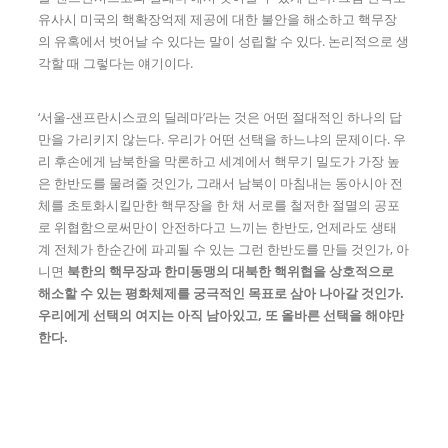
유사시 미국의 핵확장억제 제공에 대한 불안을 해소하고 핵무장
의 유혹에서 벗어날 수 있다는 말이 성립할 수 있다. 논리적으로 생
각할 때 그렇다는 얘기이다.
‘서울-샌프란시스코의 딜레마’라는 것은 어떤 절대적인 하나의 답
만을 가리키지 않는다. 우리가 어떤 선택을 하느냐의 문제이다. 우
리 후손에게 남북한을 막론하고 세계에서 핵무기 밀도가 가장 높
은 한반도를 물려줄 것인가, 그래서 남북이 마침내는 동아시아 전
체를 초토화시킬만한 핵무장을 한 채 서로를 철저한 절멸의 공포
로 위협함으로써만이 안전하다고 느끼는 한반도, 언제라도 생태
계 전체가 한순간에 파괴될 수 있는 그런 한반도를 만들 것인가, 아
니면
북한의 핵무장과 한미동맹의 대북한 핵위협을 상호적으로
해소할 수 있는 평화체제를 궁극적인 목표로 삼아 나아갈 것인가
.
우리에게 선택의 여지는 아직 남아있고
,
또 올바른 선택을 해야만
한다
.