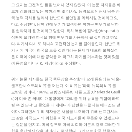
그 요지는 고전적인 틀을 벗어나 있지 않았다. 이 논문 저자들은 빠
르게 강화되고 있는 북한의 핵 및 미사일 능력으로 인해서 남북 간
핵 능력 격차를 벌려서 한반도의 불안정을 악화시킬 것이라고 있
다고 주장했다. 남북 간에 위기가 발생하면 북한은 핵무기로 남한
을 협박하게 될 것이라고 말한다. 특히 북한이 절박한(desperate)
상황에 몰리면 한국을 향해 핵무기를 사용하게 될 것이라고 하였
다. 여기서 다시 또 하나의 고전적인 논지를 끌어들인다. 한반도 위
기 시에 미국이 한국을 도울 것인가라는 문제가 내포한 불확실성
은 미국이 이에 대한 공약을 더 확고히 하기를 거부하는 것과 맞물
려 동맹을 마비시킬 지경이라고 주장했다.
위의 논문 저자들도 한국 핵무장을 주장할 때 으레 동원되는 ‘서울-
샌프란시스코의 비유’를 꺼낸다. 이 비유는 ‘파리-뉴욕의 비유’를
모방한 것이다. 1961년 프랑스 대통령 샤를 드골(Charles de Gaull
e)이 미국 존 케네디 대통령에게 “파리를 위해 뉴욕을 위험에 빠뜨
릴 수 있느냐”고 물었을 때 케네디가 답변을 피했다는 에피소드 말
이다. 그러면서 위의 저자들은 서울을 보호하기 위해 샌프란시스
코 같은 미국 도시의 위험을 미국 지도자들이 무릅쓸 수 있겠느냐
는 질문을 던지고, 미국 정부도 미국 의회와 여론도 결코 그러한 위
험을 용납하지 않을 것이라고 주장했다. 그러므로 한국 핵무장이