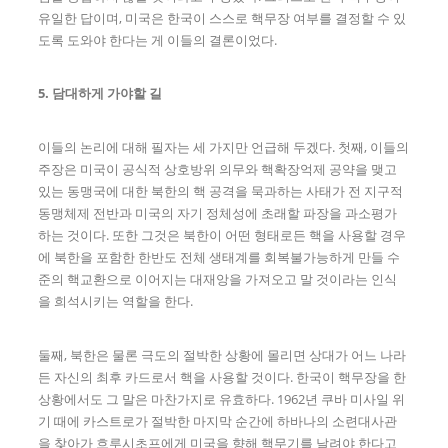
유일한 답이며, 미국은 한국이 스스로 핵무장 여부를 결정할 수 있
도록 도와야 한다는 게 이들의 결론이었다.
5. 담대하게 가야할 길
이들의 논리에 대해 필자는 세 가지만 언급해 두겠다. 첫째, 이들의
주장은 미국이 공식적 상호방위 의무와 핵확장억제 공약을 맺고
있는 동맹국에 대한 북한의 핵 공격을 묵과하는 사태가 전 지구적
동맹체제 전반과 미국의 자기 정체성에 초래할 파장을 과소평가
하는 것이다. 또한 그것은 북한이 어떤 형태로든 핵을 사용할 경우
에 북한을 포함한 한반도 전체 생태계를 회복불가능하게 만들 수
준의 핵교환으로 이어지는 대재앙을 가져오고 말 것이라는 인식
을 희석시키는 역할을 한다.
둘째, 북한은 물론 극도의 절박한 상황에 몰리면 상대가 어느 나라
든 자신의 최후 카드로서 핵을 사용할 것이다. 한국이 핵무장을 한
상황에서도 그 말은 마찬가지로 유효하다. 1962년 쿠바 미사일 위
기 때에 카스트로가 절박한 마지막 순간에 하바나의 소련대사관
을 찾아가 흐루시초프에게 미국을 향해 핵무기를 날려야 한다고