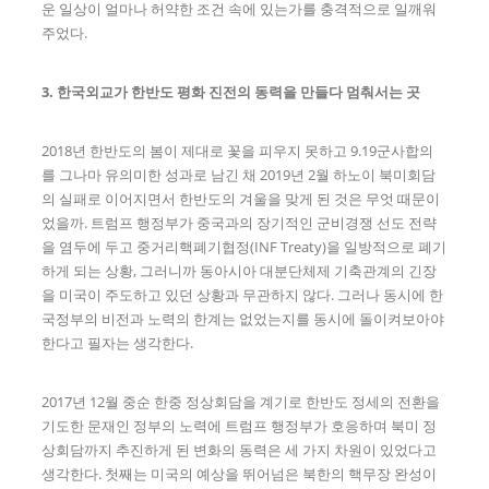
운 일상이 얼마나 허약한 조건 속에 있는가를 충격적으로 일깨워
주었다.
3. 한국외교가 한반도 평화 진전의 동력을 만들다 멈춰서는 곳
2018년 한반도의 봄이 제대로 꽃을 피우지 못하고 9.19군사합의
를 그나마 유의미한 성과로 남긴 채 2019년 2월 하노이 북미회담
의 실패로 이어지면서 한반도의 겨울을 맞게 된 것은 무엇 때문이
었을까. 트럼프 행정부가 중국과의 장기적인 군비경쟁 선도 전략
을 염두에 두고 중거리핵폐기협정(INF Treaty)을 일방적으로 폐기
하게 되는 상황, 그러니까 동아시아 대분단체제 기축관계의 긴장
을 미국이 주도하고 있던 상황과 무관하지 않다. 그러나 동시에 한
국정부의 비전과 노력의 한계는 없었는지를 동시에 돌이켜보아야
한다고 필자는 생각한다.
2017년 12월 중순 한중 정상회담을 계기로 한반도 정세의 전환을
기도한 문재인 정부의 노력에 트럼프 행정부가 호응하며 북미 정
상회담까지 추진하게 된 변화의 동력은 세 가지 차원이 있었다고
생각한다. 첫째는 미국의 예상을 뛰어넘은 북한의 핵무장 완성이