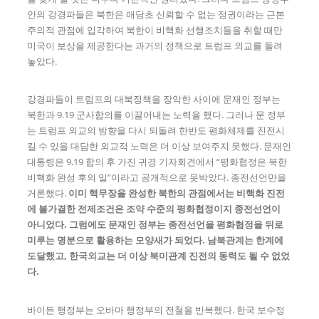
안의 강경파들은 북한은 애당초 신뢰할 수 없는 정권이라는 근본
주의적 관점에 입각하여 북한이 비핵화 선행조치들을 취할 때만
미국이 보상을 제공한다는 과거의 정책으로 트럼프 외교를 돌려
놓았다.
강경파들이 트럼프의 대북정책을 장악한 사이에 문재인 정부는
북한과 9.19 군사합의를 이끌어내는 노력을 했다. 그러나 문 정부
는 트럼프 외교의 방향을 다시 되돌려 한반도 평화체제를 진전시
킬 수 있을 대담한 외교적 노력은 더 이상 보여주지 못했다. 문재인
대통령은 9.19 합의 후 가진 귀경 기자회견에서 “평화협정은 북한
비핵화 완성 후의 일”이라고 공개적으로 못박았다. 종전선언만을
거론했다.
이미 핵무장을 완성한 북한의 관점에서는 비핵화 진전
에 불가결한 전제조건은 조약 수준의 평화협정이지 종전선언이
아니었다
.
그럼에도 문재인 정부는 종전선언을 평화협정을 뒤로
미루는 명분으로 활용하는 모양새가 되었다
.
남북관계는 한계에
도달했고
,
한국외교는 더 이상 북미관계 진전의 동력도 될 수 없었
다
.
바이든 행정부는 오바마 행정부의 전철을 반복했다. 한국 보수정