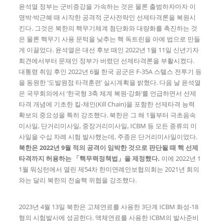
윤석열 정부는 군비증강을 가속하는 것은 물론 출범하자마자 이
명박·박근혜 때 시작한 공격적 군사전략인 선제타격론을 복원시
킨다. 그것은 북한의 핵무기체계 첨단화와 대량화를 촉진하는 것
은 물론 핵무기 사용 문턱을 낮추는 핵 독트린을 아예 법으로 만들
게 이끌었다. 윤석열은 대선 후보 때인 2022년 1월 11일 신년기자
회견에서부터 문재인 정부가 버렸던 선제타격론을 부활시켰다.
대통령 취임 후인 2022년 6월 한국 공군은 F-35A 스텔스 전투기 등
을 동원한 ‘도발원점 타격훈련’ 실시계획을 밝혔다. 다음 날 윤석열
은 국무회의에서 ‘한국형 3축 체계 복원·강화’를 언급하면서 선제
타격 개념에 기초한 킬-체인(Kill Chain)을 포함한 선제타격 능력
확보의 중요성을 특히 강조했다. 북한은 그 해 1월부터 극초음속
미사일, 단거리미사일, 중장거리미사일, ICBM 등 모든 종류의 미
사일을 수십 차례 시험 발사했는데, 주종은 단거리미사일이었다.
북한은
2022
년
9
월 적의 공격이 임박한 것으로 판단될 때 핵 선제
타격까지 허용하는
「
핵무력정책법
」
을 제정했다
.
이에 2022년 1
1월 워싱턴에서 열린 제54차 한미연례안보협의회는 2021년 회의
와는 달리 북한의 전술핵 위협을 강조했다.
2023년 4월 13일 북한은 고체연료를 사용한 3단계 ICBM 화성-18
형의 시험발사에 성공한다. 액체연료를 사용한 ICBM의 발사준비