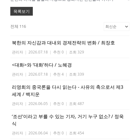
목록보기
전체 116
북한의 자신감과 대내외 경제전략의 변화 / 최장호
관리자
|
2026.07.18
|
추천 0
|
조회 329
<대화>와 ‘대화’하다 / 노혜경
관리자
|
2026.07.18
|
추천 4
|
조회 339
리영희의 중국론을 다시 읽는다 - 사유의 축으로서 제3
세계 / 백지운
관리자
|
2026.06.05
|
추천 0
|
조회 487
‘조선’이라고 부를 수 있는 기자, 거기 누구 없소? / 정욱
식
관리자
|
2026.06.04
|
추천 0
|
조회 454