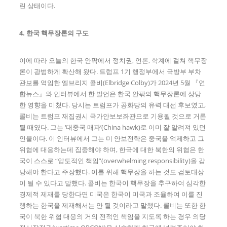
린 상태이다.
4. 한국 핵무장론의 구도
이에 따라 오늘의 한국 안팎에서 정치권, 언론, 학계에 걸쳐 핵무장
론이 광범하게 확산해 왔다. 트럼프 1기 행정부에서 국방부 부차
관보를 역임한 엘브리지 콜비(Elbridge Colby)가 2024년 5월 『연
합뉴스』와 인터뷰에서 한 발언은 한국 안팎의 핵무장론에 상당
한 영향을 미쳤다. 당시는 트럼프가 공화당의 유력 대선 후보였고,
콜비는 트럼프 재집권시 국가안보보좌관으로 기용될 것으로 거론
될 때였다. 그는 ‘대중국 매파’(China hawk)로 이미 잘 알려져 있던
인물이다. 이 인터뷰에서 그는 미 안보전략은 중국을 억제하고 그
위협에 대응하는데 집중해야 하며, 한국에 대한 북한의 위협은 한
국이 스스로 “압도적인 책임”(overwhelming responsibility)을 감
당해야 한다고 주장했다. 이를 위해 핵무장을 하는 것도 검토대상
이 될 수 있다고 말했다. 콜비는 한국이 핵무장을 추구하여 심각한
경제적 제재를 당한다면 미국은 한국이 미국과 조율하여 이를 진
행하는 한국을 제재해서는 안 될 것이라고 말했다. 콜비는 또한 한
국이 북한 위협 대응의 거의 전적인 책임을 지도록 하는 경우 의당