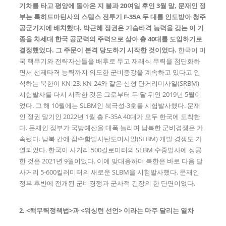
기차를 타고 평양에 돌아온 지 불과
20
여일 후인
3
월 말
,
문재인 정
부는 록히드마틴사의 스텔스 전투기
F-35A
두 대를 인도받아 청주
공군기지에 배치했다
.
박근혜 정권은 기습타격 능력을 갖는 이 기
종을 차세대 한국 공군력의 주력으로 삼아 총
40
대를 도입하기로
결정했었다
.
그 주문이 본격 당도하기 시작한 것이었다
.
한국이 미
국 핵무기와 전략자산들을 배후로 두고 재래식 무력을 첨단화하
면서 선제타격 능력까지 의도한 군비증강을 계속하고 있다고 인
식하는 북한이 KN-23, KN-24와 같은 신형 단거리미사일(SRBM)
시험발사를 다시 시작한 것은 그로부터 두 달 뒤인 2019년 5월이
었다. 그 해 10월에는 SLBM인 북극성-3호를 시험발사했다. 문재
인 정권 말기인 2022년 1월 총 F-35A 40대가 모두 한국에 도착한
다. 문재인 정부가 국방예산을 대폭 늘리며 남북한 군비경쟁은 가
속됐다. 남북 간에 잠수함발사탄도미사일(SLBM) 개발 경쟁도 가
열되었다. 한국이 사거리 500킬로미터의 SLBM 수중발사에 성공
한 것은 2021년 9월이었다. 이에 맞대응하며 북한은 바로 다음 달
사거리 5-600킬러미터의 새로운 SLBM을 시험발사했다. 문재인
정부 후반에 전개된 군비경쟁과 군사적 긴장의 한 단면이었다.
2. <핵무력정책법>과 <워싱턴 선언> 이라는 마주 달리는 열차