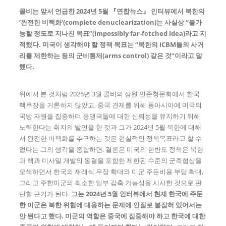
콜비는 앞서 언급한
2024
년
5
월
『
연합뉴스
』
인터뷰에서 북한의
‘
완전한 비핵화
’(complete denuclearization)
는 사실상
“
불가
능할 정도로 지나친 목표
”(impossibly far-fetched idea)
라고 지
적했다
.
미국이 생각해야 할 정책 목표는
“
북한의
ICBM
들의 사거
리를 제한하는 등의 군비통제
(arms control)
같은 것
”
이라고 말
했다
.
위에서 본 것처럼 2025년 3월 콜비의 상원 인준청문회에서 한국
핵무장을 거론하지 않았고, 중국 견제를 위해 동아시아에 미국의
국방 자원을 집중하며 동맹국들에 대한 신뢰성을 유지하기 위해
노력한다는 취지의 발언을 한 것과 그가 2024년 5월 북한에 대해
서 완전한 비핵화를 추구하는 것은 현실적인 정책목표라고 할 수
없다는 그의 생각을 종합하면, 결론은 미국의 한반도 정책은 북한
과 핵과 미사일 개발의 동결을 포함한 제한된 수준의 군축협상을
모색하면서 한국의 재래식 무장 확대와 미군 주둔비용 부담 확대,
그리고 주한미군의 최소한 일부 감축 가능성을 시사한 것으로 판
단할 근거가 된다.
그는
2024
년
5
월 인터뷰에서 현재 한국에 주둔
한 미군은 북한 위협에 대응하는 문제에 인질로 붙잡혀 있어서는
안 된다고 했다
.
미군의 역할은 중국에 집중해야 하고 한국에 대한