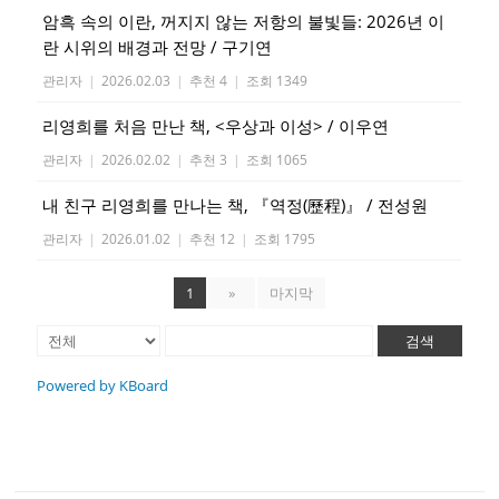
암흑 속의 이란, 꺼지지 않는 저항의 불빛들: 2026년 이
란 시위의 배경과 전망 / 구기연
관리자
|
2026.02.03
|
추천 4
|
조회 1349
리영희를 처음 만난 책, <우상과 이성> / 이우연
관리자
|
2026.02.02
|
추천 3
|
조회 1065
내 친구 리영희를 만나는 책, 『역정(歷程)』 / 전성원
관리자
|
2026.01.02
|
추천 12
|
조회 1795
1
»
마지막
검색
Powered by KBoard