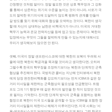
간청했던 것처럼 말이다. 정말 필요한 것은 상호 핵무장과 그 강화
를 통해서 상존하는 위기의 수준을 높이는 것이 아니라, 서로가 극
도의 절박한 위기의식에 도달하지 않도록 평화적 관계를 만들어
갈 방도를 찾기 위해 대화와 협상을 모색하는 것이다. 북한이 생각
할 때 자신이 상대하는 남한은 비핵국가가 아니다. 미국의 거대한
핵무기 능력과 온갖 전략자산을 등에 업고 있는 존재이다. 북한의
입장에서는 무엇이 그들을 절박하게 만들 수 있는지에 대해서도
우리가 생각해보지 않으면 안 된다.
셋째, 미국이 정말 샌프란시스코에 대한 북한의 보복이 두려워 서
울에 대한 북한의 핵공격을 묵과할 것이라고 생각한다면, 오히려
그럴수록 한국의 핵무장을 조장하기보다는 북한과 단계적인 군축
협상을 추진해야 한다. 국방차관 콜비는 지난해 인터뷰에서 북한
에게 당장 완전한비핵화를 강요하기보다는 먼저 ICBM과 같은 장
거리 미사일을 제한하는 군축협상의 필요성을 언급했었다. 트럼
프도 그의 1기 행정부 때 같은 취지의 발언을 한 적이 있었던 것으
로 필자는 기억한다. 진지한 단계적 방식의 군축을 포함하는 평화
협정으로 북한이 미국 도시들을 공격할 수 있는 ICBM을 포함한 장
거리 미사일들의 제한이나 해체가 이루어진다면, 미국 사회는 ‘서
울-샌프란시스코의 딜레마’에서 벗어날 수 있게 된다. 그럼 한국도