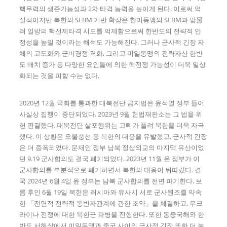
핵무력의 생존가능성과 2차 타격 능력을 높이게 된다. 이로써 역
설적이지만 북한의 SLBM 기반 확장은 한미동맹의 SLBM과 맞물
려 일방의 핵선제타격 시도를 억제함으로써 한반도의 전략적 안
정성을 높일 것이라는 해석도 가능해진다. 그러나 군사적 긴장 자
체의 고도화와 군비경쟁 격화, 그리고 미일동맹의 전략자산 한반
도 배치 증가 등 다양한 요인들에 의한 핵전쟁 가능성이 더욱 일상
화되는 것을 피할 수는 없다.
2020년 12월 국회를 통과한 대북전단 금지법은 윤석열 정부 들어
사실상 집행이 중단되었다. 2023년 9월 헌법재판소는 그 법을 위
헌 판결했다. 대북전단 살포행위는 고삐가 풀려 북한을 더욱 자극
했다. 이 상황은 오물풍선 등 북한의 대응을 유발했고, 군사적 긴장
은 더 증폭되었다. 문재인 정부 남북 정상외교의 마지막 유산이었
던 9.19 군사합의도 결국 폐기되었다. 2023년 11월 윤 정부가 이
군사합의를 부분적으로 폐기하면서 북한의 대응이 뒤따랐다. 결
국 2024년 6월 4일 윤 정부는 남북 군사합의를 전면 파기한다. 보
름 후인 6월 19일 북한은 러시아와 유사시 서로 군사원조를 약속
한 「전면적 전략적 동반자관계에 관한 조약」을 체결하고, 우크
라이나 전쟁에 대한 북한군 파병을 진행한다. 또한 동중국해와 한
반도 서해상에서 미일동맹과 중국 사이의 군사적 긴장 또한 더 높