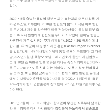
었다.
2022년 5월 출범한 윤석열 정부는 과거 북한과의 모든 대화를 ‘가
짜 평화쇼’로 치부했다. 2018년 ‘한반도의 봄’이 시작된 이후 한반
도 주변에서 자취를 감추었던 미국 전략자산들이 윤석열 정부 출
범 이후 다시 빈번하게 한반도를 누비기 시작했다. 한미일 합동군
사훈련이 자주 실시되는 것과 함께였다. 2022년 8월 하와이에서
한미일 3국 해군이 ‘태평양 드래곤 훈련’(Pacific Dragon exercise)
을 벌였다. 세 나라 미사일방어체제 통합 운용이 목표였다. 그 다음
달(2022년 9월)엔 핵항모 로널드 레이건호가 한반도에 진입했다.
그 해 10월 초 북한은 일본 영공을 지나는 중장거리미사일(IRBM)
을 쏜다. 2017년 이후 처음 있는 일이었다. 이를 기화로 한미동맹
은 그 며칠 후 일본을 끌어들여 3국이 함께 이번엔 한반도 동해상
에서 미사일방어훈련을 벌였다. 다음 달(2022년 11월)엔 B-1B 전
략폭격기가 한미 연합훈련에 참여했다. 2017년 11월 2일 이후 5년
만이었다.
2019년 2월 하노이 북미회담이 합의없이 무산된 직후부터 남북한
간 군비경쟁은 다시 가시화했다.
김정은이 하노이에서 빈손으로