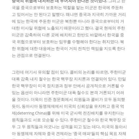
중국의 위협에 대처하는 데 두어져야 한다는 것이었다
.
그리고 한
국을 중국으로부터 보호하는 역할을 맡는 미군은 한국에 주둔하
고 있어서는 안 된다고 말했다. 왜냐면 중국과 지극히 가까운 거리
에 있는 한국에 주둔한 미군은 북한뿐 아니라 중국으로부터의 거
대한 미사일 위협에 노출되기 때문이라고 했다. 결국 현재의 주한
미군은 감축하여 다른 곳에 배치하고 한반도 바깥에서 한국을 중
국 위협으로부터 보호하는 임무를 수행해야 한다는 취지였다. 북
한 위협에 대한 대응에는 한국이 거의 전적인 책임을 지도록 한다
는 관점으로 연결된다.
그런데 여기서 유의할 점이 있다. 콜비의 논리를 따르면, 주한미군
대폭 감축 내지 철수는 한국 핵무장 지지론과 연결되어 있다. 만일
한국 핵무장이 미국 정치권과 정부 안에서 공개적으로 거론될 수
있는 옵션이 아니라면 주한미군 대폭 철수도 본격 거론되기 어려
울 것이다. 더욱이 인준 청문회에서 의원들과 콜비가 모두 동의했
듯이, 동아시아 동맹체제에서 미국의 신뢰성을 유지하고 중국 억
제(deterring China)를 위해 미국 군사력 전진배치를 유지한다는
원칙들과도 서로 모순될 수 있다. 주한미군 철수와 한국 핵무장 모
두 그 두 원칙들과 어긋나는 성격을 띠고 있는 데다, 미국의 동아시
아 동맹체제 자체와 중국 견제라는 ‘중국 매파’들의 핵심 목표 자체