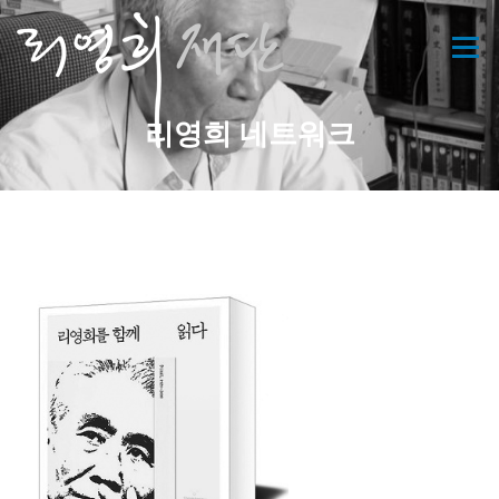
콘
텐
메뉴
츠
로
바
리영희 네트워크
로
가
기