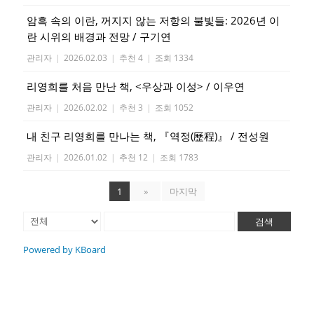
암흑 속의 이란, 꺼지지 않는 저항의 불빛들: 2026년 이
란 시위의 배경과 전망 / 구기연
관리자
|
2026.02.03
|
추천 4
|
조회 1334
리영희를 처음 만난 책, <우상과 이성> / 이우연
관리자
|
2026.02.02
|
추천 3
|
조회 1052
내 친구 리영희를 만나는 책, 『역정(歷程)』 / 전성원
관리자
|
2026.01.02
|
추천 12
|
조회 1783
1
»
마지막
검색
Powered by KBoard