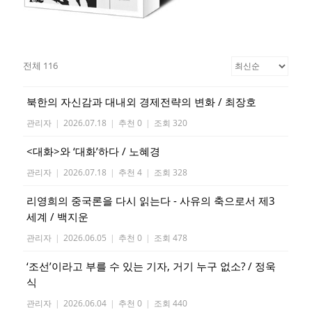
전체 116
북한의 자신감과 대내외 경제전략의 변화 / 최장호
관리자
|
2026.07.18
|
추천 0
|
조회 320
<대화>와 ‘대화’하다 / 노혜경
관리자
|
2026.07.18
|
추천 4
|
조회 328
리영희의 중국론을 다시 읽는다 - 사유의 축으로서 제3
세계 / 백지운
관리자
|
2026.06.05
|
추천 0
|
조회 478
‘조선’이라고 부를 수 있는 기자, 거기 누구 없소? / 정욱
식
관리자
|
2026.06.04
|
추천 0
|
조회 440