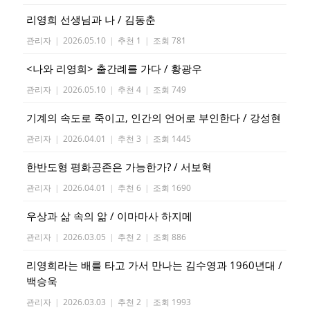
리영희 선생님과 나 / 김동춘
관리자
|
2026.05.10
|
추천 1
|
조회 781
<나와 리영희> 출간례를 가다 / 황광우
관리자
|
2026.05.10
|
추천 4
|
조회 749
기계의 속도로 죽이고, 인간의 언어로 부인한다 / 강성현
관리자
|
2026.04.01
|
추천 3
|
조회 1445
한반도형 평화공존은 가능한가? / 서보혁
관리자
|
2026.04.01
|
추천 6
|
조회 1690
우상과 삶 속의 앎 / 이마마사 하지메
관리자
|
2026.03.05
|
추천 2
|
조회 886
리영희라는 배를 타고 가서 만나는 김수영과 1960년대 /
백승욱
관리자
|
2026.03.03
|
추천 2
|
조회 1993