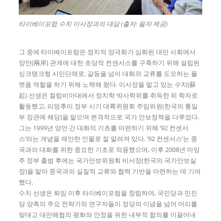
타이베이포럼 수치 이사장과의 대담 (출처: 필자 제공)
그 중에 타이베이포럼은 정치적 양극화가 심화된 대만 사회에서
양안(兩岸) 관계에 대한 초당적 컨센서스를 구축하기 위해 설립된
싱크탱크형 시민단체로, 갈등을 넘어 대화와 교류를 도모하는 플
랫폼 역할을 하기 위해 노력해 왔다. 이사장을 맡고 있는 수치(蘇
起) 선생은 컬럼비아대에서 정치학 박사학위를 취득한 뒤 학자로
활동했고, 리덩후이 정부 시기 대륙위원회 주임위원(한국의 통일
부 장관에 해당)을 맡으며 본격적으로 국가 안보정책을 다루었다.
그는 1999년 양안 간 대화의 기초를 마련하기 위해 ‘92 컨센서
스’라는 개념을 제안한 인물로 잘 알려져 있다. ‘92 컨센서스’는 중
국과의 대화를 위한 중요한 기초로 작용했으며, 이후 2008년 마잉
주 정부 출범 후에는 국가안보위원회 비서장(한국의 국가안보실
장)을 맡아 중국과의 실질적 교류와 협력 기반을 마련하는 데 기여
했다.
수치 선생은 퇴임 이후 타이베이포럼을 창립하여, 국민당과 민진
당 양측의 주요 전략가와 연구자들이 정당의 이념을 넘어 머리를
맞대고 대만해협의 평화와 안정을 위한 내부적 합의를 이끌어내