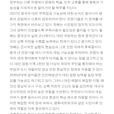
정부와는 다른 차원에서 문화와 학술, 인적 교류를 통해 평화의 가
능성을 지속적으로 열어가야 할 책무를 지닌다.
2027년 중국의 대만 무력침공 가능성에 대한 논의도 동아시아 평
화의 관점에서 신중히 검토되어야 한다. 전문가들은 이 문제를 세
가지 측면에서 바라보고 있다. 첫째는 시진핑의 정치적 의도이며,
그의 권력이 안정될수록 무력사용의 필요성은 줄어들 수 있다. 둘
째는 중국군의 실제 군사력이다. 대만 국방부는 현재 중국군이 대
규모 상륙 작전을 수행할 능력에는 한계가 있다고 평가하고 있다.
셋째는 군사작전 실행의 현실성과 그로 인한 국제적 후폭풍이다.
중국 내 전문가들 역시 미국의 개입 가능성을 우려하며, 전쟁이 중
국의 경제 현대화에 치명적 타격을 줄 수 있다는 점을 경고하고 있
다. 대만 점령 이후 2천만 명 이상의 적대적 주민을 통치해야 하는
부담과 도시 게릴라전 양상 또한 현실적인 장애로 작용할 수 있다.
2030년대에 접어들면 인민해방군이 대만 점령 능력을 일정 부분
갖출 가능성도 제기되고 있다. 그러나 대만 해협의 복잡한 지형, 해
안선 중심의 도시 구조, 상륙 작전의 고난도 등을 감안하면, 대규모
군사작전은 여전히 높은 위험을 수반한다. 무엇보다 미국의 개입
여부가 향후 동아시아 안보 환경의 핵심 변수로 작용할 것이다. 이
러한 복잡한 국제 정세 속에서, 평화네트워크와 같은 시민사회 단
체의 역할은 더욱 중요해지고 있다.
결론적으로, 동아시아의 평화를 실현하기 위해서는 군사력 중심