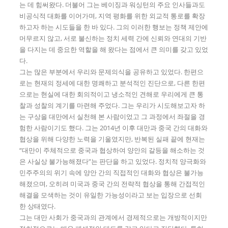
는 데 힘써왔다. 더불어 그는 베이징과 워싱턴의 주요 인사들과도
비공식적 대화를 이어가며, 지역 평화를 위한 외교적 통로를 확장
하고자 하는 시도들을 한 바 있다. 그의 이러한 행보는 정책 제안에
머무르지 않고, 서로 불신하는 정치 세력 간에 신뢰와 연대의 기반
을 다지는 데 중요한 역할을 해 왔다는 점에서 큰 의미를 갖고 있었
다.
그는 많은 부분에서 우리와 문제의식을 공유하고 있었다. 한편으
로는 현재의 정세에 대한 명쾌하고 분석적인 진단으로, 다른 한편
으로는 현실에 대한 회의적이고 냉소적인 견해로 우리에게 큰 통
찰과 성찰의 계기를 마련해 주었다. 그는 우리가 시도해보고자 하
는 구상을 대만에서 실천해 본 사람이었고 그 과정에서 좌절을 경
험한 사람이기도 했다. 그는 2014년 이후 대만과 중국 간의 대화와
협상을 위해 다양한 노력을 기울였지만, 반복된 실패 끝에 현재는
“대만이 주체적으로 중국과 협상하여 양안의 갈등을 해소하는 것
은 사실상 불가능해졌다”는 판단을 하고 있었다. 정치적 양극화와
민주주의의 위기 속에 양안 간의 직접적인 대화와 협상은 불가능
해졌으며, 오히려 미국과 중국 간의 전략적 협상을 통해 간접적인
해결을 모색하는 것이 유일한 가능성이라고 보는 입장으로 선회
한 상태였다.
그는 대만 사회가 중국과의 관계에서 경제적으로는 개방적이지만