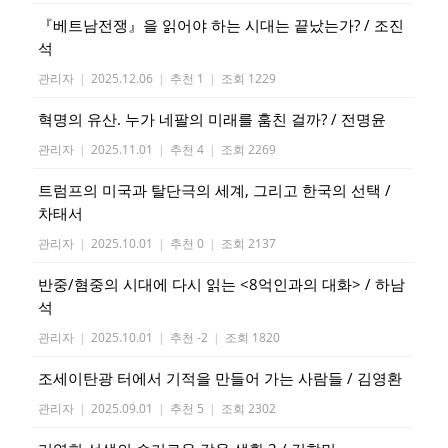
『베트남전쟁』을 읽어야 하는 시대는 끝났는가? / 조진
석
관리자
|
2025.12.06
|
추천 1
|
조회 1229
혁명의 유산. 누가 네팔의 미래를 훔친 걸까? / 전명윤
관리자
|
2025.11.01
|
추천 4
|
조회 2269
트럼프의 미국과 탈단극의 세계, 그리고 한국의 선택 /
차태서
관리자
|
2025.10.01
|
추천 0
|
조회 2137
반중/혐중의 시대에 다시 읽는 <8억인과의 대화> / 하남
석
관리자
|
2025.10.01
|
추천 -2
|
조회 1820
조세이탄광 터에서 기적을 만들어 가는 사람들 / 김영환
관리자
|
2025.09.01
|
추천 5
|
조회 2302