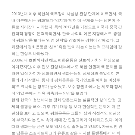
2010년대 이후 북한의 핵무장이 사실상 완성 단계에 이르면서, 국
내 여론에서는 ‘평화’보다 ‘억지’와 ‘방어’에 무게를 두는 담론이 주
류로 자리잡기 시작했다. 특히 2017년을 기점으로 미국과 중국 간
전략적 경쟁이 본격화되면서, 한국 사회의 여론 지형에서도 ‘중립
적 평화 담론’보다는 ‘진영 선택’을 강조하는 경향이 강해졌다. 그
과정에서 평화운동은 ‘친북’ 혹은 ‘반미’라는 이분법적 프레임에 갇
히는 현상도 나타났다.
2000년대 초반까지만 해도 평화운동은 진보적 가치의 핵심으로
여겨졌지만, 이후 진보 진영 내부에서도 북한 인권과 핵 문제를 둘
러싼 입장 차이가 심화되면서 평화운동의 정체성과 통일성이 흔
들리기 시작했다. 동시에 평화운동은 ‘국가안보를 해치는 이상주
의’로 묘사되는 경우가 늘어났고, 보수 정권 하에서는 제도적·정서
적 억압 속에서 더욱 위축되는 양상을 보였다.
현재 한국의 청년세대는 평화 담론보다는 실질적인 삶의 안정, 경
제적 불평등 해소, 기후 위기 대응 등 보다 현실적인 문제에 더 큰
관심을 보이고 있으며, 평화운동은 그들의 삶과 직접적인 연관성
이 부족하다는 인식 속에 세대 간 연결고리가 약화되고 있다. 이에
따라 평화운동 관련 보도 역시 점점 줄어들고 있으며, 자극적인 안
보 담론은 소셜네트워크와 유튜브 같은 디지털 플랫폼에서 더 빠