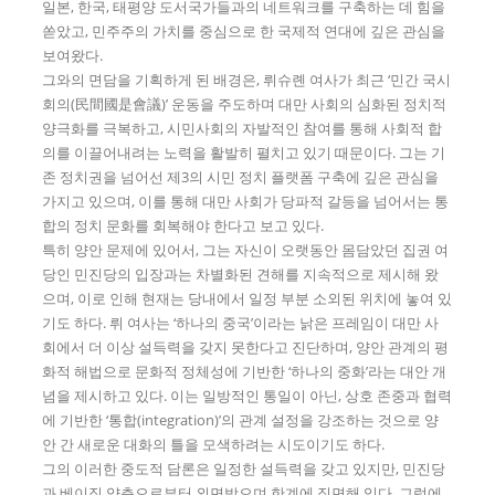
일본, 한국, 태평양 도서국가들과의 네트워크를 구축하는 데 힘을
쏟았고, 민주주의 가치를 중심으로 한 국제적 연대에 깊은 관심을
보여왔다.
그와의 면담을 기획하게 된 배경은, 뤼슈롄 여사가 최근 ‘민간 국시
회의(民間國是會議)’ 운동을 주도하며 대만 사회의 심화된 정치적
양극화를 극복하고, 시민사회의 자발적인 참여를 통해 사회적 합
의를 이끌어내려는 노력을 활발히 펼치고 있기 때문이다. 그는 기
존 정치권을 넘어선 제3의 시민 정치 플랫폼 구축에 깊은 관심을
가지고 있으며, 이를 통해 대만 사회가 당파적 갈등을 넘어서는 통
합의 정치 문화를 회복해야 한다고 보고 있다.
특히 양안 문제에 있어서, 그는 자신이 오랫동안 몸담았던 집권 여
당인 민진당의 입장과는 차별화된 견해를 지속적으로 제시해 왔
으며, 이로 인해 현재는 당내에서 일정 부분 소외된 위치에 놓여 있
기도 하다. 뤼 여사는 ‘하나의 중국’이라는 낡은 프레임이 대만 사
회에서 더 이상 설득력을 갖지 못한다고 진단하며, 양안 관계의 평
화적 해법으로 문화적 정체성에 기반한 ‘하나의 중화’라는 대안 개
념을 제시하고 있다. 이는 일방적인 통일이 아닌, 상호 존중과 협력
에 기반한 ‘통합(integration)’의 관계 설정을 강조하는 것으로 양
안 간 새로운 대화의 틀을 모색하려는 시도이기도 하다.
그의 이러한 중도적 담론은 일정한 설득력을 갖고 있지만, 민진당
과 베이징 양측으로부터 외면받으며 한계에 직면해 있다. 그럼에