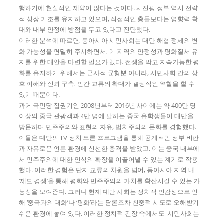
행하기에 현실적인 제약이 많다는 것이다. 시진핑 정부 역시 전략
적 성장 기조를 유지하고 있으며, 직접적인 충돌보다는 영향력 확
대와 내부 안정에 방점을 두고 있다고 진단했다.
이러한 분석에 따르면, 동아시아 시민사회는 대만 해협 정세의 변
화 가능성을 면밀히 주시하면서, 이 지역의 안정성과 평화질서 유
지를 위한 대안을 마련할 필요가 있다. 전쟁을 막고 지속가능한 평
화를 유지하기 위해서는 군사적 균형뿐 아니라, 시민사회 간의 상
호 이해와 신뢰 구축, 민간 교류의 확대가 결정적인 역할을 할 수
있기 때문이다.
과거 국민당 집권기인 2008년부터 2016년 사이에는 약 400만 명
이상의 중국 관광객과 4만 명에 달하는 중국 유학생들이 대만을
방문하며 민주주의와 표현의 자유, 법치주의의 문화를 경험했다.
이들은 대만의 TV 정치 토론 프로그램을 통해 공개적인 정부 비판
과 자유로운 언론 환경에 신선한 충격을 받았고, 이는 중국 내부에
서 민주주의에 대한 인식의 확장을 이끌어낼 수 있는 계기로 작용
했다. 이러한 경험은 단지 교류의 차원을 넘어, 동아시아 지역 내
‘제도 경쟁’을 통해 평화와 민주주의의 가치를 확산시킬 수 있는 가
능성을 보여준다. 그러나 현재 대만 사회는 정치적 민감성으로 인
해 ‘중국과의 대화’나 ‘평화’라는 담론조차 친중적 시도로 오해받기
쉬운 환경에 놓여 있다. 이러한 정치적 긴장 속에서도, 시민사회는