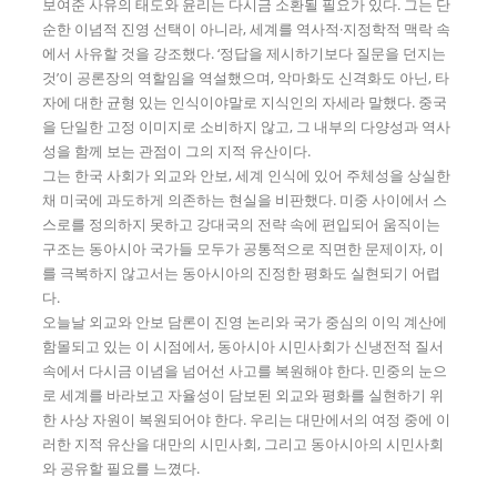
보여준 사유의 태도와 윤리는 다시금 소환될 필요가 있다. 그는 단
순한 이념적 진영 선택이 아니라, 세계를 역사적·지정학적 맥락 속
에서 사유할 것을 강조했다. ‘정답을 제시하기보다 질문을 던지는
것’이 공론장의 역할임을 역설했으며, 악마화도 신격화도 아닌, 타
자에 대한 균형 있는 인식이야말로 지식인의 자세라 말했다. 중국
을 단일한 고정 이미지로 소비하지 않고, 그 내부의 다양성과 역사
성을 함께 보는 관점이 그의 지적 유산이다.
그는 한국 사회가 외교와 안보, 세계 인식에 있어 주체성을 상실한
채 미국에 과도하게 의존하는 현실을 비판했다. 미중 사이에서 스
스로를 정의하지 못하고 강대국의 전략 속에 편입되어 움직이는
구조는 동아시아 국가들 모두가 공통적으로 직면한 문제이자, 이
를 극복하지 않고서는 동아시아의 진정한 평화도 실현되기 어렵
다.
오늘날 외교와 안보 담론이 진영 논리와 국가 중심의 이익 계산에
함몰되고 있는 이 시점에서, 동아시아 시민사회가 신냉전적 질서
속에서 다시금 이념을 넘어선 사고를 복원해야 한다. 민중의 눈으
로 세계를 바라보고 자율성이 담보된 외교와 평화를 실현하기 위
한 사상 자원이 복원되어야 한다. 우리는 대만에서의 여정 중에 이
러한 지적 유산을 대만의 시민사회, 그리고 동아시아의 시민사회
와 공유할 필요를 느꼈다.