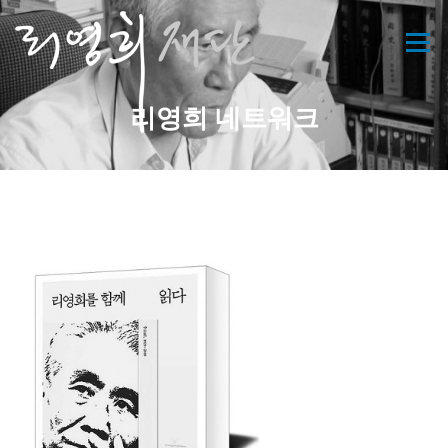
콘
텐
메뉴
츠
로
바
리영희 네트워크
로
가
기