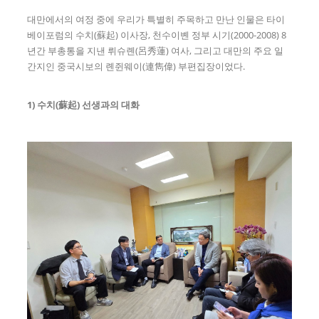
대만에서의 여정 중에 우리가 특별히 주목하고 만난 인물은 타이
베이포럼의 수치(蘇起) 이사장, 천수이볜 정부 시기(2000-2008) 8
년간 부총통을 지낸 뤼슈롄(呂秀蓮) 여사, 그리고 대만의 주요 일
간지인 중국시보의 롄쥔웨이(連雋偉) 부편집장이었다.
1)
수치
(
蘇起
)
선생과의 대화