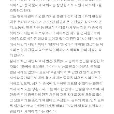
사이지만, 중국 문제에 대해서는 상당한 지적 자원과 네트워크를
축적하고 있다.
그는 현재 대만이 직면한 가치관 혼란과 정치적 양극화의 현실을
매우 우려하고 있다. 지난 8년간 집권해 온 민진당이 성소수자 권
리, 노동권, 언론 자유 등 진보적 가치를 내세우는 한편, 대중국 정
책에 있어서는 매우 보수적이고 폐쇄적인 태도를 견지함으로써
이념적으로 착란된 행보를 보이고 있다고 진단했다. 이러한 상황
에서 대만의 시민사회에서 ‘평화’나 ‘중국과의 대화’를 언급하는 목
소리는 쉽게 친중 세력으로 낙인찍히며 사회적 비판의 대상이 되
기 일쑤다.
실제로 최근 대만 내에서 반전(反戰)이나 평화적 접근을 주장한 학
자들이 “중국에 굴복하려 한다”는 비난을 받으며 여론의 공격을
받은 사례도 있었다. 코로나19 팬데믹 이후 양안 간 인적 교류가
사실상 중단되면서 대만 청년 세대는 중국을 낙후된 지역으로 인
식하고 있으며, 심지어 중국에 입국하면 체포될 수 있다는 불안감
까지 퍼져 있는 상황이다. 그는 이러한 인식의 단절을 우려하며, 대
만의 언론이 중국과의 민간 차원의 교류 확대를 통해 오해를 줄이
고 상호 이해를 증진해야 한다고 주장했다. 문화와 학술, 인적 교류
를 재개함으로써 단절된 관계를 회복하고, 양안 평화의 실질적 기
반을 다시 세워야 한다는 것이다.