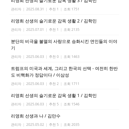
리영희 선생의 슬기로운 감옥 생활 3 / 김학민
관리자
|
2025.08.31
|
추천 1
|
조회 1751
리영희 선생의 슬기로운 감옥 생활 2 / 김학민
관리자
|
2025.07.01
|
추천 1
|
조회 2135
분단의 비극을 불멸의 사랑으로 승화시킨 연인들의 이야
기
관리자
|
2025.06.03
|
추천 0
|
조회 1463
트럼프의 미국과 세계, 그리고 한국의 선택 - 여전히 한반
도 비핵화가 정답이다 / 이삼성
관리자
|
2025.06.03
|
추천 2
|
조회 1711
리영희 선생의 슬기로운 감옥 생활 1 / 김학민
관리자
|
2025.06.03
|
추천 5
|
조회 1546
리영희 선생과 나 / 김만수
관리자
|
2025.05.02
|
추천 5
|
조회 2035