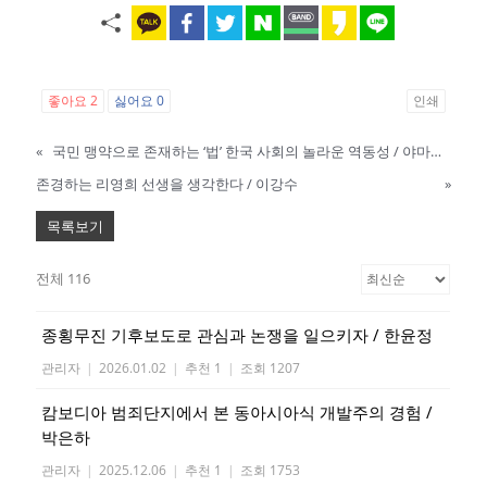
좋아요
2
싫어요
0
인쇄
«
국민 맹약으로 존재하는 ‘법’ 한국 사회의 놀라운 역동성 / 야마구치 이즈미(山口 泉)
존경하는 리영희 선생을 생각한다 / 이강수
»
목록보기
전체 116
종횡무진 기후보도로 관심과 논쟁을 일으키자 / 한윤정
관리자
|
2026.01.02
|
추천 1
|
조회 1207
캄보디아 범죄단지에서 본 동아시아식 개발주의 경험 /
박은하
관리자
|
2025.12.06
|
추천 1
|
조회 1753