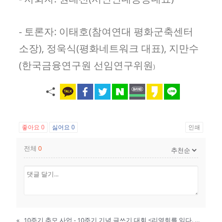
- 토론자: 이태호(참여연대 평화군축센터
소장), 정욱식(평화네트워크 대표), 지만수
(한국금융연구원 선임연구위원
)
좋아요
0
싫어요
0
인쇄
전체
0
«
10주기 추모 사업 - 10주기 기념 글쓰기 대회 <리영희를 읽다. 리영희를 쓰다>