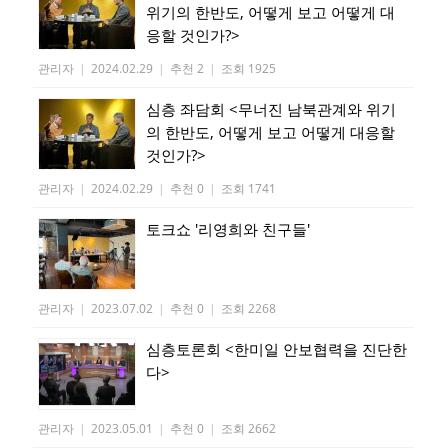
위기의 한반도, 어떻게 보고 어떻게 대
응할 것인가?>
관리자
|
2024.02.29
|
추천 2
|
조회 1925
심층 좌담회 <무너진 남북관계와 위기
의 한반도, 어떻게 보고 어떻게 대응할
것인가?>
관리자
|
2024.02.29
|
추천 0
|
조회 1741
토크쇼 '리영희와 친구들'
관리자
|
2023.07.02
|
추천 0
|
조회 2268
심층토론회 <한미일 안보협력을 진단한
다>
관리자
|
2023.05.01
|
추천 0
|
조회 2662