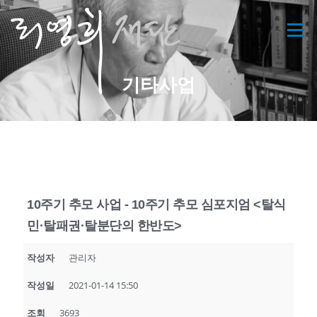
콘
텐
메뉴
츠
로
바
기타사업
로
가
기
10주기 추모 사업 - 10주기 추모 심포지엄 <탈식
민·탈패권·탈분단의 한반도>
작성자
관리자
작성일
2021-01-14 15:50
조회
3693