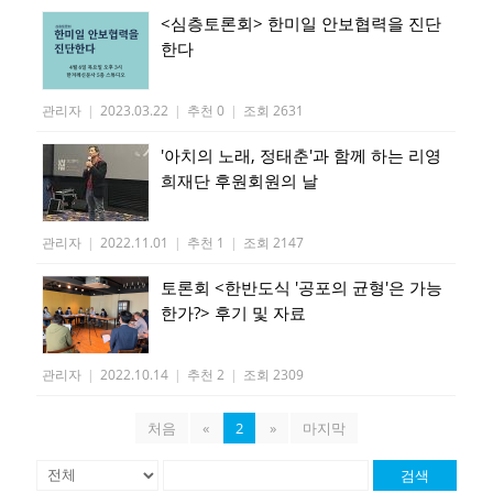
<심층토론회> 한미일 안보협력을 진단
한다
관리자
|
2023.03.22
|
추천 0
|
조회 2631
'아치의 노래, 정태춘'과 함께 하는 리영
희재단 후원회원의 날
관리자
|
2022.11.01
|
추천 1
|
조회 2147
토론회 <한반도식 '공포의 균형'은 가능
한가?> 후기 및 자료
관리자
|
2022.10.14
|
추천 2
|
조회 2309
처음
«
2
»
마지막
검색