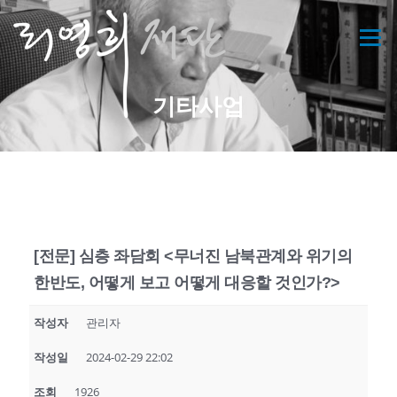
콘
텐
메뉴
츠
로
바
기타사업
로
가
기
[전문] 심층 좌담회 <무너진 남북관계와 위기의
한반도, 어떻게 보고 어떻게 대응할 것인가?>
작성자
관리자
작성일
2024-02-29 22:02
조회
1926