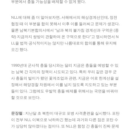
부분에서 충돌 가능성을 배제할 수 없게 됐다.
NLL에 대해 좀 더 알아보자면, 서해에서의 해상경계선인데, 정전
협정 때 이 부분을 합의 못해서 이후 이를 둘러싸고 문제가 생겼다.
물론 남북기본합의서에서 "남과 북의 불가침 경계선과 구역은 (중
략) 지금까지 쌍방이 관할하여 온 구역으로 한다"고 명시하면서 N
LL을 법적‧공식적이지는 않지만 나름대로의 합의를 통해 유지해
오긴 했다.
1990년대 군사적 충돌 당시와는 달리 지금은 충돌을 예방할 수 있
는 남북 간 각자의 정책이 시도되고 있다. 특히 우리 같은 경우 군
사 충돌의 빌미가 됐던 꽃게조업과 관련, 지금은 어로 한계선을 설
정해서 해양경찰 차원에서 이를 넘지 않도록 지도하고 있는 부분
들이 있다. 그럼에도 우발적 충돌 배제를 위해서는 국면을 바꿔야
할 것으로 보인다.
문장렬
: 지난달 초 북한이 대규모 포병 사격훈련을 실시했다. 포탄
이 전부 NLL 이북으로 낙하하긴 했는데 과거와 다른 점은 포탄 수
가 상당히 많아졌다는 점이다. 또 NLL은 함정 간 충돌이 진짜 문제