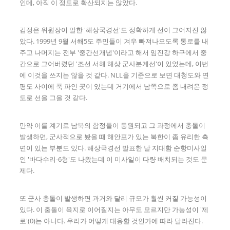
인데, 아직 이 정도로 확산되지는 않았다.
김정은 위원장이 말한 '해상국경선'도 정확하게 선이 그어지진 않
았다. 1999년 9월 서해5도 주민들이 겨우 빠져나오도록 통로를 내
주고 나머지는 전부 '중간선개념'이라고 해서 임진강 하구에서 중
간으로 그어버렸던 '조선 서해 해상 군사분계선'이 있었는데, 이번
에 이것을 쓰지는 않을 것 같다. NLL을 기준으로 보면 대청도와 연
평도 사이에 푹 파인 곳이 있는데 거기에서 남쪽으로 좀 내려온 정
도로 선을 그을 것 같다.
만약 이를 계기로 남북의 함정들이 동원되고 그 과정에서 충돌이
발생하면, 군사적으로 봤을 때 해안포가 있는 북한이 좀 유리한 측
면이 있는 부분도 있다. 해상국경선 발표한 날 지대함 순항미사일
인 '바다수리-6형'도 나왔는데 이 미사일이 다량 배치되는 것도 문
제다.
또 군사 충돌이 발생하면 과거와 달리 규모가 훨씬 커질 가능성이
있다. 이 충돌이 육지로 이어질지는 아무도 모르지만 가능성이 '제
로'(0)는 아니다. 우리가 어떻게 대응할 것인가에 따라 달라진다.