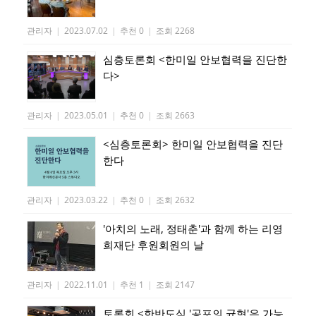
관리자
|
2023.07.02
|
추천 0
|
조회 2268
심층토론회 <한미일 안보협력을 진단한
다>
관리자
|
2023.05.01
|
추천 0
|
조회 2663
<심층토론회> 한미일 안보협력을 진단
한다
관리자
|
2023.03.22
|
추천 0
|
조회 2632
'아치의 노래, 정태춘'과 함께 하는 리영
희재단 후원회원의 날
관리자
|
2022.11.01
|
추천 1
|
조회 2147
토론회 <한반도식 '공포의 균형'은 가능