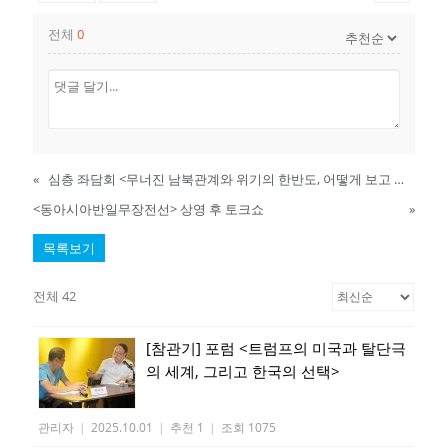
전체
0
«
심층 좌담회 <무너진 남북관계와 위기의 한반도, 어떻게 보고 어떻게 대응할 것인가?>
<동아시아반일무장전선> 상영 후 토크쇼
»
목록보기
전체 42
[참관기] 포럼 <트럼프의 미국과 탈단극
의 세계, 그리고 한국의 선택>
관리자
|
2025.10.01
|
추천 1
|
조회 1075