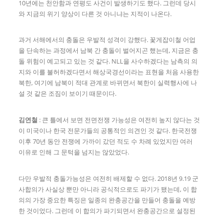
10년에는 천안함과 연평도 사건이 발생하기도 했다. 그런데 당시
와 지금의 위기 양상이 다른 것 아니냐는 지적이 나온다.
과거 서해에서의 충돌은 우발적 성격이 강했다. 꽃게잡이철 어업
을 단속하는 과정에서 남북 간 충돌이 벌어지곤 했는데, 지금은 충
돌 위험이 예고되고 있는 것 같다. NLL을 사수하겠다는 남측의 의
지와 이를 불허하겠다면서 해상국경선이라는 표현을 처음 사용한
북한, 여기에 남북이 적대 관계로 바뀌면서 북한이 실력행사에 나
설 것 같은 조짐이 보이기 때문이다.
김연철
: 큰 틀에서 보면 전면전쟁 가능성은 여전히 높지 않다는 것
이 미국이나 한국 전문가들의 공통적인 의견인 것 같다. 한국전쟁
이후 70년 동안 전쟁에 가까이 갔던 적도 수 차례 있었지만 여러
이유로 인해 그 문턱을 넘지는 않았었다.
다만 우발적 충돌가능성은 여전히 배제할 수 없다. 2018년 9.19 군
사합의가 사실상 뿐만 아니라 공식적으로도 파기가 됐는데, 이 합
의의 가장 중요한 특징은 일종의 완충공간을 만들어 충돌을 예방
한 것이었다. 그런데 이 합의가 파기되면서 완충공간으로 설정된