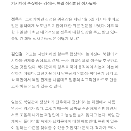
기시다에 손짓하는 김정은, 북일 정상회담 성사될까
정욱식
: 그런가하면 김정은 위원장은 지난 1월 5일 기시다 후미오
일본 총리에게 노토반도 지진에 대한 위문 전문을 보냈다. 이후 북
한과 일본이 최근 대외적으로 접촉에 대한 입장을 주고 받고 있다.
북일 간 회담 성사 가능성은 어떻게 보나?
김연철
: 외교는 다변화하면 할수록 협상력이 높아진다. 북한이 러
시아와 관계를 중심으로 경제, 군사, 외교적으로 생존을 추구하고
있는 것은 맞다. 북미관계의 경우 미국이 움직여야 하는데 이는 예
상하기 어렵다. 그런 차원에서 남북관계 악화와 북미관계 장기 교
착 국면에서 북일 관계를 나름대로 일종의 외교적인 카드로 만들
고자 하는 의도가 있는 것 같다.
일본도 북일관계 정상화가 전후체제 청산이라는 차원에서 나름
역사적 의의가 있다. 그렇기 때문에 접촉을 꾸준하게 진행되면서
서로 조율해 나가는 과정인데, 가능성은 높지 않다고 본다. 북일 관
계에서 풀어야 할 숙제가 납치문제에 대한 해법인데, 북한이 일본
이 원하는 수준을 맞춰줄 수 있을 것인지가 문제다. 격차가 크다.