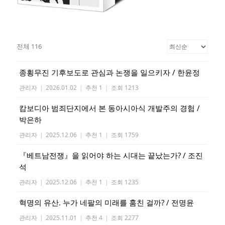
전체 116
종횡무진 기후보도로 관심과 논쟁을 일으키자 / 한윤정
관리자
|
2026.01.02
|
추천 1
|
조회 1213
캄보디아 범죄단지에서 본 동아시아식 개발주의 경험 /
박은하
관리자
|
2025.12.06
|
추천 1
|
조회 1759
『베트남전쟁』을 읽어야 하는 시대는 끝났는가? / 조진
석
관리자
|
2025.12.06
|
추천 1
|
조회 1235
혁명의 유산. 누가 네팔의 미래를 훔친 걸까? / 전명윤
관리자
|
2025.11.01
|
추천 4
|
조회 2277