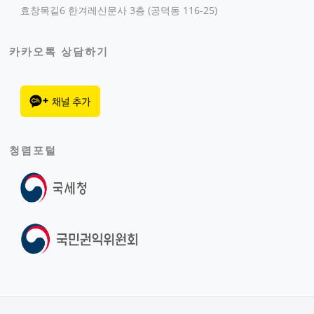
효창목길6 한겨레신문사 3층 (공덕동 116-25)
카카오톡 상담하기
청렴포털