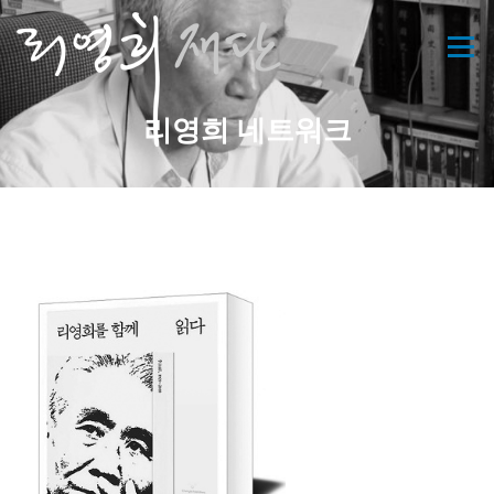
콘
텐
메뉴
츠
로
바
리영희 네트워크
로
가
기