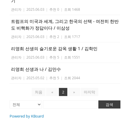
기
관리자
|
2025.06.03
|
추천 0
|
조회 1468
트럼프의 미국과 세계, 그리고 한국의 선택 - 여전히 한반
도 비핵화가 정답이다 / 이삼성
관리자
|
2025.06.03
|
추천 2
|
조회 1717
리영희 선생의 슬기로운 감옥 생활 1 / 김학민
관리자
|
2025.06.03
|
추천 5
|
조회 1551
리영희 선생과 나 / 김만수
관리자
|
2025.05.02
|
추천 5
|
조회 2044
처음
«
2
»
마지막
검색
Powered by KBoard