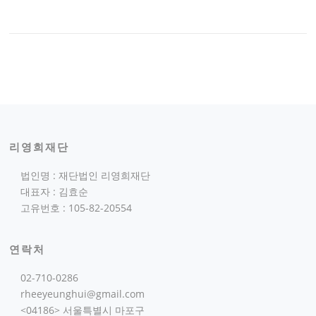
리영희재단
법인명 : 재단법인 리영희재단
대표자 : 김효순
고유번호 : 105-82-20554
연락처
02-710-0286
rheeyeunghui@gmail.com
<04186> 서울특별시 마포구