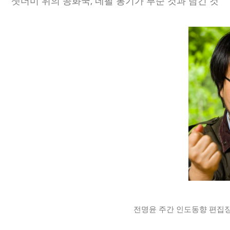
잿더미 위의 공화국, 네팔 봉기가 부순 것과 남긴 것
전명윤 주간 인도동향 편집장