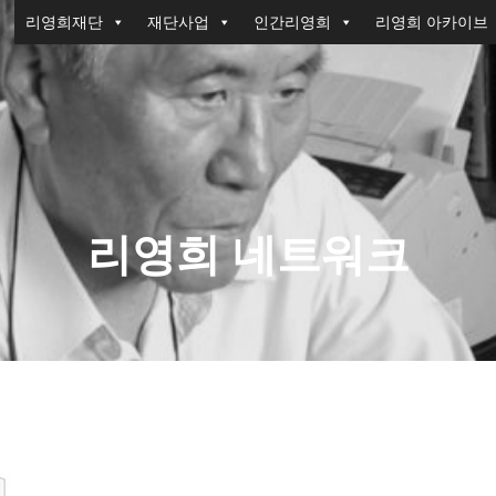
리영희재단
재단사업
인간리영희
리영희 아카이브
리영희 네트워크