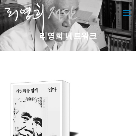
콘
텐
메뉴
츠
로
바
리영희 네트워크
로
가
기