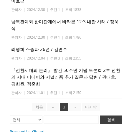
이호근
관리자
|
2024.12.30
|
추천 1
|
조회 1838
남북관계와 한미관계에서 바라본 12·3 내란 사태 / 정욱
식
관리자
|
2024.12.30
|
추천 1
|
조회 1786
리영희 스승과 26년 / 김연수
관리자
|
2024.12.04
|
추천 3
|
조회 2355
『전환시대의 논리』 발간 50주년 기념 토론회 2부 전환
의 시대 미디어와 저널리즘 추가 질문과 답변 / 권태호,
김희원, 정준희
관리자
|
2024.11.01
|
추천 1
|
조회 2150
처음
«
3
»
마지막
검색
Powered by KBoard