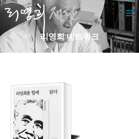
콘
텐
메뉴
츠
로
바
리영희 네트워크
로
가
기