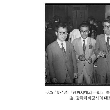
시영과 먼 곳을 바
025_1974년 『전환시대의 논리』 
철, 창작과비평사의 대