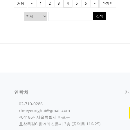
처음
«
1
2
3
4
5
6
»
마지막
검색
연락처
카
02-710-0286
rheeyeunghui@gmail.com
<04186> 서울특별시 마포구
효창목길6 한겨레신문사 3층 (공덕동 116-25)