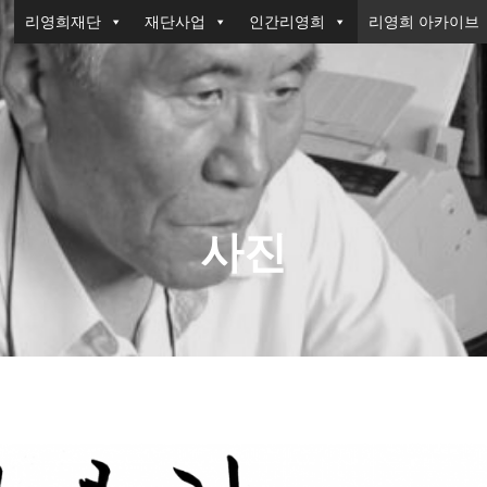
리영희재단
재단사업
인간리영희
리영희 아카이브
사진