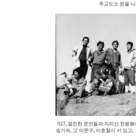
주교도소 문을 나
027_절친한 문인들과 지리산 천왕봉
송기숙, 고 이문구, 이호철이 서 있고