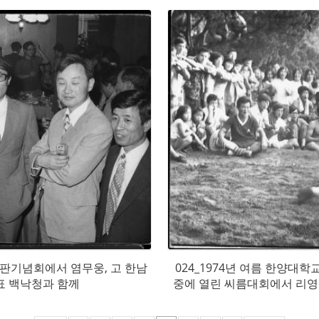
라보는 김주영
출판기념회에서 염무웅, 고 한남
024_1974년 여름 한양
표 백낙청과 함께
중에 열린 씨름대회에서 리영
로 선생은 세 번째 학생