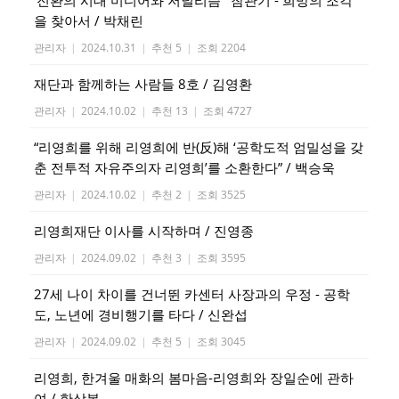
‘전환의 시대 미디어와 저널리즘’ 참관기 - 희망의 조각
을 찾아서 / 박채린
관리자
|
2024.10.31
|
추천 5
|
조회 2204
재단과 함께하는 사람들 8호 / 김영환
관리자
|
2024.10.02
|
추천 13
|
조회 4727
“리영희를 위해 리영희에 반(反)해 ‘공학도적 엄밀성을 갖
춘 전투적 자유주의자 리영희’를 소환한다” / 백승욱
관리자
|
2024.10.02
|
추천 2
|
조회 3525
리영희재단 이사를 시작하며 / 진영종
관리자
|
2024.09.02
|
추천 3
|
조회 3595
27세 나이 차이를 건너뛴 카센터 사장과의 우정 - 공학
도, 노년에 경비행기를 타다 / 신완섭
관리자
|
2024.09.02
|
추천 5
|
조회 3045
리영희, 한겨울 매화의 봄마음-리영희와 장일순에 관하
여 / 한상봉