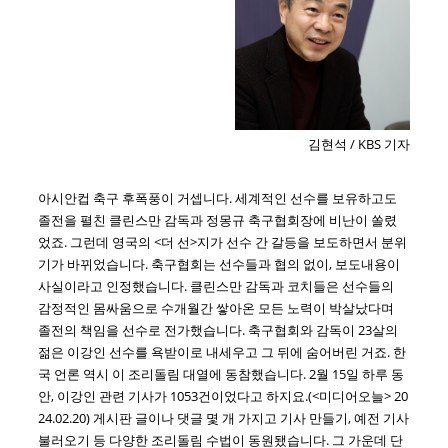
김현석 / KBS 기자
아시안컵 축구 후폭풍이 거셉니다. 세계적인 선수를 보유하고도
졸전을 펼친 클린스만 감독과 정몽규 축구협회장에 비난이 쏠렸
었죠. 그런데 영국의 <더 선>지가 선수 간 갈등을 보도하면서 분위
기가 바뀌었습니다. 축구협회는 선수들과 협의 없이, 보도내용이
사실이라고 인정했습니다. 클린스만 감독과 코치들은 선수들의
감정적인 몸싸움으로 수개월간 쌓아온 모든 노력이 박살났다며
졸전의 책임을 선수로 전가했습니다. 축구협회와 감독이 23살의
젊은 이강인 선수를 욕받이로 내세우고 그 뒤에 숨어버린 거죠. 한
국 언론 역시 이 조리돌림 대열에 동참했습니다. 2월 15일 하루 동
안, 이강인 관련 기사가 1053건이었다고 하지요.(<미디어오늘> 20
24.02.20) 게시판 글이나 댓글 몇 개 가지고 기사 만들기, 예전 기사
불러오기 등 다양한 조리돌림 수법이 동원됐습니다. 그 가운데 단