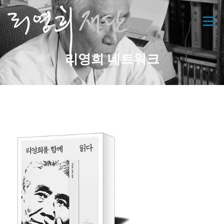
콘
텐
메뉴
츠
로
바
리영희 네트워크
로
가
기