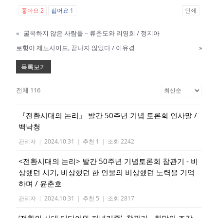
좋아요
2
싫어요
1
인쇄
«
굴복하지 않은 사람들 – 류춘도와 리영희 / 정지아
로힝야 제노사이드, 끝나지 않았다 / 이유경
»
목록보기
전체 116
『전환시대의 논리』 발간 50주년 기념 토론회 인사말 /
백낙청
관리자
|
2024.10.31
|
추천 1
|
조회 2242
<전환시대의 논리> 발간 50주년 기념토론회 참관기 - 비
상했던 시기, 비상했던 한 인물의 비상했던 노력을 기억
하며 / 윤춘호
관리자
|
2024.10.31
|
추천 5
|
조회 2817