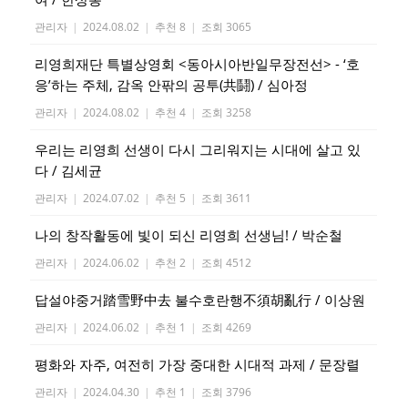
관리자
|
2024.08.02
|
추천 8
|
조회 3065
리영희재단 특별상영회 <동아시아반일무장전선> - ‘호
응’하는 주체, 감옥 안팎의 공투(共鬪) / 심아정
관리자
|
2024.08.02
|
추천 4
|
조회 3258
우리는 리영희 선생이 다시 그리워지는 시대에 살고 있
다 / 김세균
관리자
|
2024.07.02
|
추천 5
|
조회 3611
나의 창작활동에 빛이 되신 리영희 선생님! / 박순철
관리자
|
2024.06.02
|
추천 2
|
조회 4512
답설야중거踏雪野中去 불수호란행不須胡亂行 / 이상원
관리자
|
2024.06.02
|
추천 1
|
조회 4269
평화와 자주, 여전히 가장 중대한 시대적 과제 / 문장렬
관리자
|
2024.04.30
|
추천 1
|
조회 3796