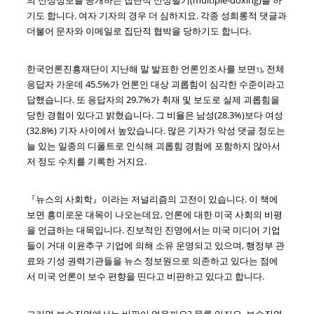
의 신상정보를 공개하는 집단적 신상털기(multiple-doxing)를 하
기도 합니다. 여자 기자의 경우 더 심하지요. 각종 성희롱적 댓글과
더불어 문자와 이메일로 집단적 협박을 당하기도 합니다.
한국언론진흥재단이 지난해 말 발표한 언론인조사를 보면
, 전체
1)
응답자 가운데 45.5%가 언론인 대상 괴롭힘이 심각한 수준이라고
답했습니다. 또 응답자의 29.7%가 취재 및 보도로 실제 괴롭힘을
당한 경험이 있다고 밝혔습니다. 그 비율은 남성(28.3%)보다 여성
(32.8%) 기자 사이에서 높았습니다. 많은 기자가 악성 댓글 정도는
늘 있는 일종의 디폴트로 인식해 괴롭힘 경험에 포함하지 않아서
저 정도 수치를 기록한 거지요.
『뉴스의 사회학』이라는 저널리즘의 고전이 있습니다. 이 책에
보면 흥미로운 대목이 나오는데요, 언론에 대한 미국 사회의 비평
을 언급하는 대목입니다. 진보적인 진영에서는 미국 미디어 기업
들이 거대 이윤추구 기업에 의해 소유 운영되고 있으며, 행정부 관
료와 기성 권력기관들을 뉴스 정보원으로 의존하고 있다는 점에
서 미국 언론이 보수 편향을 띤다고 비판하고 있다고 합니다.
그러면 보수진영에서는 비판이 없을까요? 물론 있지요. 보수진영