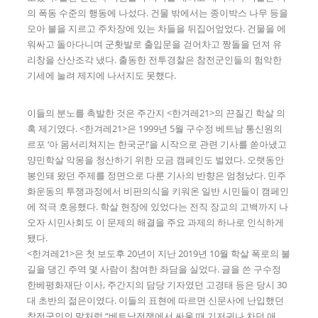
의 폭동 수준의 행동에 나섰다. 건물 밖에서는 종이박스 나무 등을
모아 불을 지르고 주차장에 있는 차들을 뒤집어엎었다. 건물을 에
워싸고 돌아다니며 군홧발로 출입문을 걷어차고 짱돌을 던져 유
리창을 산산조각 냈다. 출동한 전투경찰은 참전군인들의 험악한
기세에 눌려 제지에 나서지도 못했다.
이들의 분노를 촉발한 것은 주간지 <한겨레21>의 끈질긴 학살 의
혹 제기였다. <한겨레21>은 1999년 5월 구수정 베트남 통신원의
르포 ‘아 몸서리쳐지는 한국군!’을 시작으로 관련 기사를 쏟아냈고
양민학살 악몽을 청산하기 위한 모금 캠페인도 벌였다. 오랫동안
봉인돼 왔던 주제를 정면으로 다룬 기사의 반향은 엄청났다. 민주
화운동의 투쟁과정에서 비판의식을 키워온 일반 시민들이 캠페인
에 적극 호응했다. 학살 현장에 있었다는 전직 장교의 고백까지 나
오자 시민사회도 이 문제의 해결을 주요 과제의 하나로 인식하게
됐다.
<한겨레21>은 첫 보도후 20년이 지난 2019년 10월 학살 폭로의 불
길을 댕긴 주역 몇 사람이 참여한 좌담을 실었다. 글을 쓴 구수정
한베평화재단 이사, 주간지의 담당 기자였던 고경태 등은 당시 30
대 초반의 젊은이였다. 이들의 표현에 따르면 신문사에 난입했던
참전군인의 말처럼 “베트남전쟁에서 싸울 때 기저귀나 차던 애