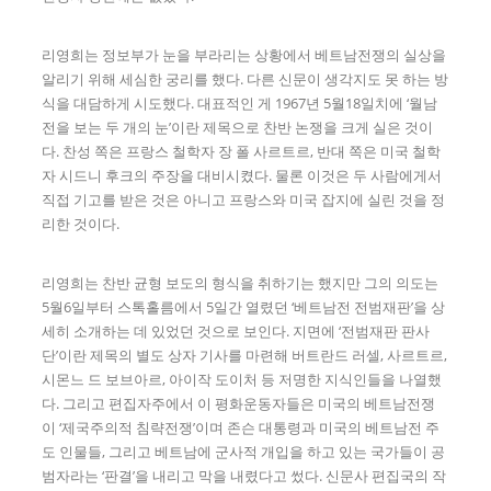
리영희는 정보부가 눈을 부라리는 상황에서 베트남전쟁의 실상을
알리기 위해 세심한 궁리를 했다. 다른 신문이 생각지도 못 하는 방
식을 대담하게 시도했다. 대표적인 게 1967년 5월18일치에 ‘월남
전을 보는 두 개의 눈’이란 제목으로 찬반 논쟁을 크게 실은 것이
다. 찬성 쪽은 프랑스 철학자 장 폴 사르트르, 반대 쪽은 미국 철학
자 시드니 후크의 주장을 대비시켰다. 물론 이것은 두 사람에게서
직접 기고를 받은 것은 아니고 프랑스와 미국 잡지에 실린 것을 정
리한 것이다.
리영희는 찬반 균형 보도의 형식을 취하기는 했지만 그의 의도는
5월6일부터 스톡홀름에서 5일간 열렸던 ‘베트남전 전범재판’을 상
세히 소개하는 데 있었던 것으로 보인다. 지면에 ‘전범재판 판사
단’이란 제목의 별도 상자 기사를 마련해 버트란드 러셀, 사르트르,
시몬느 드 보브아르, 아이작 도이처 등 저명한 지식인들을 나열했
다. 그리고 편집자주에서 이 평화운동자들은 미국의 베트남전쟁
이 ‘제국주의적 침략전쟁’이며 존슨 대통령과 미국의 베트남전 주
도 인물들, 그리고 베트남에 군사적 개입을 하고 있는 국가들이 공
범자라는 ‘판결’을 내리고 막을 내렸다고 썼다. 신문사 편집국의 작