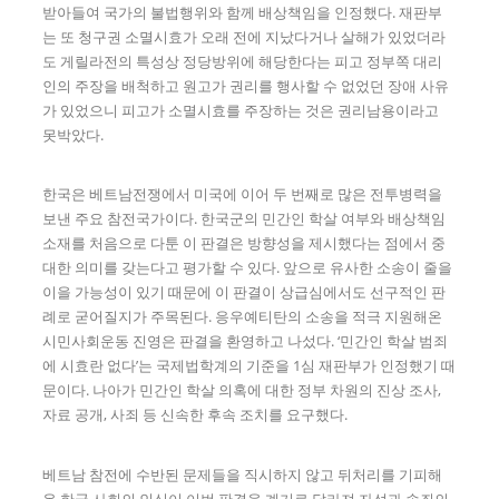
받아들여 국가의 불법행위와 함께 배상책임을 인정했다. 재판부
는 또 청구권 소멸시효가 오래 전에 지났다거나 살해가 있었더라
도 게릴라전의 특성상 정당방위에 해당한다는 피고 정부쪽 대리
인의 주장을 배척하고 원고가 권리를 행사할 수 없었던 장애 사유
가 있었으니 피고가 소멸시효를 주장하는 것은 권리남용이라고
못박았다.
한국은 베트남전쟁에서 미국에 이어 두 번째로 많은 전투병력을
보낸 주요 참전국가이다. 한국군의 민간인 학살 여부와 배상책임
소재를 처음으로 다툰 이 판결은 방향성을 제시했다는 점에서 중
대한 의미를 갖는다고 평가할 수 있다. 앞으로 유사한 소송이 줄을
이을 가능성이 있기 때문에 이 판결이 상급심에서도 선구적인 판
례로 굳어질지가 주목된다. 응우예티탄의 소송을 적극 지원해온
시민사회운동 진영은 판결을 환영하고 나섰다. ‘민간인 학살 범죄
에 시효란 없다’는 국제법학계의 기준을 1심 재판부가 인정했기 때
문이다. 나아가 민간인 학살 의혹에 대한 정부 차원의 진상 조사,
자료 공개, 사죄 등 신속한 후속 조치를 요구했다.
베트남 참전에 수반된 문제들을 직시하지 않고 뒤처리를 기피해