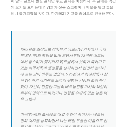
이 앞의 글보다 훨씬 길지만 주요 골자는 비슷하다. 두 글에는 약간
의 오기도 보이는데 리영희가 신문 스크랩이나 메모를 놓고 썼을
테니 불가피했을 것이다. 한겨레21 기고를 중심으로 인용해본다.
1965년초 조선일보 정치부의 외교담당 기자에서 국제
부(외신부)의 책임을 맡게 되면서부터 75년에 베트남
에서 총소리가 멎기까지 베트남에서 헛되이 죽어가고
있는 이쪽저쪽의 생명들을 생각하면서 편안히 잠자리
에 드는 날이 하루도 없었다. 6·25전쟁의 최전방에서 살
던 3년 반의 시기에도 느끼지 못했던 양심의 쓰라림이
었다. 자신이 편집한 그날의 베트남전쟁 기사와 해설이
외부의 압력으로 빠졌거나 변형될 수밖에 없는 날은 더
욱 그랬다. .....
미국(한국)의 불세례로 매일 수없이 죽어가는 베트남
인의 처지를 생각하면서 나는 매일 우울한 마음으로 신
문사를 나섰다. 그리고 가슴의 아픔을 달래기 위해서