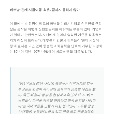
베트남 ‘관제 시찰여행’ 회유, 끝까지 응하지 않아
이 글에는 박 정권이 베트남 파병을 미화시키려고 언론인을 구워
삶는 공작을 어떻게 진행했는지를 까밝히는 부분이 있다. 리영희
가 얼마나 깐깐했는지, 자신에게 얼마나 엄격한 기준을 적용했는
지가 여실히 드러난다. 대부분의 언론사 간부들이 ‘관제 시찰여
행’에 별다른 고민 없이 동승했고 회유책을 단호히 거부한 리영희
는 30년이 지난 1997년 4월에야 베트남 땅을 처음 밟았다.
1966년에서 67년 사이에, 국방부는 언론기관의 각부
부장들을 번갈아 사이공에 모셔다가 융숭한 대접을 했
다. 국군 파월의 ‘영광’을 현장에서 확인케 하고, “베트
남인들이 한국군 파병을 환영하고 한국 군인을 사랑한
다”는 국내여론을 만들기 위한 행사였다. 모두들 융숭
한 대접에 부응했다. 군복 입고 군모 쓰고 군화차림으