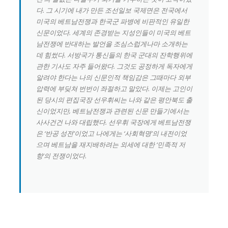
다. 그 시기에 내가 만든 조선일보 국제면은 전국에서
미국의 베트남전쟁과 한국군 파병에 비판적인 유일한
신문이었다. 세계의 존경받는 지성인들이 미국의 베트
남전쟁에 반대하는 발언을 조심스럽게나마 소개하는
데 힘썼다. 서방국가 통신들의 한국 군대의 잔학행위에
관한 기사도 자주 들어왔다. 그것도 공정하게 독자에게
알려야 한다는 나의 신문인적 책임감은 그때마다 외부
압력에 부딪쳐 번번이 좌절하고 말았다. 이제는 고인이
된 당시의 편집국장 선우휘씨는 나와 같은 평안북도 출
신이었지만, 베트남전쟁과 관련된 신문 만들기에서는
사사건건 나와 대립했다. 선우휘 국장에게 베트남전쟁
은 ‘반공 성전’이었고 나에게는 ‘사회혁명’의 내전이었
으며 베트남을 재지배하려는 외세에 대한 ‘민족적 저
항’의 전쟁이었다.