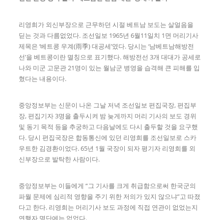
리영희가 외신부장으로 근무하던 시절 베트남 보도는 살얼음을
딛는 것과 다름없었다. 조선일보 1965년 6월11일치 1면 머리기사
제목은 ‘베트콩 우계(雨季) 대공세’였다. 당시는 ‘남베트남해방전
선’을 베트콩이란 멸칭으로 표기했다. 해방전선 3개 대대가 공세로
나와 미군 고문관 21명이 있는 월남군 병영을 습격해 큰 피해를 입
혔다는 내용이다.
중앙정보부는 신문이 나온 그날 저녁 조선일보 편집국장, 편집부
장, 편집기자 3명을 출두시켜 밤 늦게까지 머리 기사의 보도 경위
및 동기 목적 등을 추궁하고 다음날에도 다시 출두할 것을 요구했
다. 당시 편집국장은 합동통신에 있던 리영희를 조선일보로 스카
우트한 김경환이었다. 65년 1월 국장이 되자 평기자 리영희를 외
신부장으로 발탁한 사람이다.
중앙정보부는 이들에게 “그 기사를 크게 취급함으로써 한국군의
파월 문제에 심리적 영향을 주기 위한 저의가 있지 않으냐”고 따졌
다고 한다. 리영희는 머리기사 보도 과정에 직접 연관이 없었는지
연행자 명단에는 없었다.