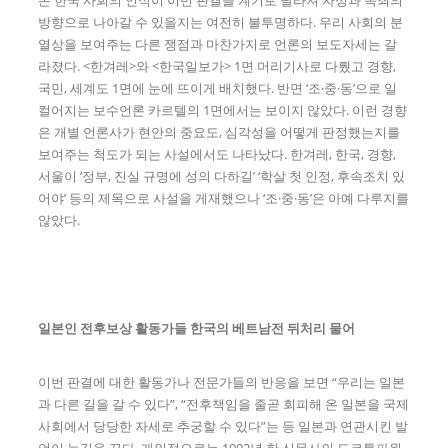
온 한국 사회의 인식이 이번 판결을 계기로 달라져 자성과 속죄의
방향으로 나아갈 수 있을지는 여전히 불투명하다. 우리 사회의 분
열상을 보여주는 다른 쟁점과 마찬가지로 언론의 보도자세는 갈
라졌다. <한겨레>와 <한국일보가> 1면 머리기사로 다뤘고 경향,
국민, 세계도 1면에 눈에 뜨이게 배치했다. 반면 ‘조·중·동’으로 일
컬어지는 보수언론 카르텔의 1면에서는 보이지 않았다. 이런 경향
은 개별 언론사가 현안의 중요도, 심각성을 어떻게 판정했는지를
보여주는 척도가 되는 사설에서도 나타났다. 한겨레, 한국, 경향,
서울이 ‘정부, 진실 규명에 성의 다하길’ ‘학살 첫 인정, 후속조치 있
어야’ 등의 제목으로 사설을 게재했으나 ‘조·중·동’은 아예 다루지를
않았다.
일본인 전후보상 활동가들 한국의 베트남전 뒤처리 물어
이번 판결에 대한 활동가나 전문가들의 반응을 보면 “우리는 일본
과 다른 길을 갈 수 있다”, “전후책임을 줄곧 회피해 온 일본을 국제
사회에서 당당한 자세로 추궁할 수 있다”는 등 일본과 연관시킨 발
언이 눈길을 끈다. 개인적으로는 1992년 한 신문사의 도쿄특파원