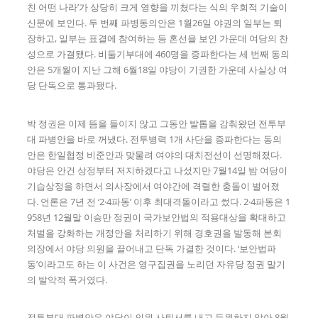
친 어떤 나라’가 상당히 크게 영향을 끼쳤다는 식의 우회적 기술이
신문에 보인다. 두 번째 파병동의안은 1월26일 야권의 일부는 퇴
장하고, 일부는 표결에 참여하는 등 혼선을 보인 가운데 여당의 찬
성으로 가결됐다. 비둘기부대에 460명을 증파한다는 세 번째 동의
안은 5개월이 지난 그해 6월18일 야당이 기권한 가운데 사실상 여
당 단독으로 통과됐다.
박 정권은 이제 뜸을 들이지 않고 그동안 발톱을 감춰왔던 전투부
대 파병안을 바로 꺼냈다. 전투병력 1개 사단을 증파한다는 동의
안은 한일협정 비준안과 맞물려 여야의 대치전선이 선명해졌다.
야당은 안건 상정부터 저지하겠다고 나섰지만 7월14일 밤 여당이
기습상정을 하면서 의사장에서 여야간에 격렬한 충돌이 벌어졌
다. 언론은 7년 전 ‘2·4파동’ 이후 최대격돌이라고 썼다. 2·4파동은 1
958년 12월말 이승만 정권이 국가보안법의 적용대상을 확대하고
처벌을 강화하는 개정안을 처리하기 위해 경호권을 발동해 본회
의장에서 야당 의원을 끌어내고 단독 가결한 것이다. ‘보안법파
동’이라고도 하는 이 사건은 영구집권을 노리던 자유당 정권 말기
의 발악적 폭거였다.
전투부대 파병안은 야당이 의원 사퇴서를 내고 등원하지 않아 8월