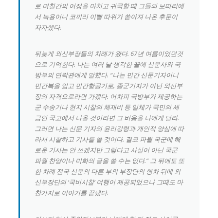
로 며칠간의 여정을 마치고 귀국할 때 그들의 보따리에
서 녹용이니 코끼리 이빨 따위가 쏟아져 나온 후문이
자자했다.
뒤늦게 외신부장들의 차례가 왔다. 67년 여름이었던것
으로 기억한다. 나는 여러 날 생각한 끝에 신문사와 국
방부의 연락관에게 말했다. “나는 민간 신문기자이니
민간복을 입고 민간항공기로, 종군기자가 아닌 외신부
장의 자격으로라면 가겠다. 어차피 국방부가 제공하는
군 수송기나 현지 시찰의 체재비 등 일체가 국민의 세
금인 국고에서 나올 것이라면 그 비용을 나에게 달라.
그러면 나는 신문 기자의 윤리강령과 개인적 양심에 따
라서 시찰하고 기사를 쓸 것이다. 결코 파월 국군에 해
로운 기사는 안 쓰겠지만 그렇다고 사실이 아닌 국군
파월 찬양이나 미화의 글을 쓸 수는 없다.” 그 뒤에도 또
한 차례 전국 신문의 다른 부의 부장단의 행차 뒤에 외
신부장단의 ‘국비시찰’ 여행이 제공되었으나 그때도 마
찬가지로 이야기를 끝냈다.