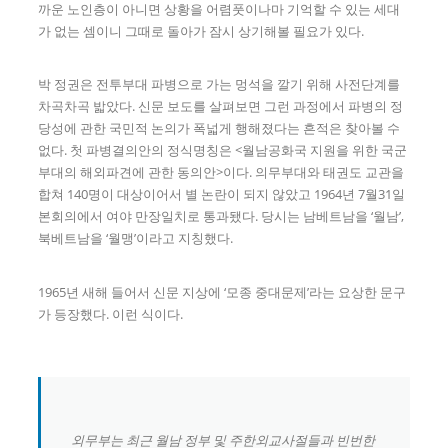
까운 노인층이 아니면 상황을 어렴풋이나마 기억할 수 있는 세대
가 없는 셈이니 그때로 돌아가 잠시 상기해볼 필요가 있다.
박 정권은 전투부대 파병으로 가는 멍석을 깔기 위해 사전단계를
차곡차곡 밟았다. 신문 보도를 살펴보면 그런 과정에서 파병의 정
당성에 관한 국민적 논의가 폭넓게 행해졌다는 흔적은 찾아볼 수
없다. 첫 파병결의안의 정식명칭은 <월남공화국 지원을 위한 국군
부대의 해외파견에 관한 동의안>이다. 의무부대와 태권도 교관을
합쳐 140명이 대상이어서 별 논란이 되지 않았고 1964년 7월31일
본회의에서 여야 만장일치로 통과됐다. 당시는 남베트남을 ‘월남’,
북베트남을 ‘월맹’이라고 지칭했다.
1965년 새해 들어서 신문 지상에 ‘모종 중대문제’라는 요상한 문구
가 등장했다. 이런 식이다.
외무부는 최근 월남 정부 및 주한외교사절들과 빈번한