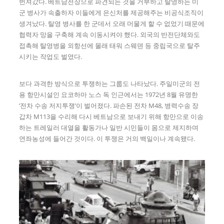
번져갔다. 베트남전장으로 파견되는 것을 거부하고 탈영하는 미
군 병사가 속출하자 이들에게 은신처를 제공해주는 비공식조직이
생겨났다. 탈영 병사를 한 군데서 오래 머물게 할 수 없었기 때문에
협력자 망을 구축해 계속 이동시켜야 했다. 외국의 반전단체와도
접촉해 탈영병을 외항선에 몰래 태워 스웨덴 등 중립국으로 탈주
시키는 작업도 벌였다.
보다 과격한 방식으로 투쟁하는 그룹도 나타났다. 주일미군의 전
용 항만시설인 요코하마 노스 독 인근에서는 1972년 8월 유명한
‘전차 수송 저지투쟁’이 벌어졌다. 파손된 전차 M48, 병력수송 장
갑차 M113을 수리해 다시 베트남으로 보내기 위해 항만으로 이송
하는 트레일러 대열을 활동가나 일반 시민들이 몸으로 제지하며
연좌농성에 들어간 것이다. 이 투쟁은 거의 백일이나 계속됐다.