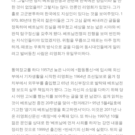
다. 그렇다면 당시 베트남전쟁과 관련해 한국에는 양심이라 할 만
한 것이 없었을까? 그렇지는 않다. 언론인 리영희가 있었다. 그가
홀로 고군분투하며 한국에도 지성인이 있다는 것을 보여주었다. 1
970, 80년대 한국의 젊은이들은 그가 고심 끝에 써내려간 글들을
정독하며 베트남의 진실을 깨우쳤고 세상을 보는 넓은 시야와 비
판적 탐구정신을 갖추게 됐다. 베트남전쟁의 진행을 보며 번민하
는 지식인들이야 있었겠지만, 위험을 무릅쓰고 때로는 아주 정치
하게, 때로는 우회적 방식으로 글을 다듬어 동시대인들에게 알리
려고 발버둥친 사람은 리영희가 유일무이하다.
통역장교를 하다 1957년 늦은 나이에 <합동통신>에 입사해 외신
부에서 기자생활을 시작한 리영희는 1964년 조선일보로 옮겨 정
치부에서 외무부를 출입했고 65년 외신부장으로 발탁돼 베트남전
쟁 보도의 실무 책임자가 됐다. 그는 자신의 소임을 다하기 위해 당
시 어떤 고뇌를 했는지를 보여주는 글을 몇 편 남겼다. 쉽게 읽히는
것이 베트남전 종전 20주년을 맞아 <한겨레21> 95년 5월4일호에
기고한 ‘광기의 베트남전쟁을 회고하면서’이다. 이것은 2011년 나
온 리영희산문선 <희망>에 수록돼 있다. 또 하나는 1997년 10월
젊은 문인을 상대로 한 ‘베트남에 먼저 사죄를 하자’는 강연 내용을
정리한 것으로 1999년 출간된 <반세기의 신화>에 실렸다. 뒤의 글