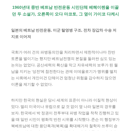
1960년대 중반 베트남 반전운동 시민단체 베헤이렌을 이끌
던 두 소설가, 오른쪽이 오다 마코토, 그 옆이 가이코 다케시
일본의 베트남 반전운동, 미군 탈영병 구조, 전차 장갑차 수송 저
지로 이어져
국회가 여러 건의 파병동의안을 처리하면서 제한적이나마 찬반
토론을 벌이기는 했지만 베트남전쟁의 본질을 둘러싼 심도 있는
논의는 없었다. 공산세력의 확산을 막고 자유세력의 보루가 된 월
남을 지키는 ‘성전’에 참전한다는 관제 이데올로기가 맹위를 떨치
는 사회에서 개인이건 단체이건 엄청난 위험을 감수하지 않으면
이론을 제기할 수 없었다.
하지만 한국의 현실은 당시 세계의 표준이 아니라 이질적 현상이
었다. 멀리 미국이나 유럽으로 갈 것 없이 옆 나라 일본의 경우를
보자. 한국에서 박 정권이 전투부대 파병 작업을 착착 진행하고 있
을 때 일반 시민이 평화적 반전 시위를 시작했다. 존슨 미 행정부가
북베트남에 대한 융단폭격(북폭)을 확대해가자 철학자 쓰루미 슌