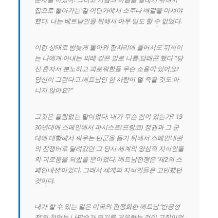
집으로 돌아가는 길 어딘가에서 소주나 배갈을 마셔야
했다. 나는 베트남인을 위해서 아무 일도 할 수 없었다.
이런 상태로 밤늦게 돌아와 잠자리에 들어서도 뒤척이
는 나에게 아내는 의레 같은 말로 나를 달래곤 했다 “당
신 혼자서 분노하고 괴로워한들 무슨 소용이 있어요?
당신이 그런다고 베트남인 한 사람이 덜 죽을 것도 아
니지 않아요?”
그것은 틀림없는 말이었다. 내가 무슨 힘이 있는가? 19
30년대에 스페인에서 파시스트(프랑코) 정권과 그 군
대에 대항해서 싸우는 민군을 돕기 위해서 스페인내란
의 전쟁터로 달려갔던 그 당시 세계의 양심적 지식인들
의 괴로움을 되씹을 뿐이었다. 베트남전쟁은 ‘제2의 스
페인내전’이었다. 그래서 세계의 지식인들은 고민했던
것이다.
내가 할 수 있는 일은 미국의 전쟁화한 베트남 ‘반공성
전’의 철없는 나팔수가 되기를 거부하는 것이 고작이었