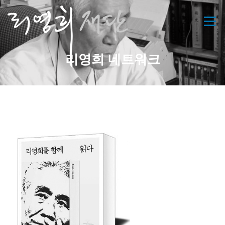
콘
텐
메뉴
츠
로
바
리영희 네트워크
로
가
기