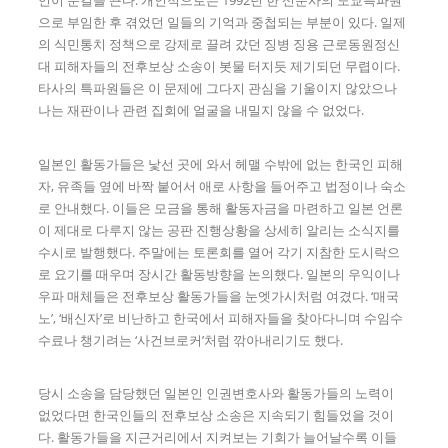
으로 부임한 후 겪었던 일들의 기억과 중첩되는 부분이 있다. 일제
의 식민통치 정책으로 강제로 끌려 갔던 징병 징용 근로동원정신
대 피해자들의 전후보상 소송이 봇물 터지듯 제기되던 무렵이다.
타사의 특파원들은 이 문제에 그다지 관심을 기울이지 않았으나
나는 재판이나 관련 집회에 얼굴을 내밀지 않을 수 없었다.
일본인 활동가들은 낯선 곳에 와서 헤맬 수밖에 없는 한국인 피해
자, 유족들 옆에 바짝 붙어서 애로 사항을 들어주고 법정이나 숙소
로 안내했다. 이들은 모금을 통해 활동자금을 마련하고 일본 언론
이 제대로 다루지 않는 공판 진행상황을 상세히 알리는 소식지를
수시로 발행했다. 주말에는 토론회를 열어 각기 지참한 도시락으
로 요기를 때우며 장시간 활동방향을 논의했다. 일본의 우익이나
우파 매체들은 전후보상 활동가들을 눈엣가시처럼 여겼다. ‘매국
노’, ‘배신자’로 비난하고 한국에서 피해자들을 찾아다니며 수임수
수료나 챙기려는 ‘사건브로커’처럼 깎아내리기도 했다.
당시 소송을 담당했던 일본인 인권변호사와 활동가들의 노력이
없었다면 한국인들의 전후보상 소송은 지속되기 힘들었을 것이
다. 활동가들을 지근거리에서 지켜보는 기회가 늘어날수록 이들