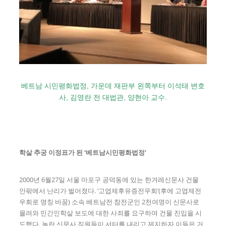
베트남 시민평화법정, 가운데 재판부 왼쪽부터 이석태 변호
사, 김영란 전 대법관, 양현아 교수.
학살 추궁 이정표가 된 ‘베트남시민평화법정’
2000년 6월27일 서울 마포구 공덕동에 있는 한겨레신문사 건물
안팎에서 난리가 벌어졌다. ‘고엽제후유증전우회’(후에 고엽제전
우회로 명칭 바꿈) 소속 베트남전 참전군인 2천여명이 신문사로
몰려와 민간인학살 보도에 대한 사죄를 요구하며 건물 진입을 시
도했다. 놀란 신문사 직원들이 셔터를 내리고 제지하자 이들은 거