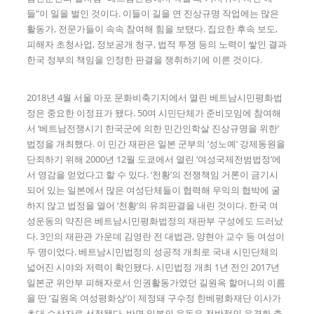
들”이 일을 벌인 것이다. 이들이 길을 연 진상규명 작업에는 많은
활동가, 전문가들이 속속 참여해 힘을 보탰다. 집요한 후속 보도,
피해자 초청사업, 정보공개 청구, 법적 투쟁 등의 노력이 쌓인 결과
한국 정부의 책임을 인정한 판결을 쟁취하기에 이른 것이다.
2018년 4월 서울 마포 문화비축기지에서 열린 베트남시민평화법
정은 중요한 이정표가 됐다. 50여 시민단체가 준비모임에 참여해
서 ‘베트남전쟁시기 한국군에 의한 민간인학살 진상규명을 위한’
법정을 개최했다. 이 민간 재판은 일본 군부의 ‘성노예’ 강제동원을
단죄하기 위해 2000년 12월 도쿄에서 열린 ‘여성국제전범법정’에
서 영감을 얻었다고 할 수 있다. ‘천황’의 전쟁책임 거론이 금기시
되어 있는 일본에서 많은 여성단체들이 협력해 우익의 협박에 굴
하지 않고 법정을 열어 ‘천황’의 유죄판결을 내린 것이다. 한국 여
성운동의 약진은 베트남시민평화법정의 재판부 구성에도 드러났
다. 3인의 재판관 가운데 김영란 전 대법관, 양현아 교수 등 여성이
두 명이었다. 베트남시민법정의 성공적 개최로 국내 시민단체의
넓어진 시야와 저력이 확인됐다. 시민법정 개최 1년 전인 2017년
일본군 위안부 피해자로서 인권활동가였던 길원옥 할머니의 이름
을 딴 ‘길원옥 여성평화상’이 제정돼 구수정 한베평화재단 이사가
초대 수상자로 선정됐다. 반면 일본의 운동은 전반적인 우경화 추