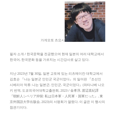
가게모토 츠요시
필자 소개 / 한국문학을 전공했으며 현재 일본의 여러 대학교에서
한국어, 한국문화 등을 가르치는 시간강사로 살고 있다.
지난 2023년 7월 30일, 일본 교토에 있는 리츠메이칸 대학교에서
김효순 『나는 일본군 인민군 국군이었다』의 일어판 『조선인
시베리아 억류: 나는 일본군, 인민군, 국군이었다』(와타나베 나오
키 번역, 도쿄외국어대학교출판회, 2023 / 金孝淳, 渡辺直紀譯
『朝鮮人シベリア抑留: 私は日本軍・人民軍・国軍だった』, 東
京外国語大学出版会, 2023)의 서평회가 열렸다. 이 글은 이 행사의
참관기이다.