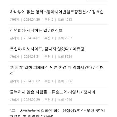
하나밖에 없는 영화 <동아시아반일무장전선> / 김효순
관리자
|
2024.04.30
|
추천 5
|
조회 4085
리영희와 시작하는 앎 / 최진호
관리자
|
2024.04.01
|
추천 1
|
조회 2982
로힝야 제노사이드, 끝나지 않았다 / 이유경
관리자
|
2024.03.31
|
추천 1
|
조회 3524
‘기레기’ 멸칭 피폐해진 언론 환경 더 악화시킨다 / 김현
석
관리자
|
2024.03.02
|
추천 1
|
조회 3006
굴복하지 않은 사람들 – 류춘도와 리영희 / 정지아
관리자
|
2024.02.29
|
추천 8
|
조회 4046
“그는 사람들을 생각하게 하는 선생이었다” -‘오랜 벗’ 임
재경이 본 리영희 / 김종철