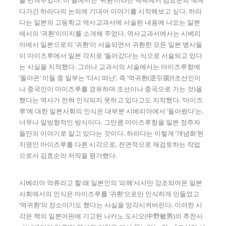
를 던져주었다. 이 글에서는 ‘귀환’이라는 맥락에서 김효순의 책에
다가간 하라다의 논의에 기대어 이야기를 시작해보고 싶다. 하라
다는 일본의 고등학교 역사교과서에 서술된 내용에 나오는 일본
에서의 ‘귀환’이미지를 소개해 주었다. 역사교과서에서는 시베리
아에서 일본으로의 ‘귀환’이 서술되면서 귀환한 모든 일본 병사들
이 마이즈루에서 일본 각지로 ‘돌아갔다’는 식으로 서술되고 있다
는 사실을 지적했다. 그러나 교과서의 서술에서는 마이즈루항에
‘돌아온’ 이들 중 일부는 ‘다시 떠난’, 즉 ‘역귀환(逆引揚)’(조선인이
나 중국인이 마이즈루를 경유하며 조선이나 중국으로 가는 것)을
했다는 역사가 전혀 인식되지 못하고 있다고도 지적했다. ‘마이즈
루’에 대한 일본사회의 인식은 대부분 시베리아에서 ‘돌아왔다’는,
너무나 일방향적인 방식이다. 그만큼 마이즈루항을 일본 정주자
들만의 이야기로 알고 있다는 것이다. 하라다는 이렇게 ‘개념화’된
지명인 마이즈루를 다른 시각으로, 전면적으로 재검토하는 작업
으로서 김효순의 저작을 평가했다.
시베리아 억류라고 할 때 일본인의 ‘피해’서사만 강조되어온 일본
사회에서의 인식은 마이즈루를 ‘귀환’으로만 인식하게 만들었고
‘역귀환’의 장소이기도 했다는 사실을 망각시켜버린다. 이러한 시
각은 책의 일본어판에 기고된 나카노 도시오(中野敏男)의 추천사