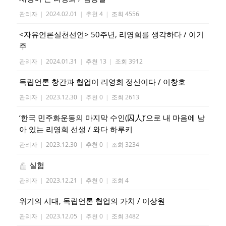
관리자
|
2024.02.01
|
추천 4
|
조회 4556
<자유언론실천선언> 50주년, 리영희를 생각하다 / 이기
주
관리자
|
2024.01.31
|
추천 13
|
조회 3912
독립언론 창간과 협업이 리영희 정신이다 / 이창호
관리자
|
2023.12.30
|
추천 0
|
조회 2613
‘한국 민주화운동의 마지막 수인(囚人)’으로 내 마음에 남
아 있는 리영희 선생 / 와다 하루키
관리자
|
2023.12.30
|
추천 0
|
조회 3234
실험
관리자
|
2023.12.21
|
추천 0
|
조회 4
위기의 시대, 독립언론 협업의 가치 / 이상원
관리자
|
2023.12.05
|
추천 0
|
조회 3482