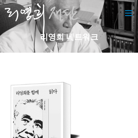
콘
텐
메뉴
츠
로
바
리영희 네트워크
로
가
기