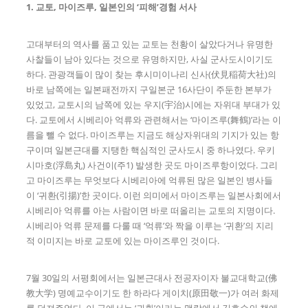
1. 교토, 마이즈루, 일본인의 ‘피해’경험 서사
고대부터의 역사를 품고 있는 교토는 천황이 살았다거나 유명한
사찰들이 남아 있다는 것으로 유명하지만, 사실 군사도시이기도
하다. 관광객들이 많이 찾는 후시미이나리 신사(伏見稲荷大社)의
바로 남쪽에는 일본패전까지 구일본군 16사단이 주둔한 본부가
있었고, 교토시의 남쪽에 있는 우지(宇治)시에는 자위대 부대가 있
다. 교토에서 시베리아 억류와 관련해서는 ‘마이즈루(舞鶴)’라는 이
름을 뺄 수 없다. 마이즈루는 지금도 해상자위대의 기지가 있는 항
구이며 일본근대를 지탱한 핵심적인 군사도시 중 하나였다. 우키
시마호(浮島丸) 사건이(주1) 발생한 곳도 마이즈루항이었다. 그리
고 마이즈루는 무엇보다 시베리아에 억류된 많은 일본인 병사들
이 ‘귀환(引揚)’한 곳이다. 이런 의미에서 마이즈루는 일본사회에서
시베리아 억류를 아는 사람이면 바로 떠올리는 교토의 지명이다.
시베리아 억류 문제를 다룰 때 ‘억류’와 짝을 이루는 ‘귀환’의 지리
적 이미지는 바로 교토에 있는 마이즈루인 것이다.
7월 30일의 서평회에서는 일본근대사 전공자이자 불교대학교(佛
教大学) 명예교수이기도 한 하라다 게이치(原田敬一)가 여러 화제