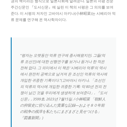
권의 책이라는 형식으로 일본사회에 알려준다. 일본의 서평 전문
주간신문인 『도서신문』에 실린 이 책의 서평은 그 의의를 보여
준다. 이 서평의 저자인 고바야시 아키나(小林昭菜)는 시베리아 억
류 문제를 연구해 온 역사학자이다.
“평자는 오랫동안 억류 연구에 종사해왔지만, 그들(억
류 조선인)에 대한 선행연구를 보거나 듣거나 한 적은
전혀 없다. 그 의미에서 이 책은 ‘시베리아 억류’의 역사
에서 완전히 공백으로 남겨져 온 조선인 억류의 역사에
개입한 귀중한 기록이다.”(고바야시 아키나, 「조선인
의 억류의 역사에 개입한 귀중한 기록: 약 80년 전의 전
쟁이 남긴 것을 우리에게 생생하게 보여준다」, 『도서
신문』, 3599호, 2023년 7월15일. /小林昭菜 「朝鮮人
の抑留史に切り込んだ貴重な記録―およそ８０年前
の戦争の残滓を私たちにまざまざと見せつける」
『図書新聞』)