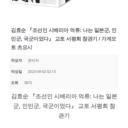
김효순 『조선인 시베리아 억류: 나는 일본군, 인
민군, 국군이었다』 교토 서평회 참관기 / 가게모
토 츠요시
작성자
관리자
작성일
2023-09-02 02:13
조회
3872
김효순
『
조선인 시베리아 억류
:
나는 일본
군
,
인민군
,
국군이었다
』
교토 서평회 참
관기