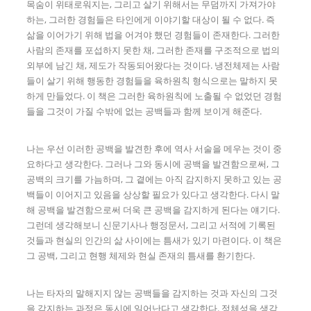
목숨이 위태로워지는, 그리고 살기 위해서는 무덤까지 가져가야
하는, 그러한 경험들은 타인에게 이야기할 대상이 될 수 없다. 즉
삶을 이어가기 위해 법을 어겨야 했던 경험들이 존재한다. 그러한
사람의 존재를 포섭하지 못한 채, 그러한 존재를 구조적으로 법의
외부에 남긴 채, 제도가 작동되어왔다는 것이다. 냉전체제는 사람
들이 살기 위해 행동한 경험들을 육하원칙 형식으로는 말하지 못
하게 만들었다. 이 책은 그러한 육하원칙에 노출될 수 없었던 경험
들을 그것이 가질 수밖에 없는 공백들과 함께 보이게 해준다.
나는 우선 이러한 공백을 발견한 후에 역사 서술을 메우는 것이 중
요하다고 생각한다. 그러나 그와 동시에 공백을 발견함으로써, 그
공백의 크기를 가늠하며, 그 곁에는 아직 감지하지 못하고 있는 공
백들이 이어지고 있음을 상상할 필요가 있다고 생각한다. 다시 말
해 공백을 발견함으로써 더욱 큰 공백을 감지하게 된다는 얘기다.
그런데 생각해보니 신문기사나 행정문서, 그리고 서적에 기록된
것들과 현실의 인간의 삶 사이에는 틈새가 있기 마련이다. 이 책은
그 공백, 그리고 현행 체제와 현실 존재의 틈새를 환기한다.
나는 타자의 말해지지 않는 공백들을 감지하는 것과 자신의 그것
을 감지하는 과정은 동시에 일어난다고 생각한다. 정체성을 생각