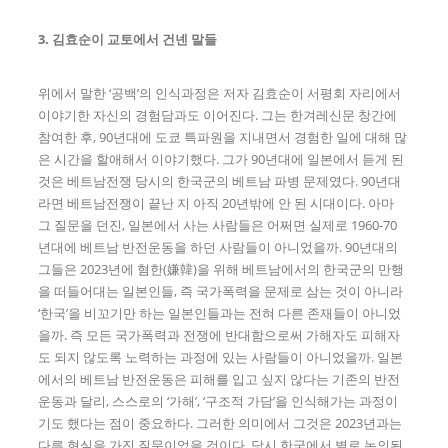
3. 김효순이 교토에서 건넨 말들
위에서 말한 ‘공백’의 인식과정은 저자 김효순이 서평회 자리에서
이야기한 자신의 경험담과도 이어진다. 그는 한겨레신문 창간에
참여한 후, 90년대에 도쿄 특파원을 지내면서 경험한 일에 대해 많
은 시간을 할애해서 이야기했다. 그가 90년대에 일본에서 듣게 된
것은 베트남전쟁 당시의 한국군의 베트남 파병 문제였다. 90년대
라면 베트남전쟁이 끝난 지 아직 20년밖에 안 된 시대이다. 아마
그 질문을 던진, 일본에서 사는 사람들은 어쩌면 실제로 1960-70
년대에 베트남 반전운동을 하던 사람들이 아니었을까. 90년대의
그들은 2023년에 혐한(嫌韓)을 위해 베트남에서의 한국군의 만행
을 떠들어대는 일본인들, 즉 국가폭력을 문제로 삼는 것이 아니라
‘한국’을 비꼬기만 하는 일본인들과는 전혀 다른 존재들이 아니었
을까. 즉 모든 국가폭력과 전쟁에 반대함으로써 가해자도 피해자
도 되지 않도록 노력하는 과정에 있는 사람들이 아니었을까. 일본
에서의 베트남 반전운동은 피해를 입고 싶지 않다는 기존의 반전
운동과 달리, 스스로의 ‘가해’, ‘구조적 가담’을 인식해가는 과정이
기도 했다는 점이 중요하다. 그러한 의미에서 그것은 2023년과는
다른 현실을 가진 질문이었을 것이다. 당시 한국에서 별로 논의된