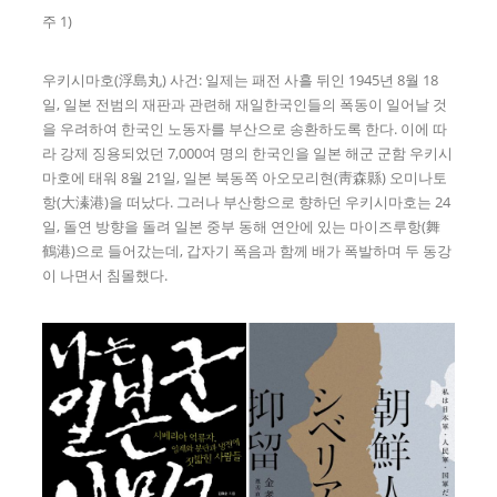
주 1)
우키시마호(浮島丸) 사건: 일제는 패전 사흘 뒤인 1945년 8월 18
일, 일본 전범의 재판과 관련해 재일한국인들의 폭동이 일어날 것
을 우려하여 한국인 노동자를 부산으로 송환하도록 한다. 이에 따
라 강제 징용되었던 7,000여 명의 한국인을 일본 해군 군함 우키시
마호에 태워 8월 21일, 일본 북동쪽 아오모리현(靑森縣) 오미나토
항(大溱港)을 떠났다. 그러나 부산항으로 향하던 우키시마호는 24
일, 돌연 방향을 돌려 일본 중부 동해 연안에 있는 마이즈루항(舞
鶴港)으로 들어갔는데, 갑자기 폭음과 함께 배가 폭발하며 두 동강
이 나면서 침몰했다.