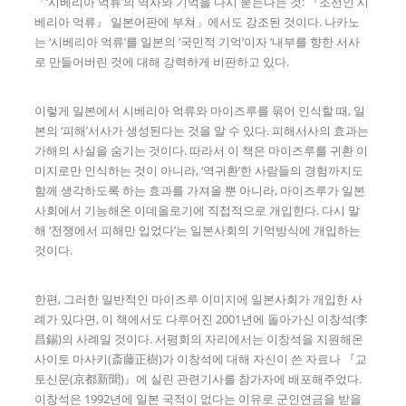
「‘시베리아 억류’의 역사와 기억을 다시 묻는다는 것: 『조선인 시
베리아 억류』 일본어판에 부쳐」에서도 강조된 것이다. 나카노
는 ‘시베리아 억류’를 일본의 ‘국민적 기억’이자 ‘내부를 향한 서사
로 만들어버린 것에 대해 강력하게 비판하고 있다.
이렇게 일본에서 시베리아 억류와 마이즈루를 묶어 인식할 때, 일
본의 ‘피해’서사가 생성된다는 것을 알 수 있다. 피해서사의 효과는
가해의 사실을 숨기는 것이다. 따라서 이 책은 마이즈루를 귀환 이
미지로만 인식하는 것이 아니라, ‘역귀환’한 사람들의 경험까지도
함께 생각하도록 하는 효과를 가져올 뿐 아니라, 마이즈루가 일본
사회에서 기능해온 이데올로기에 직접적으로 개입한다. 다시 말
해 ‘전쟁에서 피해만 입었다’는 일본사회의 기억방식에 개입하는
것이다.
한편, 그러한 일반적인 마이즈루 이미지에 일본사회가 개입한 사
례가 있다면, 이 책에서도 다루어진 2001년에 돌아가신 이창석(李
昌錫)의 사례일 것이다. 서평회의 자리에서는 이창석을 지원해온
사이토 마사키(斎藤正樹)가 이창석에 대해 자신이 쓴 자료나 『교
토신문(京都新聞)』에 실린 관련기사를 참가자에 배포해주었다.
이창석은 1992년에 일본 국적이 없다는 이유로 군인연금을 받을