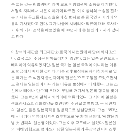
수 없는 것은 헌법위반이라며 교토 지방법원에 소송을 제기했다.
서평회 자리에서 나온 이야기에 따르면, 이 이창석의 소송을 전하
는 기사는 공교롭게도 김효순이 첫 번째로 쓴 한국인 시베리아 억
류의 기사였다고 한다. 그가 나중에 시베리아 억류에 대해 조사하
기 위해 기사 검색을 해보았을 때 90년대에 쓴 본인의 기사가 떴다
고 한다.
이창석의 재판은 최고재판소(한국의 대법원에 해당)에까지 갔으
나, 결국 그의 주장은 받아들여지지 않았다. 그는 일본 군인으로 시
베리아에 억류되었지만, 일본 국가는 일본 국적이 아니라는 이유
로 연금에서 배제한 것이다. 다른 전후보상재판과 마찬가지로 일
본 국가는 구 식민지 출신자에게 ‘일본인’으로 고통을 주었으면서
도 현재는 일본인이 아니라는 이유로 보상에서 배제했다. 그는 조
선에서 태어나 ‘만주’의 부대에 부임해 거기서 일본의 항복을 맞이
했다. 그는 8년에 걸쳐 시베리아에 억류되었다. 그 사이에 일본은
샌프란시스코 강화조약을 조인하며 주권을 회복했고, 구 식민지
의 ‘일본인’들은 일본국적을 일방적으로 상실당했다. 그는 1953년
에 시베리아 억류에서 마이즈루항으로 ‘귀환’한 셈인데, ‘귀환’은커
녕 첫 번째의 ‘일본행’이었다. 그는 이후 교토에서 살았다. 일본인
의 ‘피해’경험으로 덮어쓰기 당한 일본사회의 통상적인 마이즈루