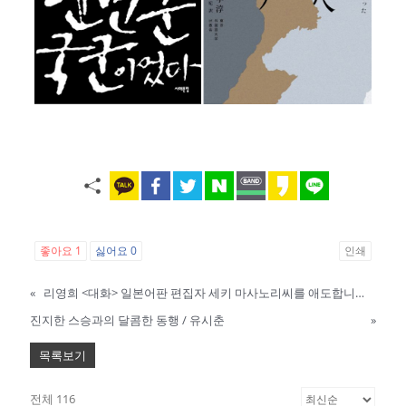
좋아요
1
싫어요
0
인쇄
«
리영희 <대화> 일본어판 편집자 세키 마사노리씨를 애도합니다 / 김효순
진지한 스승과의 달콤한 동행 / 유시춘
»
목록보기
전체 116