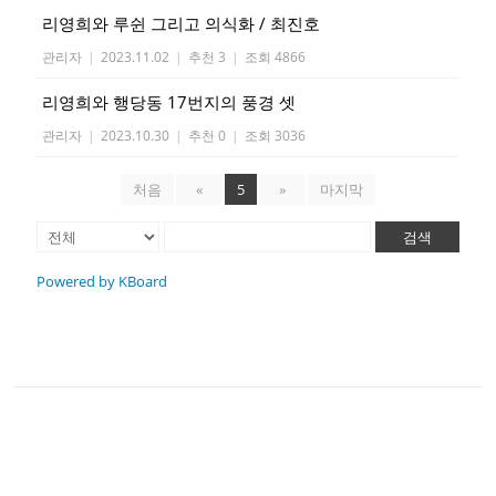
리영희와 루쉰 그리고 의식화 / 최진호
관리자
|
2023.11.02
|
추천 3
|
조회 4866
리영희와 행당동 17번지의 풍경 셋
관리자
|
2023.10.30
|
추천 0
|
조회 3036
처음
«
5
»
마지막
검색
Powered by KBoard