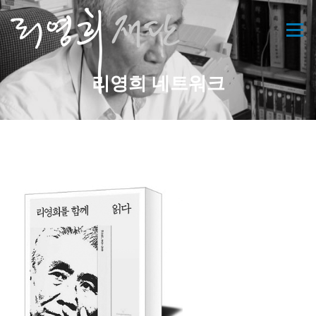
콘
텐
메뉴
츠
로
바
리영희 네트워크
로
가
기