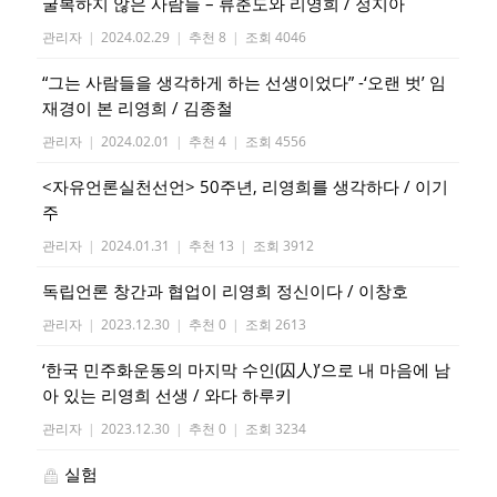
굴복하지 않은 사람들 – 류춘도와 리영희 / 정지아
관리자
|
2024.02.29
|
추천 8
|
조회 4046
“그는 사람들을 생각하게 하는 선생이었다” -‘오랜 벗’ 임
재경이 본 리영희 / 김종철
관리자
|
2024.02.01
|
추천 4
|
조회 4556
<자유언론실천선언> 50주년, 리영희를 생각하다 / 이기
주
관리자
|
2024.01.31
|
추천 13
|
조회 3912
독립언론 창간과 협업이 리영희 정신이다 / 이창호
관리자
|
2023.12.30
|
추천 0
|
조회 2613
‘한국 민주화운동의 마지막 수인(囚人)’으로 내 마음에 남
아 있는 리영희 선생 / 와다 하루키
관리자
|
2023.12.30
|
추천 0
|
조회 3234
실험