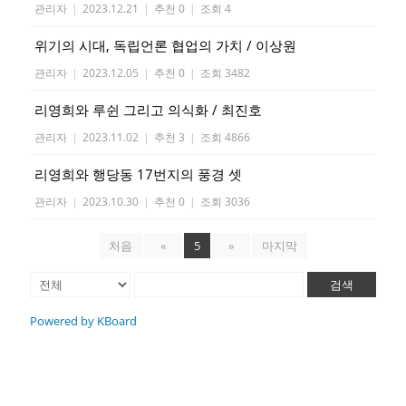
관리자
|
2023.12.21
|
추천 0
|
조회 4
위기의 시대, 독립언론 협업의 가치 / 이상원
관리자
|
2023.12.05
|
추천 0
|
조회 3482
리영희와 루쉰 그리고 의식화 / 최진호
관리자
|
2023.11.02
|
추천 3
|
조회 4866
리영희와 행당동 17번지의 풍경 셋
관리자
|
2023.10.30
|
추천 0
|
조회 3036
처음
«
5
»
마지막
검색
Powered by KBoard