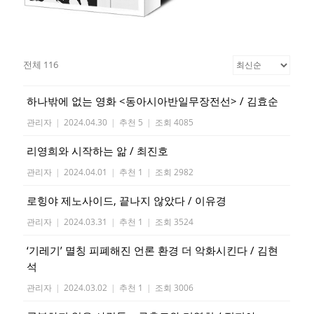
전체 116
하나밖에 없는 영화 <동아시아반일무장전선> / 김효순
관리자
|
2024.04.30
|
추천 5
|
조회 4085
리영희와 시작하는 앎 / 최진호
관리자
|
2024.04.01
|
추천 1
|
조회 2982
로힝야 제노사이드, 끝나지 않았다 / 이유경
관리자
|
2024.03.31
|
추천 1
|
조회 3524
‘기레기’ 멸칭 피폐해진 언론 환경 더 악화시킨다 / 김현
석
관리자
|
2024.03.02
|
추천 1
|
조회 3006