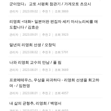
군이었다』 교토 서평회 참관기 / 가게모토 츠요시
관리자
|
2023.09.02
|
추천 1
|
조회 3869
리영희 <대화> 일본어판 편집자 세키 마사노리씨를 애
도합니다 / 김효순
관리자
|
2023.09.01
|
추천 2
|
조회 3923
말년의 리영희 선생 / 오창익
관리자
|
2023.08.02
|
추천 8
|
조회 5791
나와 리영희 교수의 만남 / 폴 림
관리자
|
2023.08.01
|
추천 3
|
조회 3669
프로메테우스, 우상을 파괴하다 - 리영희 선생을 회고하
며 - / 임헌영
관리자
|
2023.08.01
|
추천 2
|
조회 4057
내 삶의 균형추, 리영희 / 백영서
관리자
|
2023.07.02
|
추천 2
|
조회 4655