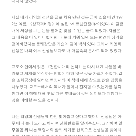
떠나지 않았다.
사실 내가 리영희 선생을 글로 처음 만난 것은 군에 있을 때인 197
2년 여름, 《창작과비평》에 실린 <베트남전쟁(I)>이었다. 이 글은
내게 세상을 보는 눈을 열어준 잊을 수 없는 글로 되었다. 지금은
그 내용을 다 잊어버렸지만 내 눈에 씌워 있던 모든 편견의 장막을
걷어버렸다는 통쾌감만은 가슴에 깊이 박혀 있다. 그래서 리영희
선생은 나의 어느 선생님보다도 내 마음속의 은사로 되어 있었다.
교도소 안에서 읽은 《전환시대의 논리》는 다시 내게 사물을 바
라보고 세계를 인식하는 방법에 대해 많은 것을 가르쳐주었다. 같
은 조화공장에 일하던 백영서와 이 책에 대해 참으로 많은 감동을
나누었다. 교도소에서의 독서가 얼마나 진지할 수 있는가를 생각
한다면 이 책에 대해 홋날 다른 후배들이 갖던 의미보다 더했다는
것을 이해할 수 있을 것이다.
나는 리영희 선생님께 한번 찾아뵙고 싶다고 했더니 선생님은 아
무 때나 놀러 오라고 하시며 전화번호를 알려주셨다. 그리하여 일
주일쯤 뒤 나는 백영서와 함께 제기동 한옥으로 선생님을 찾아뵈