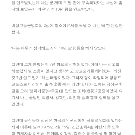
을 언도받았는데 나는 군 제대 두 달 만에 구속되었다는 사실이 좀
딱해 보였는지 ‘겨우’ 징역 10년 형을 언도받았다.
비상고등군법회의 2심에 항소이유서를 써낼 때 나는 딱 한 문장만
썼다,
‘나는 아무리 생각해도 징역 10년 살 행동을 하지 않았다.’
그런데 그게 통했는지 7년 형으로 감형되었다. 이에 나는 상고를
해보았자 별 소용이 없다고 생각하고 상고포기를 해버렸다. ‘까짓
것 7년 살고 말지’ 하는 배짱이었다. 그러자 형이 확정되어 영등포
교도소로 이감되어 출역(出役)하게 되었다. 내가 일하는 공장은 헝
겊을 오려 ‘뻥튀기꽃’(수국꽃)을 만드는 조화(造花)2공장이었다. 여
기서 나는 공범인 백영서, 김학민, 최민화 등과 함께 징역을 살고
있었다.
그런데 유신독재 정권은 한국의 인권상황이 극도로 악화되었다는
세계 여론에 밀려 1975년 2월 15일. 긴급조치4호 위반자 중 인혁
당 관계자와 이현배, 유인태, 이강철, 김효순 등 졸업생 몇 명만 남