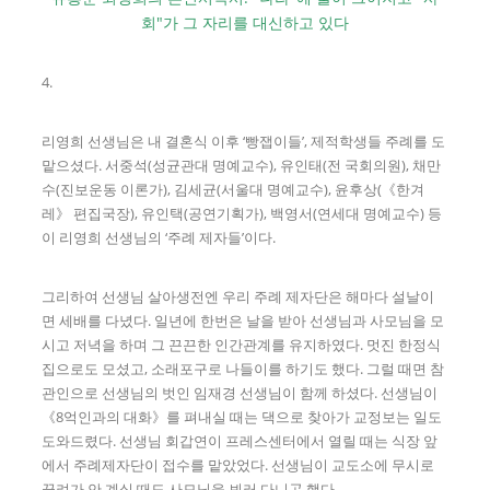
회"가 그 자리를 대신하고 있다
4.
리영희 선생님은 내 결혼식 이후 ‘빵잽이들’, 제적학생들 주례를 도
맡으셨다. 서중석(성균관대 명예교수), 유인태(전 국회의원), 채만
수(진보운동 이론가), 김세균(서울대 명예교수), 윤후상(《한겨
레》 편집국장), 유인택(공연기획가), 백영서(연세대 명예교수) 등
이 리영희 선생님의 ‘주례 제자들’이다.
그리하여 선생님 살아생전엔 우리 주례 제자단은 해마다 설날이
면 세배를 다녔다. 일년에 한번은 날을 받아 선생님과 사모님을 모
시고 저녁을 하며 그 끈끈한 인간관계를 유지하였다. 멋진 한정식
집으로도 모셨고, 소래포구로 나들이를 하기도 했다. 그럴 때면 참
관인으로 선생님의 벗인 임재경 선생님이 함께 하셨다. 선생님이
《8억인과의 대화》를 펴내실 때는 댁으로 찾아가 교정보는 일도
도와드렸다. 선생님 회갑연이 프레스센터에서 열릴 때는 식장 앞
에서 주례제자단이 접수를 맡았었다. 선생님이 교도소에 무시로
끌려가 안 계실 때도 사모님을 뵈러 다니곤 했다.