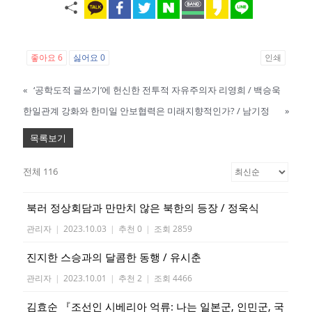
좋아요
6
싫어요
0
인쇄
«
‘공학도적 글쓰기’에 헌신한 전투적 자유주의자 리영희 / 백승욱
한일관계 강화와 한미일 안보협력은 미래지향적인가? / 남기정
»
목록보기
전체 116
북러 정상회담과 만만치 않은 북한의 등장 / 정욱식
관리자
|
2023.10.03
|
추천 0
|
조회 2859
진지한 스승과의 달콤한 동행 / 유시춘
관리자
|
2023.10.01
|
추천 2
|
조회 4466
김효순 『조선인 시베리아 억류: 나는 일본군, 인민군, 국