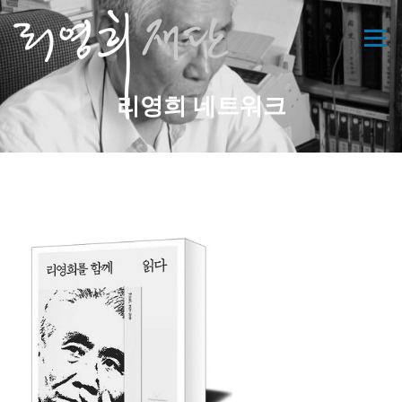
콘
텐
메뉴
츠
로
바
리영희 네트워크
로
가
기