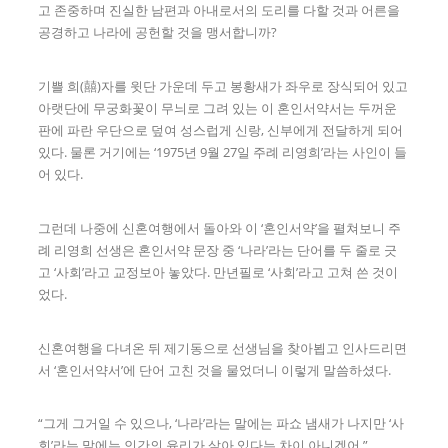
고 존중하며 진실한 남편과 아내로서의 도리를 다할 것과 어른을
공경하고 나라에 공헌할 것을 맹서합니까?
기쁠 희(囍)자를 윗단 가운데 두고 봉황새가 좌우로 장식되어 있고
아랫단에 무궁화꽃이 무늬로 그려 있는 이 혼인서약서는 두꺼운
판에 파란 우단으로 덮여 성스럽게 신랑, 신부에게 전달하게 되어
있다. 물론 거기에는 ‘1975년 9월 27일 주례 리영희’라는 사인이 들
어 있다.
그런데 나중에 신혼여행에서 돌아와 이 ‘혼인서약’을 펼쳐보니 주
례 리영희 선생은 혼인서약 문장 중 ‘나라’라는 단어를 두 줄로 긋
고 ‘사회’라고 교정보아 놓았다. 만년필로 ‘사회’라고 고쳐 쓴 것이
었다.
신혼여행을 다녀온 뒤 제기동으로 선생님을 찾아뵙고 인사드리면
서 ‘혼인서약서’에 단어 고친 것을 물었더니 이렇게 말씀하셨다.
“그게 그거일 수 있으나, ‘나라’라는 말에는 파쇼 냄새가 나지만 ‘사
회’라는 말에는 인간의 윤리가 살아 있다는 차이 아니겠어.”