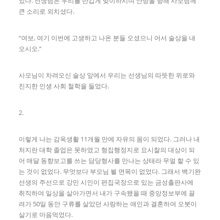
었다. 선생님은 우리를 반갑게 맞이하시며 안방을 향해 사모님께
큰 소리로 외치셨다.
“여보, 여기 이번에 고생하고 나온 분들 오셨으니 어서 술상을 내
오시오.”
사모님이 차려오신 술상 앞에서 우리는 선생님의 따뜻한 위로와
진지한 인생 사회 철학을 들었다.
2.
이렇게 나는 감옥생활 11개월 만에 자유의 몸이 되었다. 그러나 내
처지란 대학 졸업은 못하였고 형집행정지로 요시찰의 대상이 되
어 매달 동향보고를 쓰는 담당형사를 만나는 상태라 무얼 할 수 있
는 것이 없었다. 무엇보다 부모님 뵐 면목이 없었다. 그래서 백기완
선생의 주선으로 강민 시인이 편집국장으로 있는 금성출판사에
취직하여 일상을 살아가면서 내가 구속됐을 때 중앙정보부에 끌
려가 50일 동안 구류를 살았던 사랑하는 애인과 결혼하여 오붓이
살기로 마음먹었다.