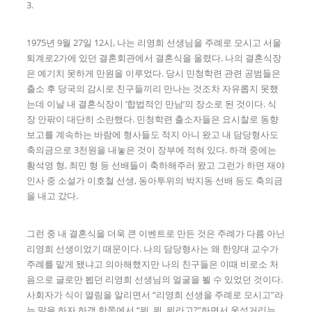
3.
1975년 9월 27일 12시, 나는 리영희 선생님을 주례로 모시고 서울
퇴계로2가에 있던 결혼회관에서 결혼식을 올렸다. 나의 결혼식장
은 예기치 못하게 만원을 이루었다. 당시 민청학련 관련 공범들은
출소 후 당국의 감시로 친구들끼리 만나는 것조차 자유롭지 못했
는데 이날 내 결혼식장이 ‘합법적인 만남’의 장소로 된 것이다. 식
장 안팎이 대단히 소란했다. 민청학련 출소자들은 요시찰로 동향
보고를 계속하는 바람에 형사들도 적지 아니 왔고 내 담당형사도
축의금으로 3천원을 내놓은 것이 장부에 적혀 있다. 하객 중에는
황석영 형, 최민 형 등 선배들이 축하해주러 왔고 그런가 하면 재야
인사 중 소설가 이호철 선생, 동아투위의 박지동 선배 등도 축의금
을 내고 갔다.
그런 중 내 결혼식을 더욱 큰 이벤트로 만든 것은 주례가 다름 아닌
리영희 선생이었기 때문이다. 나의 담당형사는 왜 한양대 교수가
주례를 맡게 됐냐고 의아해했지만 나의 친구들은 이때 비로소 처
음으로 글로만 뵙던 리영희 선생님의 얼굴을 뵐 수 있었던 것이다.
사회자가 식이 열림을 알리면서 “리영희 선생을 주례로 모시고”라
는 말을 하자 하객 한쪽에서 “뭐, 뭐, 뭐라고?”하면서 웅성거리는