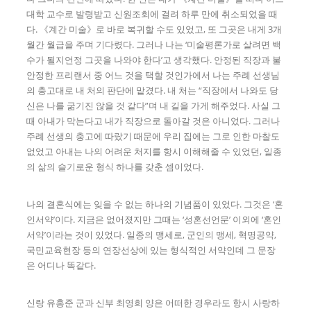
대학 교수로 발령받고 신원조회에 걸려 하루 만에 취소되었을 때
다. 《계간 미술》로 바로 복귀할 수도 있었고, 또 그곳은 내게 3개
월간 월급을 주며 기다렸다. 그러나 나는 ‘미술평론가로 살려면 백
수가 될지언정 그곳을 나와야 한다’고 생각했다. 안정된 직장과 불
안정한 프리랜서 중 어느 것을 택할 것인가에서 나는 주례 선생님
의 충고대로 내 처의 판단에 맡겼다. 내 처는 “직장에서 나와도 당
신은 나를 굶기진 않을 것 같다”며 내 길을 가게 해주었다. 사실 그
때 아내가 막는다고 내가 직장으로 돌아갈 것은 아니었다. 그러나
주례 선생의 충고에 따랐기 때문에 우리 집에는 그로 인한 마찰도
없었고 아내는 나의 어려운 처지를 항시 이해해줄 수 있었던, 일종
의 삶의 슬기로운 형식 하나를 갖춘 셈이었다.
나의 결혼식에는 잊을 수 없는 하나의 기념품이 있었다. 그것은 ‘혼
인서약’이다. 지금은 없어졌지만 그때는 ‘성혼선언문’ 이외에 ‘혼인
서약’이라는 것이 있었다. 일종의 맹세로, 군인의 맹세, 혁명공약,
국민교육현장 등의 연장선상에 있는 형식적인 서약인데 그 문장
은 어디나 똑같다.
신랑 유홍준 군과 신부 최영희 양은 어떠한 경우라도 항시 사랑하