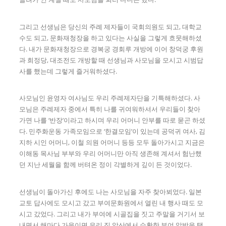
그리고 선생님은 당신의 주례 제자들이 국회의원도 되고, 대학교
수도 되고, 문화재청장을 하고 있다는 사실을 그렇게 흐뭇해하셨
다. 내가 문화재청장으로 경복궁 경회루 개방에 이어 창덕궁 후원
과 희정당, 대조전도 개방할 때 선생님과 사모님을 모시고 시범답
사를 했는데 그렇게 즐거워하셨다.
사모님인 윤영자 여사님도 우리 주례제자단을 기특해하셨다. 사
모님은 주례제자 중에서 특히 나를 귀여워하셔서 우리들이 찾아
가면 나를 ‘반장’이라고 하시며 우리 어머니 안부를 따로 묻곤 하셨
다. 민주화운동 가족모임으로 ‘한결모임’이 있는데 공덕귀 여사, 김
지하 시인 어머니, 이철 의원 어머니 등등 모두 돌아가시고 지금은
이해동 목사님 부부와 우리 어머니만 아직 생존해 계셔서 험난했
던 지난 세월을 함께 버텨온 정이 각별하게 깊이 든 것이었다.
선생님이 돌아가신 후에도 나는 사모님을 자주 찾아뵈었다. 일본
교토 답사에도 모시고 갔고 부여문화원에서 열린 내 행사 때도 모
시고 갔었다. 그리고 내가 부여에 시골집을 짓고 주말을 거기서 보
내면서 해마다 가을이면 우리 집 앞산에서 수확한 부여 알밤을 택