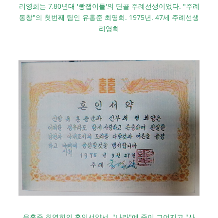
리영희는 7,80년대 '빵잽이들'의 단골 주례선생이었다. "주례
동창"의 첫번째 팀인 유홍준 최영희. 1975년. 47세 주례선생
리영희
유홍준 최영희의 혼인서약서. "나라"에 줄이 그어지고 "사