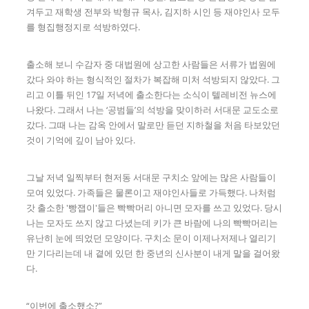
겨두고 재학생 전부와 박형규 목사, 김지하 시인 등 재야인사 모두
를 형집행정지로 석방하였다.
출소해 보니 수감자 중 대법원에 상고한 사람들은 서류가 법원에
갔다 와야 하는 형식적인 절차가 복잡해 미처 석방되지 않았다. 그
리고 이틀 뒤인 17일 저녁에 출소한다는 소식이 텔레비전 뉴스에
나왔다. 그래서 나는 ‘공범들’의 석방을 맞이하러 서대문 교도소로
갔다. 그때 나는 감옥 안에서 말로만 듣던 지하철을 처음 타보았던
것이 기억에 깊이 남아 있다.
그날 저녁 일찍부터 현저동 서대문 구치소 앞에는 많은 사람들이
모여 있었다. 가족들은 물론이고 재야인사들로 가득했다. 나처럼
갓 출소한 '빵잽이'들은 빡빡머리 아니면 모자를 쓰고 있었다. 당시
나는 모자도 쓰지 않고 다녔는데 키가 큰 바람에 나의 빡빡머리는
유난히 눈에 띄었던 모양이다. 구치소 문이 이제나저제나 열리기
만 기다리는데 내 곁에 있던 한 중년의 신사분이 내게 말을 걸어왔
다.
“이번에 출소했소?”