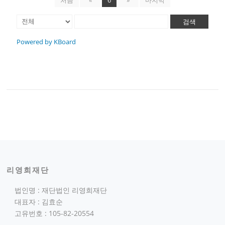
검색
Powered by KBoard
리영희재단
법인명 : 재단법인 리영희재단
대표자 : 김효순
고유번호 : 105-82-20554