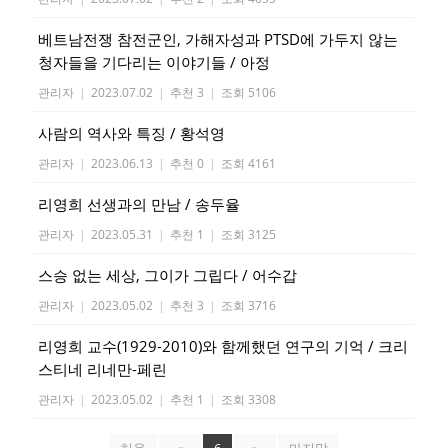
베트남전쟁 참전군인, 가해자성과 PTSD에 가두지 않는
청자들을 기다리는 이야기들 / 아정
관리자
|
2023.07.02
|
추천 3
|
조회 5106
사람의 역사와 특징 / 황석영
관리자
|
2023.06.13
|
추천 0
|
조회 4161
리영희 선생과의 만남 / 송두율
관리자
|
2023.05.31
|
추천 1
|
조회 3125
스승 없는 세상, 그이가 그립다 / 어수갑
관리자
|
2023.05.02
|
추천 3
|
조회 3716
리영희 교수(1929-2010)와 함께했던 연구의 기억 / 크리
스티네 리네만-페린
관리자
|
2023.05.02
|
추천 1
|
조회 3308
처음
«
6
»
마지막