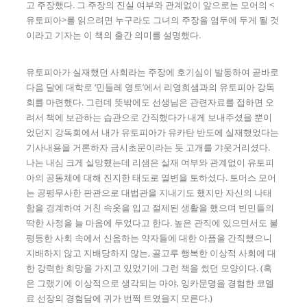
고 주장했다. 그 주장의 진실 여부와 관계없이 앞으로는 모어의 <
유토피아>를 읽으려면 누구라도 그녀의 주장을 염두에 두게 될 것
이라고 기자는 이 책의 출간 의미를 설명했다.
유토피아가 실재했던 사회라는 주장에 호기심이 발동하여 곧바로
다음 달에 대학로 ‘민들레 영토’에서 리영희샘과의 유토피아 강독
회를 마련했다. 그런데 뜻밖에도 선생님은 관련자료를 접하면 오
려서 책에 보관하는 습관으로 간직했다가 내게 보내주셨을 뿐이
었던지 강독회에서 내가 유토피아가 유카탄 반도에 실재했었다는
기사내용을 거론하자 금시초문이라는 듯 고개를 갸웃거리셨다.
나는 내심 크게 실망했는데 리샘은 실재 여부와 관계없이 유토피
아의 공동체에 대해 진지한 태도로 열변을 토하셨다. 토머스 모어
는 공평무사한 판관으로 대법관을 지내기도 했지만 자신의 나태
함을 경계하여 거친 속옷을 입고 절제된 생활을 했으며 빈민들의
딱한 사정을 늘 마음에 두었다고 한다. 높은 관직에 있으면서도 불
평등한 사회 속에서 신음하는 약자들에 대한 아픔을 간직했으니
지배하지 않고 지배당하지 않는, 골고루 행복한 이상적 사회에 대
한 강력한 희망을 가지고 있었기에 그런 책을 썼던 모양이다. (혹
은 그랬기에 이상적으로 생각되는 마야, 잉카문명을 경험한 코엘
료 선장의 경험담에 귀가 번쩍 트였을지 모른다.)