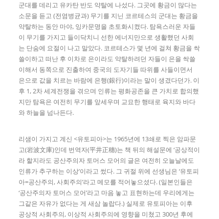
군대를 데리고 유카탄 반도 약탈에 나섰다. 그곳에 황금이 많다는
소문을 듣고 (전염병균과) 무기를 지닌 코르테스의 군대는 황금을
약탈하는 동안 마야, 잉카문명을 초토화시켰다. 탐욕스러운 자들
이 무기를 가지고 들이닥치니 선한 에너지만으로 생활했던 사회
는 단숨에 요절이 나고 말았다. 코르테스가 몇 년에 걸쳐 황금을 싹
쓸이하고 떠난 후 이차로 은이라도 약탈하려던 자들이 은을 싹쓸
이해서 동쪽으로 진출하여 중국의 도자기들 따위를 사들이면서
은으로 값을 치르는 바람에 은행(銀行)이라는 말이 생겼다던가. 이
후 1, 2차 세계전쟁을 겪으며 인류는 평화공존을 큰 가치로 합의했
지만 탐욕은 여전히 무기를 앞세우며 교묘한 행태로 육지와 바다
와 하늘을 넘나든다.
리샘이 가지고 계신 <유토피아>는 1965년에 13쇄로 찍은 암파문
고(岩波文庫)인데 번역자(平井正穗)는 책 뒤의 해설문에 ‘공상적이
라 할지라도 공산주의자 토머스 모어의 글은 여전히 오늘날에도
인류가 추구하는 이상’이라고 썼다. 그 귀절 위에 선생님은 ‘유토피
아=공산주의, 사회주의’라고 메모를 적어놓으셨다. (일본인들은
‘공산주의자 토머스 모어’라고 마음 놓고 표현하는데 우리에게는
그같은 자유가 없다는 게 새삼 놀랍다.) 실제로 유토피아는 이후
공상적 사회주의, 이상적 사회주의에 영향을 미쳤고 300년 후에