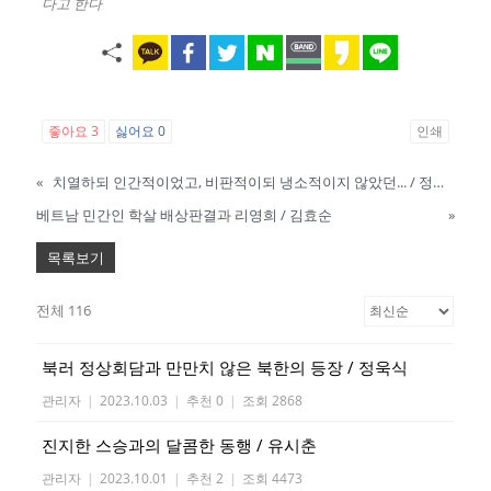
다고 한다
좋아요
3
싫어요
0
인쇄
«
치열하되 인간적이었고, 비판적이되 냉소적이지 않았던... / 정범구
베트남 민간인 학살 배상판결과 리영희 / 김효순
»
목록보기
전체 116
북러 정상회담과 만만치 않은 북한의 등장 / 정욱식
관리자
|
2023.10.03
|
추천 0
|
조회 2868
진지한 스승과의 달콤한 동행 / 유시춘
관리자
|
2023.10.01
|
추천 2
|
조회 4473