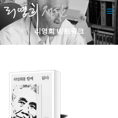
콘
텐
메뉴
츠
로
바
리영희 네트워크
로
가
기