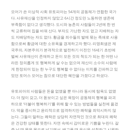
모어가 쓴 이상적 사회 유토피아는 54개의 공동체가 연합한 국가
다. 사유재산을 인정하지 않았고 6시간 정도만 노동하면 생존에
부족함이 없다고 생각했다. 도시와 농촌의 사람들이 2년에 한 번
씩 교류하며 집을 바꿔 산다. 부자도 가난한 자도 없고 지배하는 자
도 지배당하는 자도 없다. 황금을 죄수들의 발에 묶는 족쇄로 사용
함으로써 황금에 대한 소유욕을 경계하고자 했다. 리영희샘은 제
국주의, 자본주의가 본격적으로 발전하기 이전인 16세기 초반에
벌써 사유재산이 존재하고 돈이 모든 것의 척도가 되는 한 어떤 나
라든 정의롭게 또 행복하게 살 수는 없으며 재산이 소수의 사람에
게 한정되어 있는 한 누구도 행복할 수 없다는 이치를 간파하고 있
었던 토머스 모어는 참으로 대단한 혜안을 가졌다고 하셨다.
유토피아의 사람들은 돈을 없앴을 뿐 아니라 동시에 탐욕도 없앴
다. 더 많이 갖고, 더 돋보이고 싶은 욕망이 공동체의 행복을 파괴
하므로 ‘더불어 행복하기’를 위해 할 수 있는 방법들을 실천에 옮겼
다. 덕을 중시하고 윤리적으로 엄격하지만 쾌락을 죄악시하지 않
는다. 그들이 말하는 쾌락은 상당히 자연적인 것으로 최대의 쾌락
은 건강한 상태를 뜻한다. 자연 속에서 감미로운 기쁨을 누린다. 갈
증 날 때 물을 목으로 넘기면서, 배고플 때 음식을 섭취하고 시원하