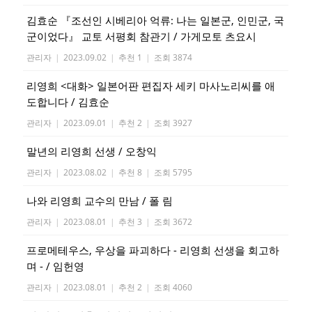
김효순 『조선인 시베리아 억류: 나는 일본군, 인민군, 국
군이었다』 교토 서평회 참관기 / 가게모토 츠요시
관리자
|
2023.09.02
|
추천 1
|
조회 3874
리영희 <대화> 일본어판 편집자 세키 마사노리씨를 애
도합니다 / 김효순
관리자
|
2023.09.01
|
추천 2
|
조회 3927
말년의 리영희 선생 / 오창익
관리자
|
2023.08.02
|
추천 8
|
조회 5795
나와 리영희 교수의 만남 / 폴 림
관리자
|
2023.08.01
|
추천 3
|
조회 3672
프로메테우스, 우상을 파괴하다 - 리영희 선생을 회고하
며 - / 임헌영
관리자
|
2023.08.01
|
추천 2
|
조회 4060