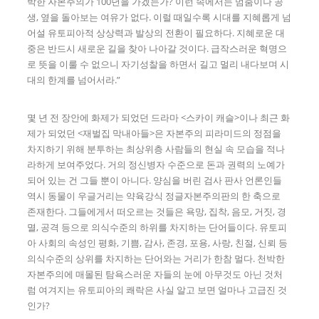
박한 자본주의가 100년을 가겠는가? 이런 속에서는 멈춤이나 공
생, 옆을 돌아보는 여유가 없다. 이럴 때일수록 시대를 지혜롭게 넘
어설 유토피아적 상상력과 발상의 전환이 필요하다. 지혜로운 대
중은 반드시 새로운 길을 찾아 나아갈 것이다. 급작스러운 혁명으
로 뜻을 이룰 수 없으니 자기성찰을 하면서 길고 멀리 내다보며 시
대의 한계를 넘어서라.”
몇 년 전 장안에 화제가 되었던 드라마 <스카이 캐슬>이나 최근 화
제가 되었던 <재벌집 막내아들>은 자본주의 피라미드의 정점을
차지하기 위해 분투하는 최상위층 사람들의 현실 속 모습을 적나
라하게 보여주었다. 거의 정신병자 수준으로 돈과 권력의 노예가
되어 있는 건 그들 뿐이 아니다. 양심을 버린 검사 판사 언론인들
역시 동물이 우글거리는 약육강식 정글자본주의판의 한 축으로
존재한다. 그들에게서 떠오르는 것들은 욕망, 집착, 음모, 거짓, 경
멸, 공격 등으로 의식수준의 하위를 차지하는 단어들이다. 유토피
아 사회의 속성인 평화, 기쁨, 감사, 존경, 포용, 사랑, 친절, 신뢰 등
의식수준의 상위를 차지하는 단어와는 거리가 한참 멀다. 천박한
자본주의에 매몰된 탐욕스러운 자들의 눈에 아무것도 아닌 것처
럼 여겨지는 유토피아의 쾌락은 사실 알고 보면 얼마나 고급진 것
인가?