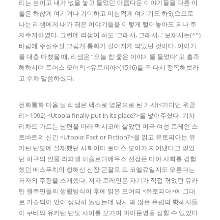
리는 분이고 내가 넋을 놓고 들었던 아름다운 이야기들을 다른 이
들은 하찮게 여기거나 기이하고 미심쩍게 여기기도 하였으므로
나는 리샘에게 내가 겪은 이야기들을 이렇게 털어놓아도 되나 주
저주저하였다. 그런데 리샘이 하도 ‘그래서, 그래서...’ 보채시는(^^)
바람에 주절주절 그렇게 통화가 길어지게 되었던 것이다. 이야기
를 대충 마쳤을 때, 리샘은 “오늘 참 좋은 이야기를 들었다”고 흡족
해하시며 토머스 모어의 <유토피아>(1516)를 꼭 다시 정독해보라
고 수차 말씀하셨다.
전화통화 다음 날 리샘은 팩스로 영문으로 된 기사(<가디언 위클
리> 1992) <Utopia finally put in its place?>를 넣어주셨다. 기자
리차드 가트는 남편을 따라 멕시코에 살았던 미국 여성 로레인 스
토바트의 신간 <Utopia: Fact or Fiction?>을 읽고 유토피아는 유
카탄 반도에 실재했던 사회이며 토머스 모어가 지어냈다고 믿었
던 허구의 인물 라파엘 히슬로다에우스 선장은 마야 사회를 경험
했던 베스푸치의 항해선 선장 곤잘로 드 코엘료일지도 모른다는
저자의 주장을 소개했다. 저자 로레인은 자기가 직접 겪었던 유카
탄 원주민들의 생활방식이 후에 읽은 모어의 <유토피아>에 그대
로 기술되어 있어 상당히 놀랐는데 당시 꽤 많은 유럽의 항해사들
이 쿠바와 유카탄 반도 사이를 오가며 마야문명을 접할 수 있었다