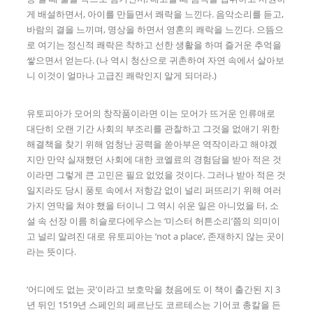
게 배설하면서, 아이를 만들면서 쾌락을 느낀다. 음악소리를 듣고,
바람의 결을 느끼며, 명상을 하면서 영혼의 쾌락을 느낀다. 으뜸으
로 여기는 정신적 쾌락은 착하고 선한 생활을 하며 즐거운 추억을
쌓으면서 얻는다. (나 역시 청산으로 귀촌하여 자연 속에서 살아보
니 이것이 얼마나 고급진 쾌락인지 알게 되더라.)
유토피아가 모어의 창작품이라면 이는 모어가 뜨거운 인류애로
대단히 오랜 기간 사회의 부조리를 관찰하고 그것을 없애기 위한
해결책을 찾기 위해 엄청난 공력을 쏟아부은 역작이라고 해야겠
지만 만약 실재했던 사회에 대한 코엘료의 경험담을 받아 적은 것
이라면 그렇게 큰 고민은 필요 없었을 것이다. 그러나 받아 적은 것
일지라도 당시 풍토 속에서 저항감 없이 널리 퍼뜨리기 위해 여러
가지 연막을 쳐야 했을 터이니 그 역시 쉬운 일은 아니었을 터, 소
설 속 선장 이름 히슬로다에우스는 ‘미스터 허튼소리’쯤의 의미이
고 널리 알려진 대로 유토피아는 ‘not a place’, 존재하지 않는 곳이
라는 뜻이다.
‘어디에도 없는 곳’이라고 보호막을 쳤음에도 이 책이 출간된 지 3
년 뒤인 1519년 스페인의 페르난도 코르테스는 기어코 총칼을 든