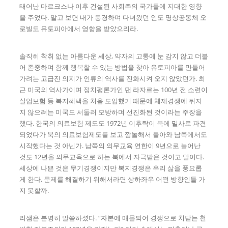
태어난 마르크스나 이후 건설된 사회주의 국가들에 지대한 영향
을 주었다. 알고 보면 내가 동경하며 다녀왔던 인도 명상공동체 오
로빌도 유토피아에서 영향을 받았으리라.
솔직히 착취 없는 아름다운 세상, 약자의 고통에 눈 감지 않고 더불
어 존중하며 함께 행복할 수 있는 방법을 찾아 유토피아를 만들어
가려는 고급진 의지가 인류의 역사를 진화시켜 오지 않았던가. 최
근 미국의 역사가이며 정치평론가인 댄 라자르는 100년 전 소련이
실업보험 등 복지혜택을 처음 도입했기 때문에 체제경쟁에 뒤지
지 않으려는 미국도 서둘러 모방하며 선진화된 것이라는 주장을
했다. 한국의 의료보험 제도도 1972년 이후락이 북에 밀사로 파견
되었다가 북의 의료보험제도를 보고 깜놀해서 돌아와 남쪽에서도
시작했다는 것 아닌가. 남쪽의 의무교육 연한이 9년으로 늘어난
것도 12년을 의무교육으로 하는 북에서 자극받은 것이고 말이다.
세상에 나쁜 것은 무기경쟁이지만 복지경쟁은 우리 삶을 풍요롭
게 한다. 문제를 해결하기 위해서라면 상하좌우 어떤 방향인들 가
지 못할까.
리샘은 분명히 말씀하셨다. “자본에 매몰되어 경쟁으로 치닫는 천