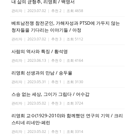
내 삶의 균형추, 리영희 / 백영서
관리자
|
2023.07.02
|
추천 2
|
조회 4658
베트남전쟁 참전군인, 가해자성과 PTSD에 가두지 않는
청자들을 기다리는 이야기들 / 아정
관리자
|
2023.07.02
|
추천 3
|
조회 5112
사람의 역사와 특징 / 황석영
관리자
|
2023.06.13
|
추천 0
|
조회 4164
리영희 선생과의 만남 / 송두율
관리자
|
2023.05.31
|
추천 1
|
조회 3130
스승 없는 세상, 그이가 그립다 / 어수갑
관리자
|
2023.05.02
|
추천 3
|
조회 3724
리영희 교수(1929-2010)와 함께했던 연구의 기억 / 크리
스티네 리네만-페린
관리자
|
2023.05.02
|
추천 1
|
조회 3314