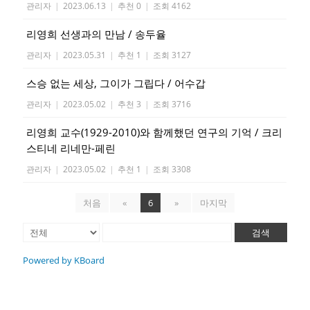
관리자
|
2023.06.13
|
추천 0
|
조회 4162
리영희 선생과의 만남 / 송두율
관리자
|
2023.05.31
|
추천 1
|
조회 3127
스승 없는 세상, 그이가 그립다 / 어수갑
관리자
|
2023.05.02
|
추천 3
|
조회 3716
리영희 교수(1929-2010)와 함께했던 연구의 기억 / 크리
스티네 리네만-페린
관리자
|
2023.05.02
|
추천 1
|
조회 3308
처음
«
6
»
마지막
검색
Powered by KBoard