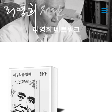
콘
텐
메뉴
츠
로
바
리영희 네트워크
로
가
기