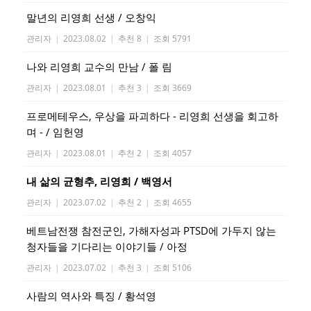
말년의 리영희 선생 / 오창익
관리자
|
2023.08.02
|
추천 8
|
조회 5791
나와 리영희 교수의 만남 / 폴 림
관리자
|
2023.08.01
|
추천 3
|
조회 3669
프로메테우스, 우상을 파괴하다 - 리영희 선생을 회고하
며 - / 임헌영
관리자
|
2023.08.01
|
추천 2
|
조회 4057
내 삶의 균형추, 리영희 / 백영서
관리자
|
2023.07.02
|
추천 2
|
조회 4655
베트남전쟁 참전군인, 가해자성과 PTSD에 가두지 않는
청자들을 기다리는 이야기들 / 아정
관리자
|
2023.07.02
|
추천 3
|
조회 5106
사람의 역사와 특징 / 황석영