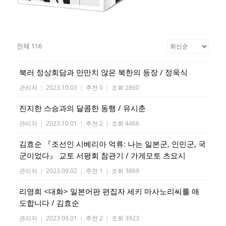
전체 116
북러 정상회담과 만만치 않은 북한의 등장 / 정욱식
관리자
|
2023.10.03
|
추천 0
|
조회 2860
진지한 스승과의 달콤한 동행 / 유시춘
관리자
|
2023.10.01
|
추천 2
|
조회 4466
김효순 『조선인 시베리아 억류: 나는 일본군, 인민군, 국
군이었다』 교토 서평회 참관기 / 가게모토 츠요시
관리자
|
2023.09.02
|
추천 1
|
조회 3869
리영희 <대화> 일본어판 편집자 세키 마사노리씨를 애
도합니다 / 김효순
관리자
|
2023.09.01
|
추천 2
|
조회 3923