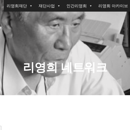
리영희재단
재단사업
인간리영희
리영희 아카이브
리영희 네트워크