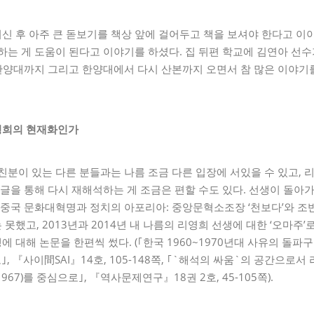
신 후 아주 큰 돋보기를 책상 앞에 걸어두고 책을 보셔야 한다고 
하는 게 도움이 된다고 이야기를 하셨다. 집 뒤편 학교에 김연아 
 한양대까지 그리고 한양대에서 다시 산본까지 오면서 참 많은 이야기
영희의 현재화인가
친분이 있는 다른 분들과는 나름 조금 다른 입장에 서있을 수 있고, 
 글을 통해 다시 재해석하는 게 조금은 편할 수도 있다. 선생이 돌
『중국 문화대혁명과 정치의 아포리아: 중앙문혁소조장 ‘천보다’와 조반의
못했고, 2013년과 2014년 내 나름의 리영희 선생에 대한 ‘오마주
 대해 논문을 한편씩 썼다. (｢한국 1960~1970년대 사유의 돌
｣, 『사이間SAI』14호, 105-148쪽, ｢`해석의 싸움`의 공간으로
967)를 중심으로｣, 『역사문제연구』18권 2호, 45-105쪽).