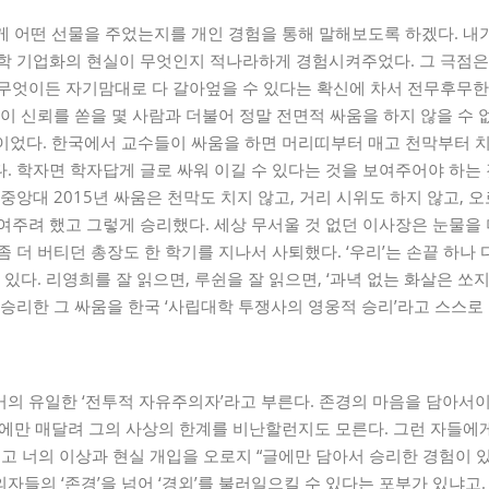
게 어떤 선물을 주었는지를 개인 경험을 통해 말해보도록 하겠다. 내
학 기업화의 현실이 무엇인지 적나라하게 경험시켜주었다. 그 극점은 
 무엇이든 자기맘대로 다 갈아엎을 수 있다는 확신에 차서 전무후무
없이 신뢰를 쏟을 몇 사람과 더불어 정말 전면적 싸움을 하지 않을 수 없
이었다. 한국에서 교수들이 싸움을 하면 머리띠부터 매고 천막부터 치
. 학자면 학자답게 글로 싸워 이길 수 있다는 것을 보여주어야 하는 
 중앙대 2015년 싸움은 천막도 치지 않고, 거리 시위도 하지 않고, 
여주려 했고 그렇게 승리했다. 세상 무서울 것 없던 이사장은 눈물을 
 더 버티던 총장도 한 학기를 지나서 사퇴했다. ‘우리’는 손끝 하나 
 있다. 리영희를 잘 읽으면, 루쉰을 잘 읽으면, ‘과녁 없는 화살은 쏘
 승리한 그 싸움을 한국 ‘사립대학 투쟁사의 영웅적 승리’라고 스스로
의 유일한 ‘전투적 자유주의자’라고 부른다. 존경의 마음을 담아서이
’에만 매달려 그의 사상의 한계를 비난할런지도 모른다. 그런 자들에게
리고 너의 이상과 현실 개입을 오로지 “글에만 담아서 승리한 경험이 있
자들의 ‘존경’을 넘어 ‘경외’를 불러일으킬 수 있다는 포부가 있냐고.