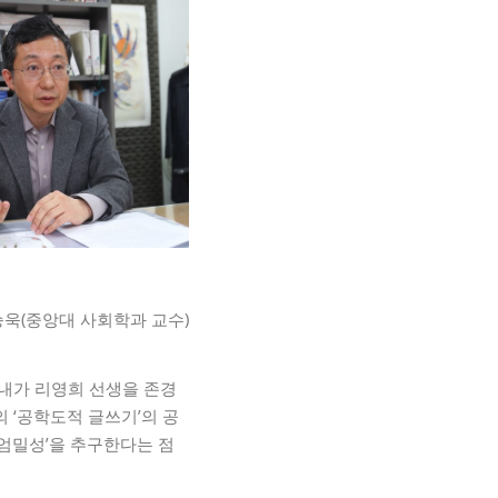
욱(중앙대 사회학과 교수)
 내가 리영희 선생을 존경
 ‘공학도적 글쓰기’의 공
 엄밀성’을 추구한다는 점