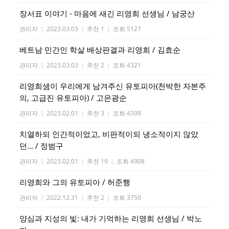
장서표 이야기 - 마음에 새긴 리영희 선생님 / 남궁산
관리자
|
2023.03.03
|
추천 1
|
조회 5127
베트남 민간인 학살 배상판결과 리영희 / 김효순
관리자
|
2023.03.03
|
추천 2
|
조회 4321
리영희샘이 우리에게 남겨주신 유토피아(천박한 자본주
의, 고급진 유토피아) / 고은광순
관리자
|
2023.02.01
|
추천 3
|
조회 4399
치열하되 인간적이었고, 비판적이되 냉소적이지 않았
던... / 정범구
관리자
|
2023.02.01
|
추천 19
|
조회 4908
리영희와 그의 유토피아 / 허준행
관리자
|
2022.12.31
|
추천 2
|
조회 3750
양심과 지성의 빛: 내가 기억하는 리영희 선생님 / 박노