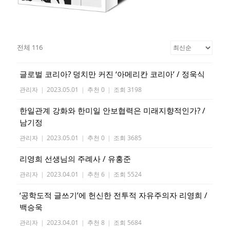
전체 116
글로벌 코리아? 덩치만 커진 ‘아메리칸 코리아’ / 정욱식
관리자
|
2023.05.01
|
추천 0
|
조회 3198
한일관계 강화와 한미일 안보협력은 미래지향적인가? /
남기정
관리자
|
2023.05.01
|
추천 0
|
조회 3685
리영희 선생님의 주례사 / 유홍준
관리자
|
2023.04.01
|
추천 6
|
조회 5524
‘공학도적 글쓰기’에 헌신한 전투적 자유주의자 리영희 /
백승욱
관리자
|
2023.04.01
|
추천 8
|
조회 5684