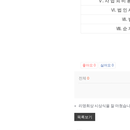
Ⅴ. 사 업 외 비 
Ⅵ. 법 인 
Ⅶ. 
Ⅷ. 순 
좋아요
0
싫어요
0
전체
0
«
리영희상 시상식을 잘 마쳤습니다 (2
목록보기