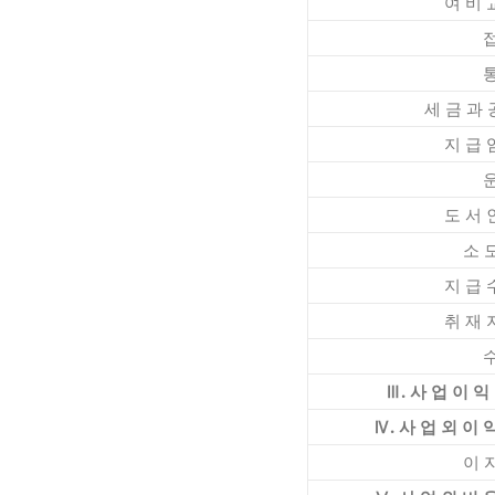
여 비 교 통
접 대
통 신
세 금 과 공 
지 급 임 차
운 반
도 서 인 쇄
소 모 품
지 급 수 수
취 재 지 원
수 상
Ⅲ. 사 업 이 익
Ⅳ. 사 업 외 이 
이 자 수