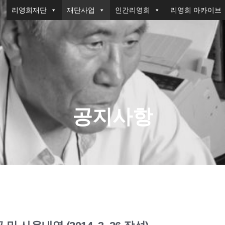
리영희재단
재단사업
인간리영희
리영희 아카이브
공지사항