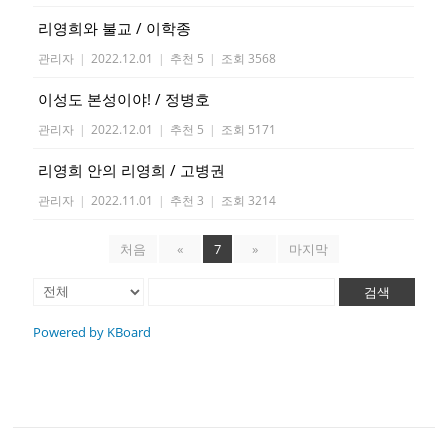
리영희와 불교 / 이학종
관리자
|
2022.12.01
|
추천 5
|
조회 3568
이성도 본성이야! / 정병호
관리자
|
2022.12.01
|
추천 5
|
조회 5171
리영희 안의 리영희 / 고병권
관리자
|
2022.11.01
|
추천 3
|
조회 3214
처음
«
7
»
마지막
검색
Powered by KBoard