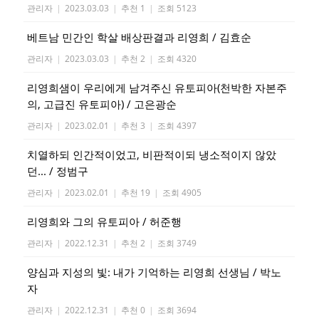
관리자
|
2023.03.03
|
추천 1
|
조회 5123
베트남 민간인 학살 배상판결과 리영희 / 김효순
관리자
|
2023.03.03
|
추천 2
|
조회 4320
리영희샘이 우리에게 남겨주신 유토피아(천박한 자본주
의, 고급진 유토피아) / 고은광순
관리자
|
2023.02.01
|
추천 3
|
조회 4397
치열하되 인간적이었고, 비판적이되 냉소적이지 않았
던... / 정범구
관리자
|
2023.02.01
|
추천 19
|
조회 4905
리영희와 그의 유토피아 / 허준행
관리자
|
2022.12.31
|
추천 2
|
조회 3749
양심과 지성의 빛: 내가 기억하는 리영희 선생님 / 박노
자
관리자
|
2022.12.31
|
추천 0
|
조회 3694