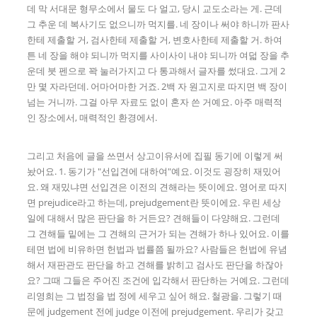
데 막 서대문 형무소에서 물도 다 얼고, 당시 교도소라는 게. 근데
그 추운 데 복사기도 없으니까 먹지를. 네 장이나 써야 하니까 판사
한테 제출할 거, 검사한테 제출할 거, 변호사한테 제출할 거. 하여
튼 네 장을 해야 되니까 먹지를 사이사이 내야 되니까 여덟 장을 추
운데 붓 펜으로 꽉 눌러가지고 다 통과해서 글자를 썼대요. 그게 2
만 몇 자라던데. 어마어마한 거죠. 2백 자 원고지로 따지면 백 장이
넘는 거니까. 그걸 아무 자료도 없이 혼자 쓴 거예요. 아주 매력적
인 장소에서, 매력적인 환경에서.
그리고 처음에 글을 쓰면서 상고이유서에 집필 동기에 이렇게 써
놨어요. 1. 동기가 "선입견에 대하여"예요. 이것도 굉장히 재밌어
요. 왜 재밌냐면 선입견은 이전의 견해라는 뜻이에요. 영어로 따지
면 prejudice라고 하는데, prejudgement란 뜻이에요. 우린 세상
일에 대해서 많은 판단을 하 거든요? 견해들이 다양해요. 그런데
그 견해들 밑에는 그 견해의 근거가 되는 견해가 하나 있어요. 이를
테면 법에 비유하면 헌법과 법률쯤 될까요? 사람들은 헌법에 유념
해서 재판관도 판단을 하고 견해를 밝히고 검사도 판단을 하잖아
요? 그때 그들은 주어진 조건에 입각해서 판단하는 거예요. 그런데
리영희는 그 법정을 법 정에 세우고 싶어 해요. 철광을. 그렇기 때
문에 judgement 전에 judge 이전에 prejudgement. 우리가 갖고