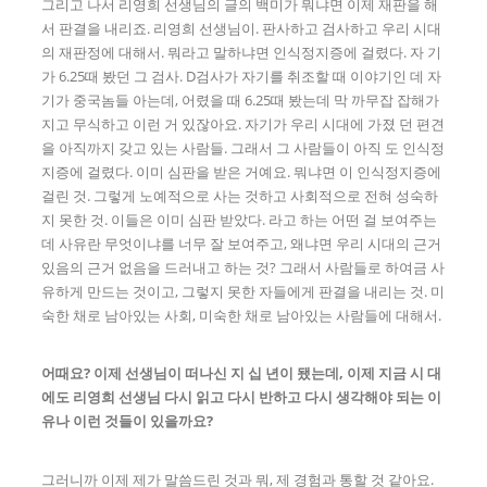
그리고 나서 리영희 선생님의 글의 백미가 뭐냐면 이제 재판을 해
서 판결을 내리죠. 리영희 선생님이. 판사하고 검사하고 우리 시대
의 재판정에 대해서. 뭐라고 말하냐면 인식정지증에 걸렸다. 자 기
가 6.25때 봤던 그 검사. D검사가 자기를 취조할 때 이야기인 데 자
기가 중국놈들 아는데, 어렸을 때 6.25때 봤는데 막 까무잡 잡해가
지고 무식하고 이런 거 있잖아요. 자기가 우리 시대에 가졌 던 편견
을 아직까지 갖고 있는 사람들. 그래서 그 사람들이 아직 도 인식정
지증에 걸렸다. 이미 심판을 받은 거예요. 뭐냐면 이 인식정지증에
걸린 것. 그렇게 노예적으로 사는 것하고 사회적으로 전혀 성숙하
지 못한 것. 이들은 이미 심판 받았다. 라고 하는 어떤 걸 보여주는
데 사유란 무엇이냐를 너무 잘 보여주고, 왜냐면 우리 시대의 근거
있음의 근거 없음을 드러내고 하는 것? 그래서 사람들로 하여금 사
유하게 만드는 것이고, 그렇지 못한 자들에게 판결을 내리는 것. 미
숙한 채로 남아있는 사회, 미숙한 채로 남아있는 사람들에 대해서.
어때요? 이제 선생님이 떠나신 지 십 년이 됐는데, 이제 지금 시 대
에도 리영희 선생님 다시 읽고 다시 반하고 다시 생각해야 되는 이
유나 이런 것들이 있을까요?
그러니까 이제 제가 말씀드린 것과 뭐, 제 경험과 통할 것 같아요.