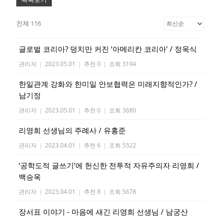
전체 116
글로벌 코리아? 덩치만 커진 ‘아메리칸 코리아’ / 정욱식
관리자
|
2023.05.01
|
추천 0
|
조회 3194
한일관계 강화와 한미일 안보협력은 미래지향적인가? /
남기정
관리자
|
2023.05.01
|
추천 0
|
조회 3680
리영희 선생님의 주례사 / 유홍준
관리자
|
2023.04.01
|
추천 6
|
조회 5522
‘공학도적 글쓰기’에 헌신한 전투적 자유주의자 리영희 /
백승욱
관리자
|
2023.04.01
|
추천 8
|
조회 5678
장서표 이야기 - 마음에 새긴 리영희 선생님 / 남궁산