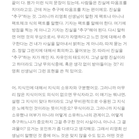
끝이 다. 뭔가 이런 식의 문장이 있는데, 사람들은 진실에 따옴표를
치더라고요. 근데 저는 추구에 따옴표를 치는 편이에요. 진실을
“추구”하는 것. 그러니까 리영희 선생님이 말한 게 팩트냐 아니냐
팩트체크 식의 팩트를 말했다. 기자는 팩트를 말해야 한다. 여기에
방점을 찍는 게 아니고 기자는 진실을 “추구”해야 된다. 다시 말하
면 어떤 것의 우상으로서, 우리가 자명하다고 느낀 것에 대해서 추
구한다는 건 내가 사실을 알아내서 밝히는 게 아니라, 따져 묻는 거
죠. 정말 그런지에 대해서 회의하고, 물어보는 것. 따라서 진실을
“추구”하는 자가 깨인 자, 자유인의 태도이지. 그냥 설령 진실이라
고 하더라도 그냥 무의식중에, 혹은 생각 없이 받아들이는 것? 리
영희 선생님이 그런 표현을 쓴 적 있어요.
어, 지식인에 대해서 지식의 소유자와 구분했어요. 그러니까 아무
리 많은 지식이어도 의식이 없으면 무식자라고. 이 얘기는 뭐냐면,
설령 그 지식이 맞다 하더라도 그냥 무비판적으로 수용된 그 지식
은 노예적인 것이라는 뜻이거든요? 무식이라고. 그러니까 지식을
소유했냐 여부가 아니라 어떻게 소유하느냐의 관계이고, 어떻게
추구하느냐가 중요하지 그걸 추구한 것이 사실이냐, 아니냐. 그 결
과물이? 요거는 포인트가 좀 다르다고 생각해요. 그래서 리영희 선
생님이 말했던 것 중에 어느 것은 맞지 않을 수도 있고, 어떤 것은