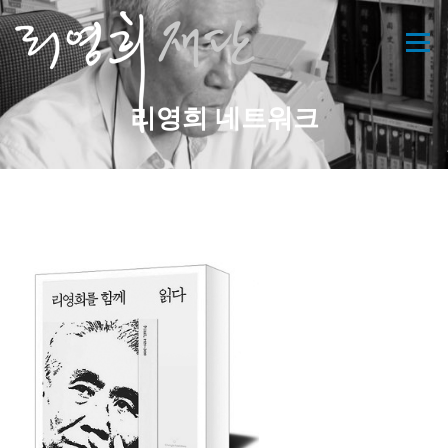
콘
텐
메뉴
츠
로
바
리영희 네트워크
로
가
기