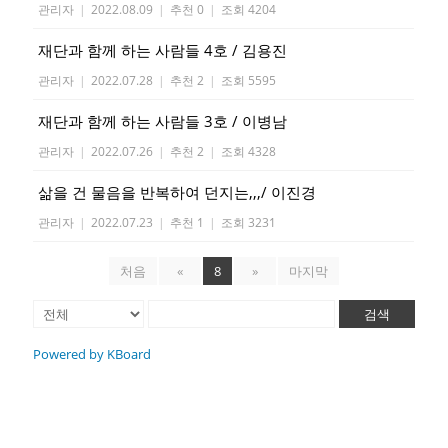
관리자
|
2022.08.09
|
추천 0
|
조회 4204
재단과 함께 하는 사람들 4호 / 김용진
관리자
|
2022.07.28
|
추천 2
|
조회 5595
재단과 함께 하는 사람들 3호 / 이병남
관리자
|
2022.07.26
|
추천 2
|
조회 4328
삶을 건 물음을 반복하여 던지는,,,/ 이진경
관리자
|
2022.07.23
|
추천 1
|
조회 3231
처음
«
8
»
마지막
검색
Powered by KBoard