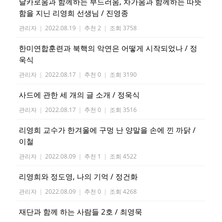
날카로움과 함께하는 부드러움, 차가움과 함께하는 따뜻
함을 지닌 리영희 선생님 / 진영종
관리자
|
2022.08.19
|
추천 2
|
조회 3758
한미연합훈련과 북핵의 악연은 어떻게 시작되었나 / 정
욱식
관리자
|
2022.08.17
|
추천 0
|
조회 3190
사드에 관한 세 개의 글 소개 / 정욱식
관리자
|
2022.08.17
|
추천 0
|
조회 3516
리영희 교수가 한겨울에 구멍 난 양말을 손에 낀 까닭 /
이철
관리자
|
2022.08.09
|
추천 1
|
조회 4522
리영희와 정도영, 나의 기억 / 정건화
관리자
|
2022.08.09
|
추천 0
|
조회 4268
재단과 함께 하는 사람들 2호 / 최영묵