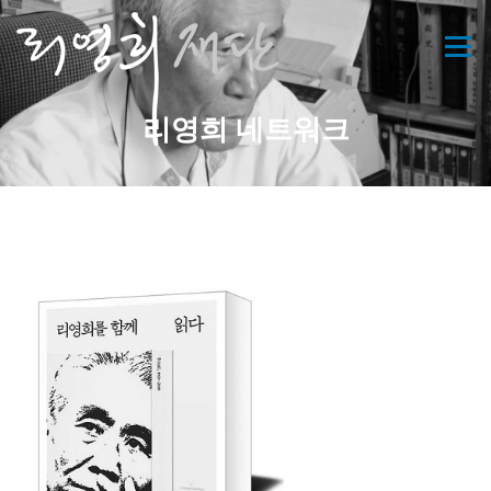
콘
텐
메뉴
츠
로
바
리영희 네트워크
로
가
기