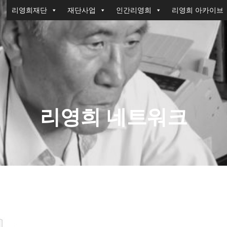
리영희재단
재단사업
인간리영희
리영희 아카이브
리영희 네트워크