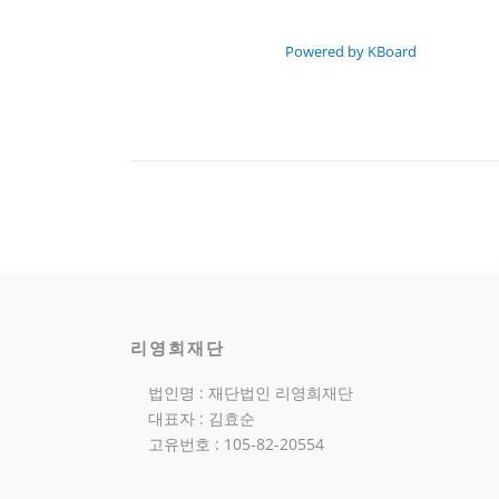
Powered by KBoard
리영희재단
법인명 : 재단법인 리영희재단
대표자 : 김효순
고유번호 : 105-82-20554