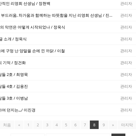
간적인 리영희 선생님 / 정현백
관리자
날카로움과 함께하는 부드러움, 차가움과 함께하는 따뜻함을 지닌 리영희 선생님 / 진영종
관리자
 악연은 어떻게 시작되었나 / 정욱식
관리자
글 소개 / 정욱식
관리자
 구멍 난 양말을 손에 낀 까닭 / 이철
관리자
 기억 / 정건화
관리자
들 2호 / 최영묵
관리자
들 4호 / 김용진
관리자
들 3호 / 이병남
관리자
여 던지는,,,/ 이진경
관리자
처음
«
1
2
3
4
5
6
7
8
9
»
마지막