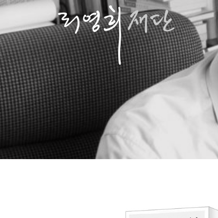
콘
텐
츠
로
바
로
가
기