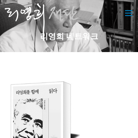
콘
텐
메뉴
츠
로
바
리영희 네트워크
로
가
기