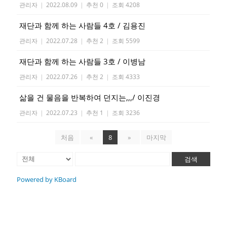
관리자
|
2022.08.09
|
추천 0
|
조회 4208
재단과 함께 하는 사람들 4호 / 김용진
관리자
|
2022.07.28
|
추천 2
|
조회 5599
재단과 함께 하는 사람들 3호 / 이병남
관리자
|
2022.07.26
|
추천 2
|
조회 4333
삶을 건 물음을 반복하여 던지는,,,/ 이진경
관리자
|
2022.07.23
|
추천 1
|
조회 3236
처음
«
8
»
마지막
검색
Powered by KBoard