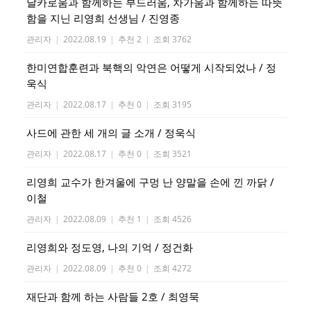
날카로움과 함께하는 부드러움, 차가움과 함께하는 따뜻
함을 지닌 리영희 선생님 / 진영종
관리자
|
2022.08.19
|
추천 2
|
조회 3762
한미연합훈련과 북핵의 악연은 어떻게 시작되었나 / 정
욱식
관리자
|
2022.08.17
|
추천 0
|
조회 3195
사드에 관한 세 개의 글 소개 / 정욱식
관리자
|
2022.08.17
|
추천 0
|
조회 3521
리영희 교수가 한겨울에 구멍 난 양말을 손에 낀 까닭 /
이철
관리자
|
2022.08.09
|
추천 1
|
조회 4526
리영희와 정도영, 나의 기억 / 정건화
관리자
|
2022.08.09
|
추천 0
|
조회 4272
재단과 함께 하는 사람들 2호 / 최영묵