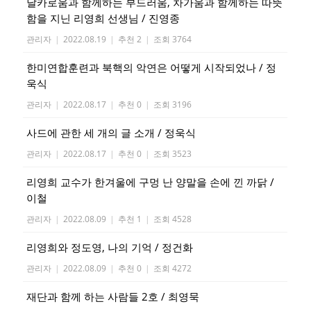
날카로움과 함께하는 부드러움, 차가움과 함께하는 따뜻
함을 지닌 리영희 선생님 / 진영종
관리자
|
2022.08.19
|
추천 2
|
조회 3764
한미연합훈련과 북핵의 악연은 어떻게 시작되었나 / 정
욱식
관리자
|
2022.08.17
|
추천 0
|
조회 3196
사드에 관한 세 개의 글 소개 / 정욱식
관리자
|
2022.08.17
|
추천 0
|
조회 3523
리영희 교수가 한겨울에 구멍 난 양말을 손에 낀 까닭 /
이철
관리자
|
2022.08.09
|
추천 1
|
조회 4528
리영희와 정도영, 나의 기억 / 정건화
관리자
|
2022.08.09
|
추천 0
|
조회 4272
재단과 함께 하는 사람들 2호 / 최영묵