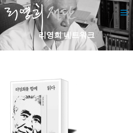
콘
텐
메뉴
츠
로
바
리영희 네트워크
로
가
기