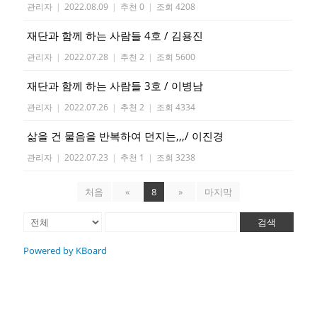
관리자
|
2022.08.09
|
추천 0
|
조회 4208
재단과 함께 하는 사람들 4호 / 김용진
관리자
|
2022.07.28
|
추천 2
|
조회 5600
재단과 함께 하는 사람들 3호 / 이병남
관리자
|
2022.07.26
|
추천 2
|
조회 4334
삶을 건 물음을 반복하여 던지는,,,/ 이진경
관리자
|
2022.07.23
|
추천 1
|
조회 3238
처음
«
8
»
마지막
검색
Powered by KBoard