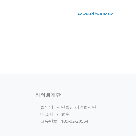
Powered by KBoard
리영희재단
법인명 : 재단법인 리영희재단
대표자 : 김효순
고유번호 : 105-82-20554