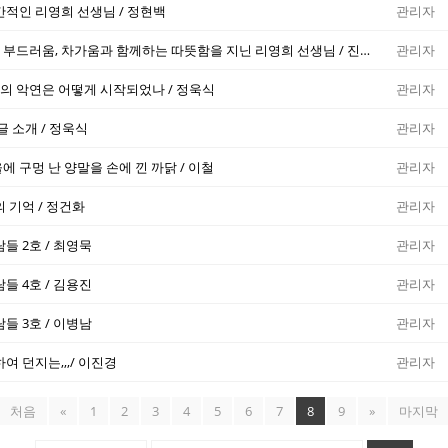
간적인 리영희 선생님 / 정현백
관리자
날카로움과 함께하는 부드러움, 차가움과 함께하는 따뜻함을 지닌 리영희 선생님 / 진영종
관리자
 악연은 어떻게 시작되었나 / 정욱식
관리자
글 소개 / 정욱식
관리자
 구멍 난 양말을 손에 낀 까닭 / 이철
관리자
 기억 / 정건화
관리자
들 2호 / 최영묵
관리자
들 4호 / 김용진
관리자
들 3호 / 이병남
관리자
여 던지는,,,/ 이진경
관리자
처음
«
1
2
3
4
5
6
7
8
9
»
마지막