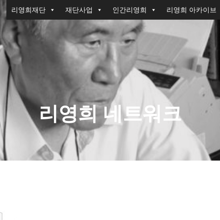
리영희재단
재단사업
인간리영희
리영희 아카이브
리영희 네트워크