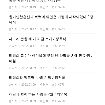
함을 지닌 리영희 선생님 / 진영종
관리자
|
2022.08.19
|
추천 2
|
조회 3766
한미연합훈련과 북핵의 악연은 어떻게 시작되었나 / 정
욱식
관리자
|
2022.08.17
|
추천 0
|
조회 3203
사드에 관한 세 개의 글 소개 / 정욱식
관리자
|
2022.08.17
|
추천 0
|
조회 3529
리영희 교수가 한겨울에 구멍 난 양말을 손에 낀 까닭 /
이철
관리자
|
2022.08.09
|
추천 1
|
조회 4532
리영희와 정도영, 나의 기억 / 정건화
관리자
|
2022.08.09
|
추천 0
|
조회 4278
재단과 함께 하는 사람들 2호 / 최영묵
관리자
|
2022.08.09
|
추천 0
|
조회 4210