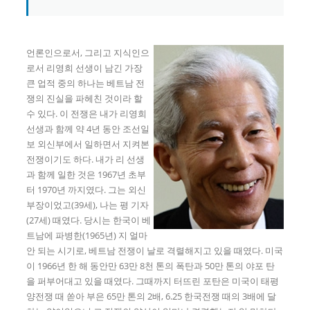
언론인으로서, 그리고 지식인으
로서 리영희 선생이 남긴 가장
큰 업적 중의 하나는 베트남 전
쟁의 진실을 파헤친 것이라 할
수 있다. 이 전쟁은 내가 리영희
선생과 함께 약 4년 동안 조선일
보 외신부에서 일하면서 지켜본
전쟁이기도 하다. 내가 리 선생
과 함께 일한 것은 1967년 초부
터 1970년 까지였다. 그는 외신
부장이었고(39세), 나는 평 기자
(27세) 때였다. 당시는 한국이 베
트남에 파병한(1965년) 지 얼마
안 되는 시기로, 베트남 전쟁이 날로 격렬해지고 있을 때였다. 미국
이 1966년 한 해 동안만 63만 8천 톤의 폭탄과 50만 톤의 야포 탄
을 퍼부어대고 있을 때였다. 그때까지 터뜨린 포탄은 미국이 태평
양전쟁 때 쏟아 부은 65만 톤의 2배, 6.25 한국전쟁 때의 3배에 달