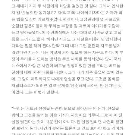
고 새내기 기자 두 사람에게 희망을 걸었던 것 같다. 그래서 입사한
지 일 년 남짓한 동기생 P기자(작고)와 나에게 기자다운 기자가 되
는 법을 열심히 가르쳐주었다. 편견이나 고정관념에 덜 사로잡힌
순결한 젊은이들이라 우리는 부장을 잘 따르며 이야기를 귀담아
듣고 받아들였다. 이 수련과정에서 나는 때때로 시련을 겪고 고달
픔을 느끼기도 했다. 하지만 지금도 그 시절을 떠올리면‘감사합니
다’라는 말을 하게 된다. 만약 그 때 내가 그런 훈련과 지도를 받지
않았다면 지금의 나는 어떻게 되어 있을까 하는 자문도 한다. 이 부
장이 우리를 지도하는 방식은 주로 대화를 통해서였다. 당시 국제
뉴스에서 가장 큰 사건이 베트남 전쟁이었던 만큼 우리는 베트남
전쟁에 대해 자주 대화를 나눴다. 그때 내가 자주 들었던 말이 있는
데, 그 말이 아직까지도 나에게 영향을 주고 있다. 그것은 올바른
저널리스트가 되려면 결코 문제를 ‘단순하게 보아선 안 된다’는 것
이었다. 그는 이렇게 말했다.
“우리는 베트남 전쟁을 단순한 눈으로 보아서는 안 된다. 진실을
밝히고 그것을 알리는 것은 기자의 사명이요 의무다. 그런데 이 진
실을 밝힌다는 것이 쉬운 일이 아니다. 진 실을 알려면 사건의 앞면
만 보면 안 된다. 사건의 뒷면은 물론이고 옆도 보아야 하고 깊이까
지 보아야 한다. 철저하게 전체를 보아야 한다는 말이다. 제일 경계