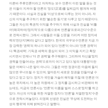
이른바 주류언론이라고 자처하는 보수 언론이 이런 말을 듣는 것
은 이들이 지켜야 할 언론의 ‘정도’(正道)를 일찌감치 팽개쳐 버렸
기 때문이다. 사실과 진실을 ‘이성’으로써 다루는 것이 아니라, 자
신의 이익을 추구하기 위한 ‘불순한 동기’로 다루고 있기 때문이다.
그들은 자신의 특권적 이익을 추구하기 위해 사실과 진실을 ‘비틀
어’(왜곡하여)‘정치적’으로 다룸으로써 언론을‘프로파간다’수준으
로 전락시켰다. 그래서 사람들은 이들 신문을 가리켜 어떤 정치세
력의‘전단지’(삐라) 같다고 말한다. 한국의 극우보수언론은 지금 가
장 강력한 ‘권력’의 하나가 되어 있다.‘언론’이 아니라 ‘언론 권력’이
다.‘특권세력’, 기득권 세력의 중심이 되어 그 이익을 지키고 확장
시키면서 언제나 ‘더 큰 권력’을 추구해왔다. 그리하여 자신을‘정치
권력을 만들어내는 권력’으로까지 여기고 있다.‘밤의 대통령’이란
말은 어쩌다 나온 말이 아니다. 그들은 어떤 정권이든 마음에 들지
않으면 무너뜨릴 수 있으며, 얼마든지 새로운 정권을 만들어낼 수
있다고 믿고 있다. 정치가 국민을 거슬러 해악을 끼칠 때 언론은 더
높은 위치에서, 더 높은 차원에서 그 정치를 감시하고 비판해야 하
는데도, 지금의 언론사는 ‘언론’의 이름을 빌려 스스로‘정치’를 하고
있다. 자신의 이익을 위한 저열한 정치다.‘언론’을 저열한‘정치’수준
으로 전락시켜놓았다. 리영희 선생은 진실은 ‘우상에 도전하는 이
성의 행위’에 의해 밝혀진다고 말했다.