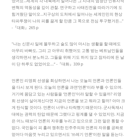
었어요...세계의 각 대륙에서 일어나는 그 시대의 엄청난 인류사적
변혁의 역동성을 깊이 관찰. 연구하고 사태진전을 따라가기에 도
힘겨웠단 말이오...지구상의 도처에서 일어나는 세계인민의 현상
타파투쟁이 나의 피를 끓게 할 만큼 그 쪽으로 전심 투구했거든...”
-『대화』265 p
"나는 신문사 일에 몰두하고 술도 많이 마시는 생활을 할 때에도
아무리 바빠도, 그리 고 아무리 취했어도 고통 받는 베트남인들을
생각하면서 분노하고, 그들을 위해 기도 하지 않고 잠자리에 든 날
이 단 하루도 없었어요....“ -『대화』339 p
언론인 리영희 선생을 회상하면서 나는 오늘의 언론과 언론인들
을 다시 보게 된다. 오늘의 언론을 과연‘언론’이라 부를 수 있으며.
거기에 몸담고 있는 사람들을 ‘언론인’이라 말할 수 있을까? 리영
희 선생이 살아계신다면 지금의 언론을 보고 뭐라고 할까? 아마 크
게 탄식할 것이다. 언론이 너무나 타락했기 때문이다. 군사독재시
대에는 권력의 탄압 때문에 그랬다고 핑계를 댈 수 있었지만, 지금
은 어느 때보다 언론의 자유를 누리고 있으므로 그런 말은 통할 수
없다. 국민들이 피 흘려 쟁취한 민주주의와 언론의 자유를 공짜로
얻어다 마음껏 누리고 있으면서도 ‘쓰레기 언론’이란 말을 듣는다.