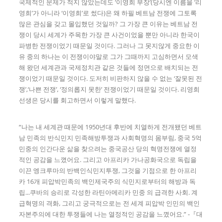
국제적인 문제가 적지 않았는데도 ‘이영희 부장’(당시엔 이름을 ‘리
영희’가 아니라 ‘이영희’로 썼다)은 왜 하필 베트남 전쟁에 그토록
많은 관심을 갖고 몰입했던 것일까? 그 가장 큰 이유는 베트남 전
쟁이 당시 세계가 주목한 가장 큰 사건이었을 뿐만 아니라 한국이
파병한 전쟁이었기 때문일 것이다. 그러나 그 못지않게 중요한 이
유 중의 하나는 이 전쟁이야말로 그가 그때까지 고심하면서 모색
해 왔던 세계관과 국제정치관 같은 것들에 정면으로 배치되는 전
쟁이었기 때문일 것이다. 도저히 비판하지 않을 수 없는 ‘잘못된 전
쟁’,‘나쁜 전쟁’, ‘정의롭지 못한’ 전쟁이었기 때문일 것이다. 리영희
선생은 당시를 회고하면서 이렇게 말했다.
“나는 내 세계관 때문에 1950년대 후반에 치열하게 전개됐던 베트
남 민족의 반식민지 민족해방투쟁과 사회혁명의 몸부림, 중국 5억
민중의 인간다운 삶을 찾으려는 중국공산 당의 혁명전쟁에 열정
적인 공감을 느꼈어요. 그리고 아프리카 가나공화국으로 독립을
이끈 엥크루마의 반백인식민지투쟁, 그것을 기점으로 한 아프리
카 16개 피압박민족의 백인제국주의 식민지로부터의 해방과 독
립...쿠바의 승리로 각성한 라틴아메리카 민중 의 급격한 사회. 계
급혁명의 격화, 그리고 궁극적으로는 전 세계 피압박 인민의 백인
자본주의에 대한 투쟁들에 나는 열정적인 공감을 느꼈어요.” -『대