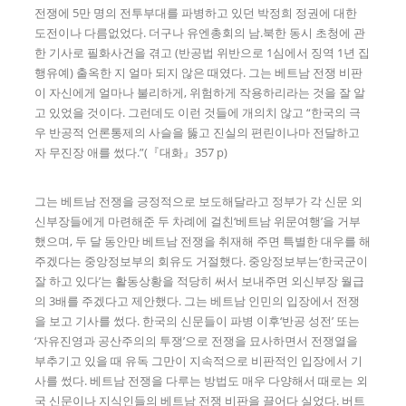
전쟁에 5만 명의 전투부대를 파병하고 있던 박정희 정권에 대한
도전이나 다름없었다. 더구나 유엔총회의 남.북한 동시 초청에 관
한 기사로 필화사건을 겪고 (반공법 위반으로 1심에서 징역 1년 집
행유예) 출옥한 지 얼마 되지 않은 때였다. 그는 베트남 전쟁 비판
이 자신에게 얼마나 불리하게, 위험하게 작용하리라는 것을 잘 알
고 있었을 것이다. 그런데도 이런 것들에 개의치 않고 “한국의 극
우 반공적 언론통제의 사슬을 뚫고 진실의 편린이나마 전달하고
자 무진장 애를 썼다.”(『대화』357 p)
그는 베트남 전쟁을 긍정적으로 보도해달라고 정부가 각 신문 외
신부장들에게 마련해준 두 차례에 걸친‘베트남 위문여행’을 거부
했으며, 두 달 동안만 베트남 전쟁을 취재해 주면 특별한 대우를 해
주겠다는 중앙정보부의 회유도 거절했다. 중앙정보부는‘한국군이
잘 하고 있다’는 활동상황을 적당히 써서 보내주면 외신부장 월급
의 3배를 주겠다고 제안했다. 그는 베트남 인민의 입장에서 전쟁
을 보고 기사를 썼다. 한국의 신문들이 파병 이후‘반공 성전’ 또는
‘자유진영과 공산주의의 투쟁’으로 전쟁을 묘사하면서 전쟁열을
부추기고 있을 때 유독 그만이 지속적으로 비판적인 입장에서 기
사를 썼다. 베트남 전쟁을 다루는 방법도 매우 다양해서 때로는 외
국 신문이나 지식인들의 베트남 전쟁 비판을 끌어다 실었다. 버트