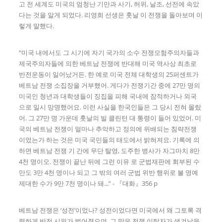
고 전 세계도 미국의 엄청난 기만과 사기, 허위, 날조, 선전에 속았
다는 것을 알게 되었다. 리영희 선생은 훗날 이 전쟁을 돌아보며 이
렇게 말했다.
“미국 내에서도 그 시기에 자기 국가의 소수 전쟁모험주의자들과
제국주의자들에 의한 베트남 전쟁에 반대해 미국 역사상 최초로
반전운동이 일어났거든. 한 예로 미국 전체 대학생의 25퍼센트가
베트남 전쟁 소집장을 거부했어. 게다가 전쟁기간 중에 27만 명의
미국인 청년과 대학생들이 징집을 피해 국내에 잠적하거나 외국
으로 일시 망명했어요. 이런 사실을 한국인들은 그 당시 전혀 몰랐
어. 그 27만 명 가운데 훗날의 빌 클린턴 대 통령이 들어 있었어. 미
국의 베트남 전쟁이 얼마나 추악하고 정의에 위배되는 침략전쟁
이었는가 하는 것은 미국 국민들의 태도에서 밝혀져요. 기록에 의
하면 베트남 전쟁 기 간에 무단 탈영, 도주한 병사가 자그마치 8만
4천 명이오. 전쟁이 끝난 뒤에 그런 이유 로 군법재판에 회부된 수
만도 3만 4천 명이나 되고 그 밖의 여러 군법 위반 행위로 불 명예
제대한 수가 9만 7천 명이나 돼...” - 『대화』356 p
베트남 전쟁은 ‘성전’이었나? 성전이었다면 미국에서 왜 그토록 격
렬하게 반전 시위가 벌어졌으며, 그 많은 전쟁 이탈자가 생겨났을