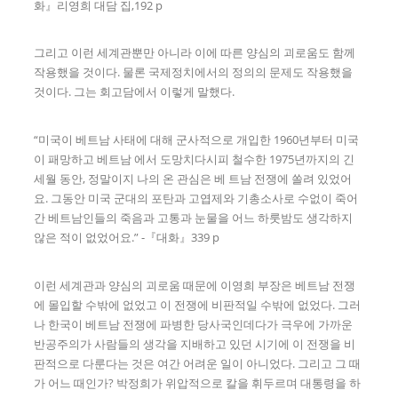
화』리영희 대담 집,192 p
그리고 이런 세계관뿐만 아니라 이에 따른 양심의 괴로움도 함께
작용했을 것이다. 물론 국제정치에서의 정의의 문제도 작용했을
것이다. 그는 회고담에서 이렇게 말했다.
“미국이 베트남 사태에 대해 군사적으로 개입한 1960년부터 미국
이 패망하고 베트남 에서 도망치다시피 철수한 1975년까지의 긴
세월 동안, 정말이지 나의 온 관심은 베 트남 전쟁에 쏠려 있었어
요. 그동안 미국 군대의 포탄과 고엽제와 기총소사로 수없이 죽어
간 베트남인들의 죽음과 고통과 눈물을 어느 하룻밤도 생각하지
않은 적이 없었어요.” -『대화』339 p
이런 세계관과 양심의 괴로움 때문에 이영희 부장은 베트남 전쟁
에 몰입할 수밖에 없었고 이 전쟁에 비판적일 수밖에 없었다. 그러
나 한국이 베트남 전쟁에 파병한 당사국인데다가 극우에 가까운
반공주의가 사람들의 생각을 지배하고 있던 시기에 이 전쟁을 비
판적으로 다룬다는 것은 여간 어려운 일이 아니었다. 그리고 그 때
가 어느 때인가? 박정희가 위압적으로 칼을 휘두르며 대통령을 하