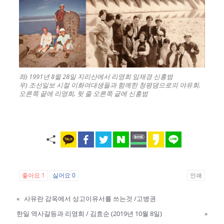
좌) 1991년 8윌 28일 지리산에서 리영희 임재경 신홍범
우) 조선일보 시절 이화여대생들과 함께한 청평댐으로의 야유회.
오른쪽 끝에 리영희, 뒷 줄 오른쪽 긑에 신홍범
좋아요
1
싫어요
0
인쇄
«
사유란 감옥에서 상고이유서를 쓰는것 /고병권
한일 역사갈등과 리영희 / 김효순 (2019년 10월 8일)
»