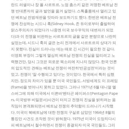
란드 러셀이나 장 폴 사르트르, 노엄 촘스키 같은 저명한 베트남 전
쟁 반대론자의 글과 발언을 옮겨 실었다. 스톡홀름에서 열리고 있
던 베트남 전범재판을 잇따라 보도하기도 했다. 한번은 베트남 전
쟁에 찬성하는 시드니 훅(Sidney Hook, 존 듀이로부터 출발하여
맑스주의자가 되었다가 나중엔 미국 보수우익의 대변자가 되었
다)과 이 전쟁을 비판하는 사르트르의 글을 같은 분량으로 나란히
실었는데, 시드니 훅의 글은 논리 전개에서 사르트르의 상대가 되
지 못했다. 진실이 드러나는 데는 때로 긴 시간이 필요한 것 같다.
이영희 부장이 그렇게 열심히 베트남 전쟁의 진실을 알리려고 노
력했건만, 당시 그것은 외로운 목소리에 지나지 않았다. 한국 언론
의 압도적인 견해는 베트남 전쟁이 여전히‘반공성전’이라는 것이
었고, 전쟁이 ‘잘 수행되고 있다’는 것이었다. 한국에서 특히 심했
지만, 정도의 차이가 있을 뿐 미국 국민들도, 서방세계도 이 프레임
(frame)을 벗어나지 못하고 있었다. 그러나 1971년 6월 대니얼 엘
스버그에 의해 미국에서 이른바‘펜타곤 페이퍼스’(Pentagon Pape
rs, 미국방부 비밀문서)사건이 터지고 전쟁의 진실을 밝히려는 움
직임이 본격화되면서 베트남 전쟁의 추악함이 드러나기 시작했
다. 미국이 북베트남에 대한 전쟁의 구실로 삼았던 1964년 8월의
통킹만 사건도 조작된 것이 밝혀졌다. 1975년 미국이 도망치다시
피 베트남에서 철수하면서 전쟁이 종결되자 미국 국민들도, 그리