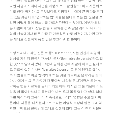
이 여전히 유효한 것이다. 그리고 때때로 리영희 선생이 살아 계신
다면 지금의 사태나 사건을 어떻게 보고 발언할까? 하고 자문해보
기도 한다. 하지만, 그 무엇보다도 지금까지 나에게 큰 영향을 끼치
고 있는 것은 바로 ‘생각하는 법’, 사물을 올바로 보는 법, 진실을 보
려면 어떻게 해야 하느냐를 가르쳐주었다는 것이다. 어부가 되려
는 사람에게 ‘고기 잡는 법’을 가르쳐준 것과 같을 것이다. 내가 리
영희 선생에게서 배운 가장 큰 가르침은 바로 이것이다. 다만 그것
을 제대로 실천하지 못한 것을 부끄러워 할 뿐이다.
프랑스의 대표적인 신문 르 몽드(Le Monde)지는 언젠가 리영희
선생을 가리켜 한국의 “사상의 은사”(le maître de pensée)라고 말
한 것으로 알려져 있다. 그런데 임재경 선배의 말에 따르면 실제로
르 몽드에 실린 기사엔 'le maître à penser'로 되어 있다고 했다.
즉 사람들로 하여금 ‘생각하게 하는 것을 가르쳐준 은사’라는 뜻이
다. 나에게는 그 두 가지가 다 맞아서 ‘사상의 은사’이면서 또한 ‘생
각하는 법을 가르쳐준 은사’이기도 하다. 하지만 그 둘 가운데 어느
말을 더 좋아하느냐고 묻는다면 나는 후자 쪽을 택하고 싶다. 왜냐
하면 아직까지 그쪽이 더 지속적으로 나에게 영향을 주고 있기 때
문이다. 사물을 ‘다차원적으로’보라는 이영희 부장의 말은 그의 역
저인 『베트남 전쟁』에 그대로 실현돼 있다. 그는 이 책의 서문에