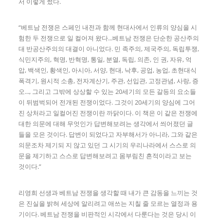
서 이렇게 썼다.
“베트남 전쟁은 스페인 내전과 함께 현대사에서 인류의 양심을 시
험한 두 전쟁으로 일 컬어져 왔다...베트남 전쟁은 단순한 공산주의
대 반공산주의의 대결이 아니었다. 민 족주의, 제국주의, 독립투쟁,
식민지주의, 혁명, 반혁명, 통일, 분열, 독립, 의존, 인 권, 자유, 억
압, 백색인, 황색인, 아시아, 서양, 현대, 낙후, 공업, 농업, 초현대식
폭격기, 원시적 소총, 전자계산기, 주관, 선입관, 고정관념, 사랑, 증
오..., 그리고 그밖에 상상할 수 있는 20세기의 모든 갈등의 요소들
이 뒤범벅되어 전개된 전쟁이었다. 그것이 20세기의 양심에 그어
진 상처라고 일컬어진 전쟁이란 까닭이다. 이 책은 이 같은 전쟁에
대한 의문에 대해 무엇인가 답변해보려는 생각에서 씌어졌던 글
들을 모은 것이다. 답변이 되었다고 자부해서가 아니라, 그와 같은
의문조차 제기되 지 않고 있던 그 시기의 우리나라에서 스스로 의
문을 제기하고 스스로 답변해보려고 몸부림친 흔적이라고 보는
것이다.”
리영희 선생과 베트남 전쟁을 생각할 때 내가 큰 감동을 느끼는 것
은 진실을 밝혀 세상에 알리려고 애쓰는 지칠 줄 모르는 열정과 용
기이다. 베트남 전쟁을 비판적인 시각에서 다룬다는 것은 당시 이