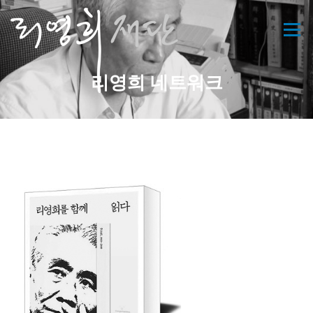
콘
텐
메뉴
츠
로
바
리영희 네트워크
로
가
기