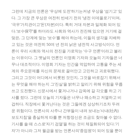
그런데 지금의 언론은 ‘우상에 도전’하기는커녕 우상을 ‘섬기고’ 있
다. 그 가장 큰 우상은 여전히 반세기 전의 ‘냉전 이데올로기’이며,
‘극우’가치관이고‘돈’(자본)이다. 특히 거대 자본과 일체화 되어 있
다.‘보수保守’를 하더라도 사회와 역사가 전진해 있으면 거기에 걸
맞은, 그 단계에 맞는 ‘보수’를 해야 하는데, 이들의 생각을 지배하
고 있는 것은 여전히 50여 년 전의 낡은 냉전적 사고방식이다. 언
론이 우리 사회와 역사의 전진을 가로막는 ‘수구 언론’이라고 불리
는 이유이다. 그 옛날의 언론인 이영희 기자와 오늘의 기자들은 너
무나 대조적이다. 이영희 기자는 인간을 억압하며 고통을 주는 세
계의 주요문제를 자신의 문제로 끌어안고 고민하고 괴로워했다.
그리고 그것이 어디에서 비롯된 것인지, 그것을 바로잡기 위해서
는 무엇을 해야 하는지 그‘진실’을 밝히고 알리기 위해 위험을 무릅
쓰고 도전했다. 신문사에서 쫓겨나거나 감옥에 갈 각오를 하고 기
사를 썼다. 그런데 오늘의 기자들은 너무나 왜소하고 저열하고 비
겁하다. 직장에서 쫓겨난다는 것은 그들에겐 상상하기조차 두려
운 위험이다. 언론사의 사주나 간부들이 내려 보내는‘사내(社內)
보도지침’을 충실하게 따를 뿐 저항정신은 조금도 찾아볼 수 없다.
기사를 쓸 때 스스로‘자기 검열’을 하는 것이 체질화되어 있다.‘기
자’가 아니라 그저 월급을 받는 언론사의‘종업원’이 되어 있을 뿐이