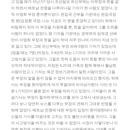
고 있을 때가 아닌가? 당시 조선일보 외신부에는 이부장과 뜻을 같
이 하면서 베트남 전쟁을 다루어나갈 기자가 한 사람도 없었다. 오
직 이영희 부장 혼자뿐이었다. 편집국 간부들 가운데는 편집국장
한 분(김경환 국장, 나는 지금도 이 분을 존경하고 있다)이 뒤에서
버팀목이 되어 이 부장을 지원해줄 뿐, 뜻을 같이하여 그를 도와줄
사람이 하나도 없었다. 평 기자들 가운데는 경제부의 임재경 선배
만이 이영희 부장과 뜻을 같이 하여 자주 만나며 가까이 지낸 것으
로 알고 있다. 그때 외신부에는 부장 외에 6명의 기자가 있었는데
(많을 때는 7명) J차장도, 3-4년차 되는 L기자도 극우에 가까운 사
고방식을 갖고 있었다. 그들은 전혀 도움이 되지 못할 뿐만 아니라
오히려 적대적이었다. 차장은 6.25 때 가족과 함께 북에서 월남한
사람이었고, L 기자는 육군 정보기관에서 일한 사람이었다. 그들
은 부장의 말을 듣지 않을 수 없어 마지못해 따라오긴 했지만, 뒤에
서는 부장을 못마땅하게 여겨 투덜대며 비아냥거렸다. 다만 또 다
른 L기자만이 불평 없이 부장을 따라가고 있었다. 기자들이 쓴 해
설기사는 부장이 철저하게‘데스크’를 보아 고쳐서 내보냈는데, 그
러다 보니 당연히 뉴스를 다루는 부장의 견해가 그대로 반영될 수
밖에 없었다. 베트남 전쟁에 대한 부장의 입장이 못마땅한데다 자
신들의 기사를 마음대로 고치는 것도 불만스러웠을 것이다. 그들
의 사고방식을 바꾸는 것은 바랄 수 없었다. 사정이 이렇다보니 이
영희 부장은 이른바 시니어 기자라는 사람들에게는 기대를 거두