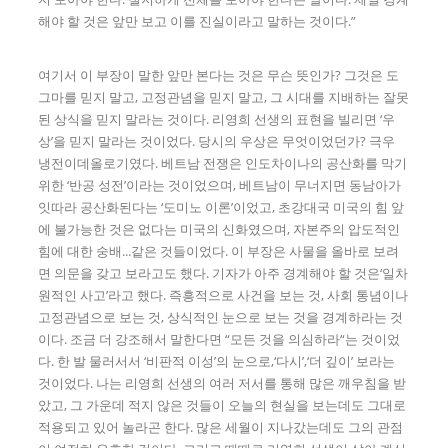
해야 할 것은 앞만 보고 이를 진실이라고 말하는 것이다.”
여기서 이 부장이 말한 앞만 본다는 것은 무슨 뜻인가? 그것은 도
그마를 믿지 말고, 고정관념을 믿지 말고, 그 시대를 지배하는 잘못
된 상식을 믿지 말라는 것이다. 리영희 선생의 표현을 빌리면 ‘우
상’을 믿지 말라는 것이었다. 당시의 우상은 무엇이었던가? 극우
냉전이데올로기였다. 베트남 전쟁은 인도차이나의 공산화를 막기
위한 ‘반공 성전’이라는 것이었으며, 베트남이 무너지면 동남아가
잇따라 공산화된다는 ‘도미노 이론’이었고, 초강대국 미국의 힘 앞
에 불가능한 것은 없다는 미국의 신화였으며, 자본주의 압도적인
힘에 대한 숭배...같은 것들이었다. 이 부장은 사물을 올바로 보려
면 의문을 갖고 보라고도 했다. 기자가 아주 경계해야 할 것은‘일차
원적인 사고’라고 했다. 즉흥적으로 사건을 보는 것, 사회 통념이나
고정관념으로 보는 것, 상식적인 눈으로 보는 것을 경계하라는 것
이다. 조금 더 강조해서 말한다면 “모든 것을 의심하라“는 것이었
다. 한 발 물러서서 ‘비판적 이성’의 눈으로,‘다시’,‘더 깊이’ 보라는
것이었다. 나는 리영희 선생의 여러 저서를 통해 많은 깨우침을 받
았고, 그 가운데 적지 않은 것들이 오늘의 현실을 보는데도 그대로
적용되고 있어 놀라곤 한다. 많은 세월이 지나갔는데도 그의 관점