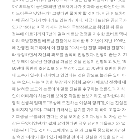
까? 베트남이 공산화되면 인도차이나가 잇따라 공산화된다는 도
미노이론은 맞았는가? 그렇다면 물어야 할 것이다. 지금 인도차이
나에 공산국가가 하나라도 있는가? 아니, 지금 베트남은 공산국가
인가? 1961년 미국 케네디 정부의 국방장관으로 취임한 뒤 존슨
정부에 이르기까지 7년에 걸쳐 베트남 전쟁을 지휘한 로버트 맥나
마라 국방장관은 베트남 전쟁에서 패배한 뒤 21년이 지난 1996년
에 간행된 회고록에서 이 전쟁을 “수치스런 전쟁. 패배한 전쟁”이
라 규정하면서 자신의 과오를 솔직히 인정했다. 전쟁이 끝난 지 21
년 뒤에야 잘못된 전쟁임을 깨달은 것을 전쟁이 진행되고 있던 19
60년대 중반의 조선일보 외신부장이, 그리고 70년대 초반의 한양
대 교수가 일찍이 간파하고 있었다는 것은 참으로 놀라운 일이 아
닐 수 없다. 나는 ‘이영희 부장’과 ‘리영희 교수’가 베트남 전쟁에 대
해 밝혀준 보도와 논문이야 말로 진실을 추구하는 언론인과 지식
인이 어떠해야 하는가를 보여준 탁월한 본보기라고 생각한다. 리
영희 선생의 말대로 “우상에 도전하는 이성의 행위”없이는 진실은
밝혀지지 않으며, 그러기 위해서는 용기를 가져야 하며 고통과 자
기희생을 무릅써야 한다는 것을 보여준 것이다. 당시의 가장 큰 우
상은 무엇이었던가? 짧게 요약한다면 극우 냉전이데올로기와 ‘절
대화된 미국’일 것이다. 그에게‘진실’은 왜 그토록 중요했던가? ‘진
실’속엔 ‘미래’가 들어 있기 때문일 것이다. 진실은 거짓을 드러내