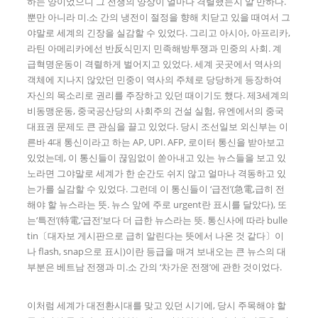
하는 양이었으니 그 전쟁의 양상이 얼마나 격렬했는지 알 만하다.
뿐만 아니라 미.소 간의 냉전이 절정을 향해 치닫고 있을 때여서 그
야말로 세계의 긴장을 실감할 수 있었다. 그리고 아시아, 아프리카,
라틴 아메리카에선 반反식민지 민족해방투쟁과 민중의 사회. 계
급혁명운동이 격렬하게 벌어지고 있었다. 세계 곳곳에서 역사의
객체에 지나지 않았던 민중이 역사의 주체로 당당하게 등장하여
자신의 목소리로 권리를 주장하고 있던 때이기도 했다. 제3세계의
비동맹운동, 중국공산당의 사회주의 건설 실험, 유엔에서의 중국
대표권 문제도 큰 관심을 끌고 있었다. 당시 조선일보 외신부는 이
른바 4대 통신이라고 하는 AP, UPI. AFP, 로이터 통신을 받아보고
있었는데, 이 통신들이 끊임없이 쏟아내고 있는 뉴스들을 보고 있
노라면 그야말로 세계가 한 순간도 쉬지 않고 얼마나 격동하고 있
는가를 실감할 수 있었다. 그런데 이 통신들이 ‘급전’(急電,급히 전
해야 할 뉴스라는 뜻. 뉴스 앞에 주로 urgent란 표시를 달았다), 또
는‘특전’(特電,‘급전’보다 더 급한 뉴스라는 뜻. 통신사에 따라 bulle
tin〔대자보 게시판으로 급히 알린다는 뜻에서 나온 것 같다〕이
나 flash, snap으로 표시)이란 등급을 매겨 보내오는 큰 뉴스의 대
부분은 베트남 전쟁과 미.소 간의 ‘차가운 전쟁’에 관한 것이었다.
이처럼 세계가 대전환시대를 맞고 있던 시기에, 당시 주목해야 할