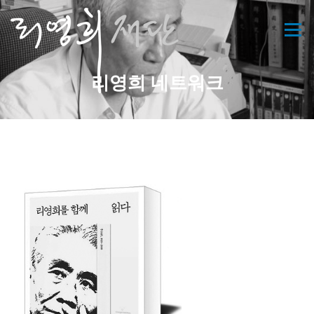
콘
텐
메뉴
츠
로
바
리영희 네트워크
로
가
기