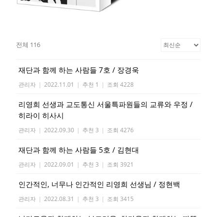
전체 116
재단과 함께 하는 사람들 7호 / 장경욱
관리자
|
2022.11.01
|
추천 1
|
조회 4228
리영희 선생과 교도통신 서울특파원들의 교류와 우정 /
히라이 히사시
관리자
|
2022.09.30
|
추천 3
|
조회 4276
재단과 함께 하는 사람들 5호 / 김현대
관리자
|
2022.09.01
|
추천 3
|
조회 3921
인간적인, 너무나 인간적인 리영희 선생님 / 정현백
관리자
|
2022.08.31
|
추천 3
|
조회 3415