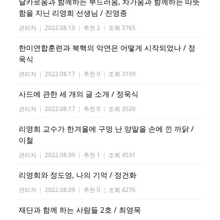
날카로움과 함께하는 부드러움, 차가움과 함께하는 따뜻
함을 지닌 리영희 선생님 / 진영종
관리자
|
2022.08.19
|
추천 2
|
조회 3765
한미연합훈련과 북핵의 악연은 어떻게 시작되었나 / 정
욱식
관리자
|
2022.08.17
|
추천 0
|
조회 3199
사드에 관한 세 개의 글 소개 / 정욱식
관리자
|
2022.08.17
|
추천 0
|
조회 3526
리영희 교수가 한겨울에 구멍 난 양말을 손에 낀 까닭 /
이철
관리자
|
2022.08.09
|
추천 1
|
조회 4531
리영희와 정도영, 나의 기억 / 정건화
관리자
|
2022.08.09
|
추천 0
|
조회 4276
재단과 함께 하는 사람들 2호 / 최영묵