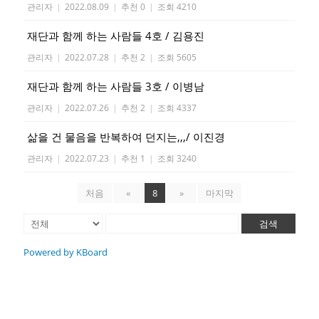
관리자
|
2022.08.09
|
추천 0
|
조회 4210
재단과 함께 하는 사람들 4호 / 김용진
관리자
|
2022.07.28
|
추천 2
|
조회 5605
재단과 함께 하는 사람들 3호 / 이병남
관리자
|
2022.07.26
|
추천 2
|
조회 4337
삶을 건 물음을 반복하여 던지는,,,/ 이진경
관리자
|
2022.07.23
|
추천 1
|
조회 3240
처음
«
8
»
마지막
검색
Powered by KBoard