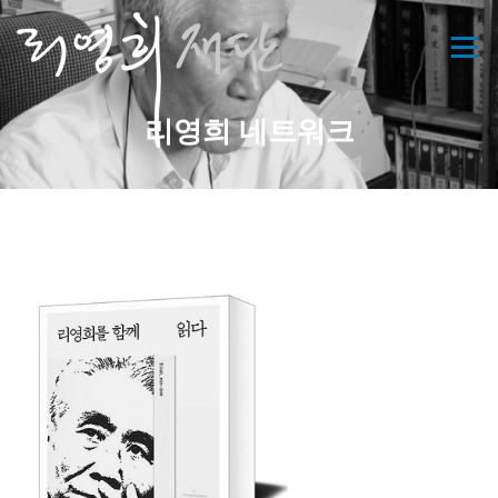
콘
텐
메뉴
츠
로
바
리영희 네트워크
로
가
기