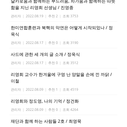
날카로움과 함께하는 부드러움, 차가움과 함께하는 따뜻
함을 지닌 리영희 선생님 / 진영종
관리자
|
2022.08.19
|
추천 2
|
조회 3753
한미연합훈련과 북핵의 악연은 어떻게 시작되었나 / 정
욱식
관리자
|
2022.08.17
|
추천 0
|
조회 3190
사드에 관한 세 개의 글 소개 / 정욱식
관리자
|
2022.08.17
|
추천 0
|
조회 3512
리영희 교수가 한겨울에 구멍 난 양말을 손에 낀 까닭 /
이철
관리자
|
2022.08.09
|
추천 1
|
조회 4519
리영희와 정도영, 나의 기억 / 정건화
관리자
|
2022.08.09
|
추천 0
|
조회 4264
재단과 함께 하는 사람들 2호 / 최영묵