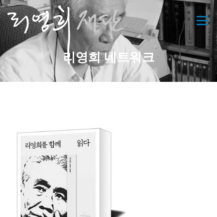
콘
텐
메뉴
츠
로
바
리영희 네트워크
로
가
기