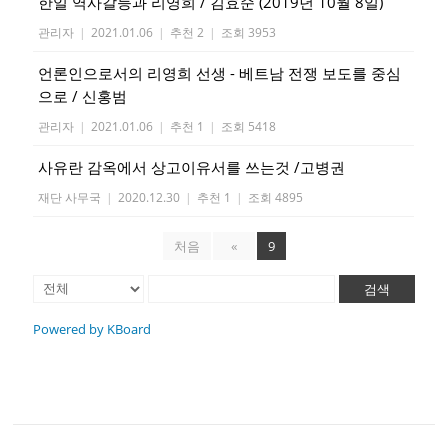
한일 역사갈등과 리영희 / 김효순 (2019년 10월 8일)
관리자
|
2021.01.06
|
추천 2
|
조회 3953
언론인으로서의 리영희 선생 - 베트남 전쟁 보도를 중심
으로 / 신홍범
관리자
|
2021.01.06
|
추천 1
|
조회 5418
사유란 감옥에서 상고이유서를 쓰는것 /고병권
재단 사무국
|
2020.12.30
|
추천 1
|
조회 4895
처음
«
9
검색
Powered by KBoard