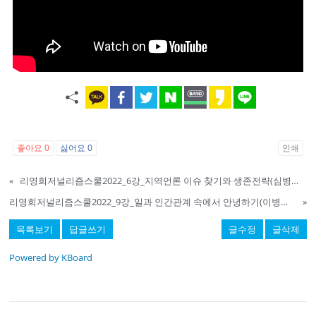
좋아요
0
싫어요
0
인쇄
«
리영희저널리즘스쿨2022_6강_지역언론 이슈 찾기와 생존전략(심병철) 2부
리영희저널리즘스쿨2022_9강_일과 인간관계 속에서 안녕하기(이병남) 2부
»
목록보기
답글쓰기
글수정
글삭제
Powered by KBoard