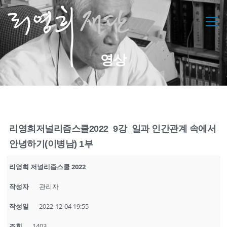
콘
텐
메뉴
츠
로
바
영상
로
가
기
리영희저널리즘스쿨2022_9강_일과 인간관계 속에서
안녕하기(이병남) 1부
리영희 저널리즘스쿨 2022
작성자
관리자
작성일
2022-12-04 19:55
조회
1403