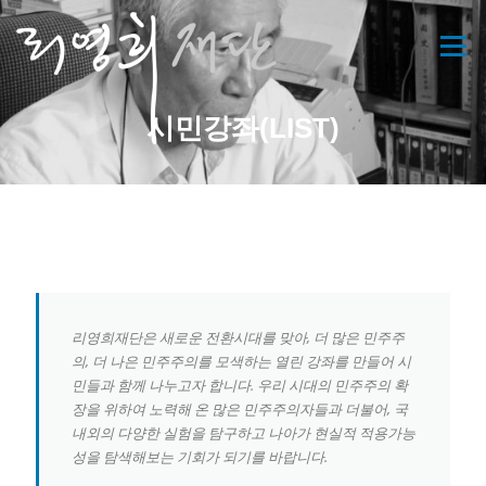
콘
텐
메뉴
츠
로
바
시민강좌(LIST)
로
가
기
리영희재단은 새로운 전환시대를 맞아, 더 많은 민주주
의, 더 나은 민주주의를 모색하는 열린 강좌를 만들어 시
민들과 함께 나누고자 합니다. 우리 시대의 민주주의 확
장을 위하여 노력해 온 많은 민주주의자들과 더불어, 국
내외의 다양한 실험을 탐구하고 나아가 현실적 적용가능
성을 탐색해보는 기회가 되기를 바랍니다.