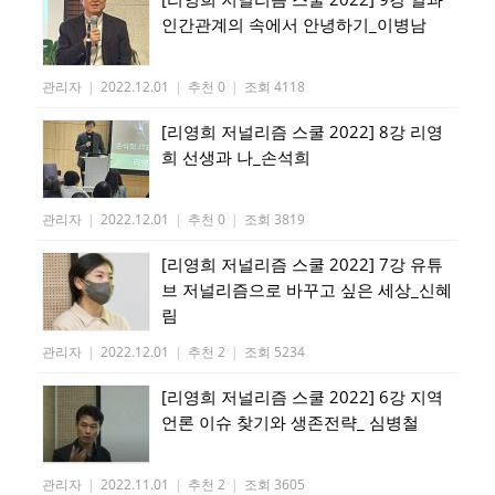
인간관계의 속에서 안녕하기_이병남
관리자
|
2022.12.01
|
추천 0
|
조회 4118
[리영희 저널리즘 스쿨 2022] 8강 리영
희 선생과 나_손석희
관리자
|
2022.12.01
|
추천 0
|
조회 3819
[리영희 저널리즘 스쿨 2022] 7강 유튜
브 저널리즘으로 바꾸고 싶은 세상_신혜
림
관리자
|
2022.12.01
|
추천 2
|
조회 5234
[리영희 저널리즘 스쿨 2022] 6강 지역
언론 이슈 찾기와 생존전략_ 심병철
관리자
|
2022.11.01
|
추천 2
|
조회 3605