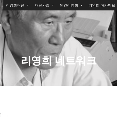
리영희재단
재단사업
인간리영희
리영희 아카이브
리영희 네트워크