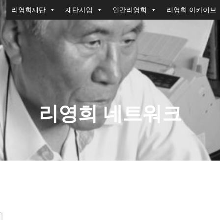
리영희재단
재단사업
인간리영희
리영희 아카이브
리영희 네트워크