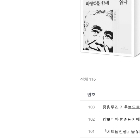
전체 116
번호
103
종횡무진 기후보도로 
102
캄보디아 범죄단지에서
101
『베트남전쟁』을 읽어