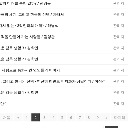
팔의 미래를 훔친 걸까? / 전명윤
관리자
극의 세계, 그리고 한국의 선택 / 차태서
관리자
시 읽는 <8억인과의 대화> / 하남석
관리자
적을 만들어 가는 사람들 / 김영환
관리자
 감옥 생활 3 / 김학민
관리자
 감옥 생활 2 / 김학민
관리자
의 사랑으로 승화시킨 연인들의 이야기
관리자
 그리고 한국의 선택 - 여전히 한반도 비핵화가 정답이다 / 이삼성
관리자
 감옥 생활 1 / 김학민
관리자
김만수
관리자
처음
«
1
2
3
4
5
6
7
8
9
»
마지막