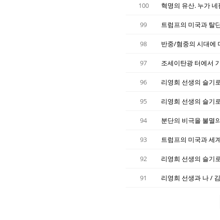
100
혁명의 유산. 누가 네
99
트럼프의 미국과 탈단
98
반중/혐중의 시대에 다
97
조세이탄광 터에서 기
96
리영희 선생의 슬기로운
95
리영희 선생의 슬기로운
94
분단의 비극을 불멸
93
트럼프의 미국과 세계,
92
리영희 선생의 슬기로운
91
리영희 선생과 나 / 