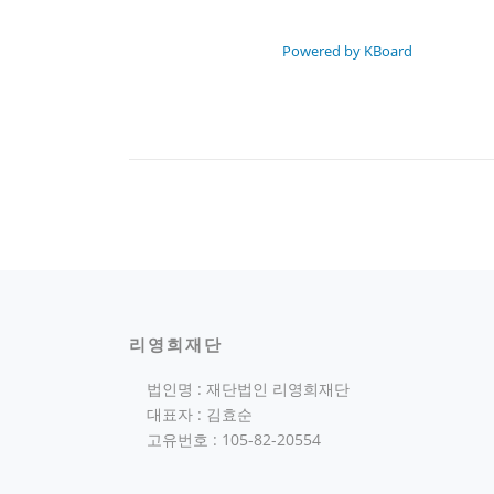
Powered by KBoard
리영희재단
법인명 : 재단법인 리영희재단
대표자 : 김효순
고유번호 : 105-82-20554