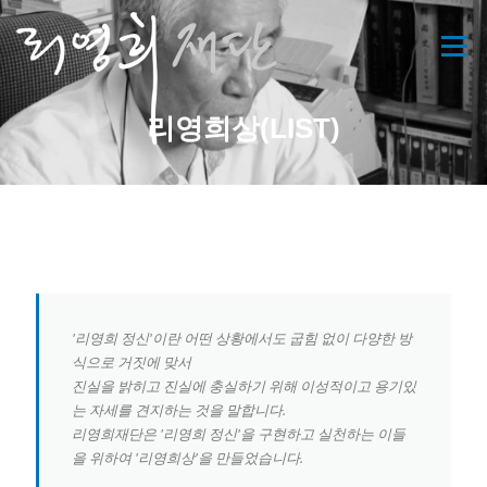
콘
텐
메뉴
츠
로
바
리영희상(LIST)
로
가
기
'리영희 정신'이란 어떤 상황에서도 굽힘 없이 다양한 방
식으로 거짓에 맞서
진실을 밝히고 진실에 충실하기 위해 이성적이고 용기있
는 자세를 견지하는 것을 말합니다.
리영희재단은 '리영희 정신'을 구현하고 실천하는 이들
을 위하여 '리영희상'을 만들었습니다.