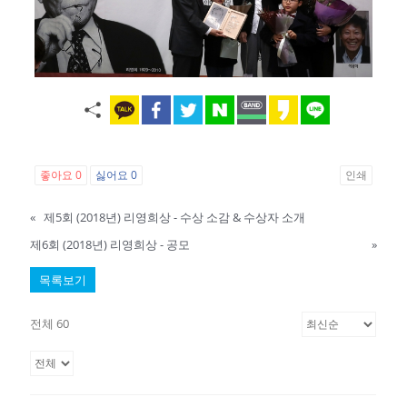
좋아요
0
싫어요
0
인쇄
«
제5회 (2018년) 리영희상 - 수상 소감 & 수상자 소개
제6회 (2018년) 리영희상 - 공모
»
목록보기
전체 60