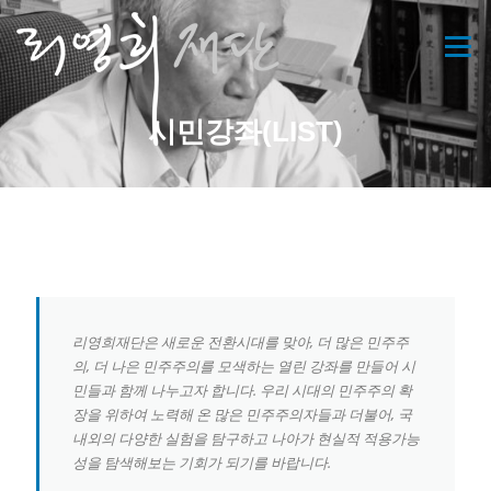
콘
텐
메뉴
츠
로
바
시민강좌(LIST)
로
가
기
리영희재단은 새로운 전환시대를 맞아, 더 많은 민주주
의, 더 나은 민주주의를 모색하는 열린 강좌를 만들어 시
민들과 함께 나누고자 합니다. 우리 시대의 민주주의 확
장을 위하여 노력해 온 많은 민주주의자들과 더불어, 국
내외의 다양한 실험을 탐구하고 나아가 현실적 적용가능
성을 탐색해보는 기회가 되기를 바랍니다.