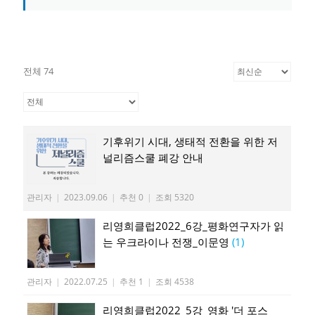
전체 74
기후위기 시대, 생태적 전환을 위한 저
널리즘스쿨 폐강 안내
관리자
|
2023.09.06
|
추천 0
|
조회 5320
리영희클럽2022_6강_평화연구자가 읽
는 우크라이나 전쟁_이문영
(1)
관리자
|
2022.07.25
|
추천 1
|
조회 4538
리영희클럽2022_5강_영화 '더 포스