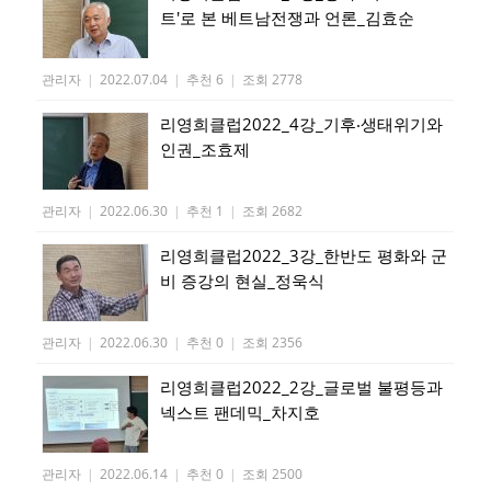
트'로 본 베트남전쟁과 언론_김효순
관리자
|
2022.07.04
|
추천 6
|
조회 2778
리영희클럽2022_4강_기후‧생태위기와
인권_조효제
관리자
|
2022.06.30
|
추천 1
|
조회 2682
리영희클럽2022_3강_한반도 평화와 군
비 증강의 현실_정욱식
관리자
|
2022.06.30
|
추천 0
|
조회 2356
리영희클럽2022_2강_글로벌 불평등과
넥스트 팬데믹_차지호
관리자
|
2022.06.14
|
추천 0
|
조회 2500