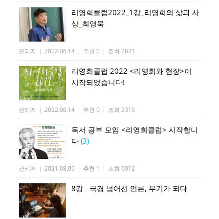
리영희클럽2022_1강_리영희의 삶과 사
상_최영묵
관리자
|
2022.06.14
|
추천 0
|
조회 2821
리영희클럽 2022 <리영희와 현장>이
시작되었습니다!
관리자
|
2022.06.14
|
추천 0
|
조회 2315
독서 공부 모임 <리영희클럽> 시작합니
다
(3)
관리자
|
2021.08.09
|
추천 1
|
조회 6012
8강 - 국경 넘어선 언론, 무기가 되다