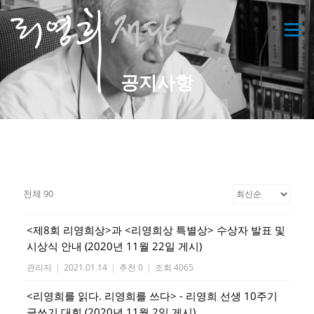
메뉴
공지사항
전체 90
<제8회 리영희상>과 <리영희상 특별상> 수상자 발표 및
시상식 안내 (2020년 11월 22일 게시)
관리자
|
2021.01.14
|
추천 0
|
조회 4065
<리영희를 읽다. 리영희를 쓰다> - 리영희 선생 10주기
글쓰기 대회 (2020년 11월 2일 게시)