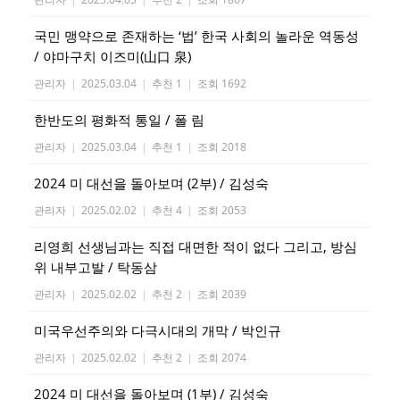
국민 맹약으로 존재하는 ‘법’ 한국 사회의 놀라운 역동성
/ 야마구치 이즈미(山口 泉)
관리자
|
2025.03.04
|
추천 1
|
조회 1692
한반도의 평화적 통일 / 폴 림
관리자
|
2025.03.04
|
추천 1
|
조회 2018
2024 미 대선을 돌아보며 (2부) / 김성숙
관리자
|
2025.02.02
|
추천 4
|
조회 2053
리영희 선생님과는 직접 대면한 적이 없다 그리고, 방심
위 내부고발 / 탁동삼
관리자
|
2025.02.02
|
추천 2
|
조회 2039
미국우선주의와 다극시대의 개막 / 박인규
관리자
|
2025.02.02
|
추천 2
|
조회 2074
2024 미 대선을 돌아보며 (1부) / 김성숙