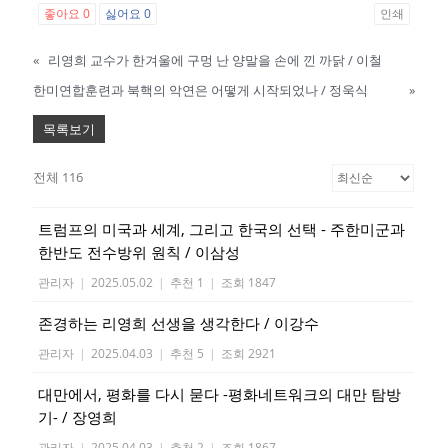
좋아요
0
싫어요
0
인쇄
«
리영희 교수가 한겨울에 구멍 난 양말을 손에 낀 까닭 / 이철
한미연합훈련과 북핵의 악연은 어떻게 시작되었나 / 정욱식
»
목록보기
전체 116
트럼프의 미국과 세계, 그리고 한국의 선택 - 주한미군과
한반도 전수방위 원칙 / 이삼성
관리자
|
2025.05.02
|
추천 1
|
조회 1847
존경하는 리영희 선생을 생각한다 / 이강수
관리자
|
2025.04.03
|
추천 5
|
조회 2921
대만에서, 평화를 다시 묻다 -평화네트워크의 대만 탐방
기- / 장영희
관리자
|
2025.04.03
|
추천 2
|
조회 1867