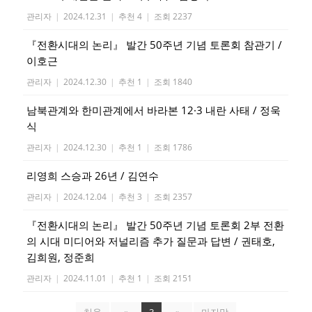
관리자
|
2024.12.31
|
추천 4
|
조회 2237
『전환시대의 논리』 발간 50주년 기념 토론회 참관기 /
이호근
관리자
|
2024.12.30
|
추천 1
|
조회 1840
남북관계와 한미관계에서 바라본 12·3 내란 사태 / 정욱
식
관리자
|
2024.12.30
|
추천 1
|
조회 1786
리영희 스승과 26년 / 김연수
관리자
|
2024.12.04
|
추천 3
|
조회 2357
『전환시대의 논리』 발간 50주년 기념 토론회 2부 전환
의 시대 미디어와 저널리즘 추가 질문과 답변 / 권태호,
김희원, 정준희
관리자
|
2024.11.01
|
추천 1
|
조회 2151
처음
«
3
»
마지막