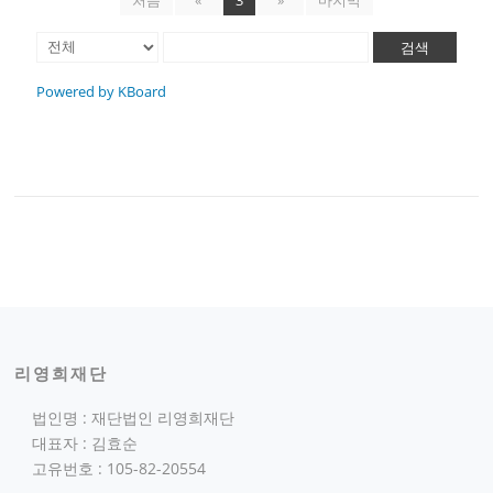
검색
Powered by KBoard
리영희재단
법인명 : 재단법인 리영희재단
대표자 : 김효순
고유번호 : 105-82-20554