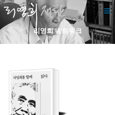
콘
텐
메뉴
츠
로
바
리영희 네트워크
로
가
기