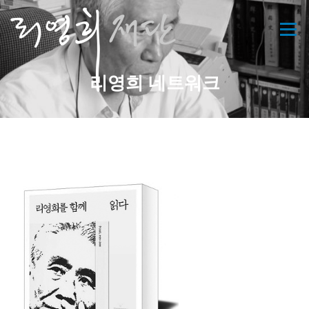
콘
텐
메뉴
츠
로
바
리영희 네트워크
로
가
기