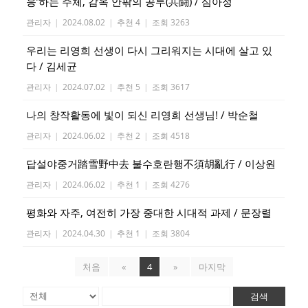
응’하는 주체, 감옥 안팎의 공투(共鬪) / 심아정
관리자
|
2024.08.02
|
추천 4
|
조회 3263
우리는 리영희 선생이 다시 그리워지는 시대에 살고 있
다 / 김세균
관리자
|
2024.07.02
|
추천 5
|
조회 3617
나의 창작활동에 빛이 되신 리영희 선생님! / 박순철
관리자
|
2024.06.02
|
추천 2
|
조회 4518
답설야중거踏雪野中去 불수호란행不須胡亂行 / 이상원
관리자
|
2024.06.02
|
추천 1
|
조회 4276
평화와 자주, 여전히 가장 중대한 시대적 과제 / 문장렬
관리자
|
2024.04.30
|
추천 1
|
조회 3804
처음
«
4
»
마지막
검색