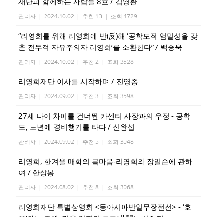
재단과 함께하는 사람들 8호 / 김영환
관리자
|
2024.10.02
|
추천 13
|
조회 4729
“리영희를 위해 리영희에 반(反)해 ‘공학도적 엄밀성을 갖
춘 전투적 자유주의자 리영희’를 소환한다” / 백승욱
관리자
|
2024.10.02
|
추천 2
|
조회 3528
리영희재단 이사를 시작하며 / 진영종
관리자
|
2024.09.02
|
추천 3
|
조회 3598
27세 나이 차이를 건너뛴 카센터 사장과의 우정 - 공학
도, 노년에 경비행기를 타다 / 신완섭
관리자
|
2024.09.02
|
추천 5
|
조회 3048
리영희, 한겨울 매화의 봄마음-리영희와 장일순에 관하
여 / 한상봉
관리자
|
2024.08.02
|
추천 8
|
조회 3068
리영희재단 특별상영회 <동아시아반일무장전선> - ‘호