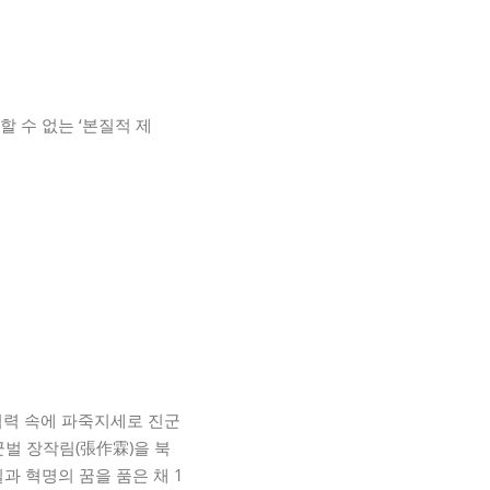
 수 없는 ‘본질적 제
력 속에 파죽지세로 진군
군벌 장작림(張作霖)을 북
과 혁명의 꿈을 품은 채 1