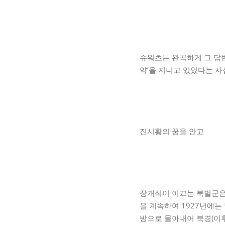
슈워츠는 완곡하게 그 답변
약’을 지니고 있었다는 사
진시황의 꿈을 안고
장개석이 이끄는 북벌군은
을 계속하여 1927년에는
방으로 몰아내어 북경(이후