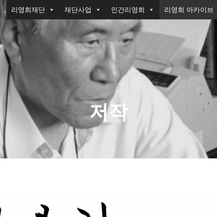
리영희재단
재단사업
인간리영희
리영희 아카이브
저작